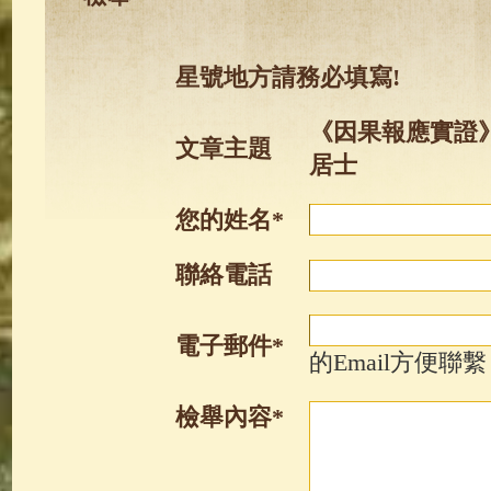
星號地方請務必填寫!
《因果報應實證》
文章主題
居士
您的姓名*
聯絡電話
電子郵件*
的Email方便聯繫
檢舉內容*