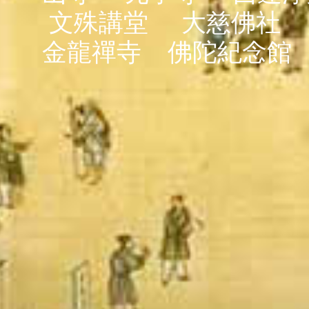
文殊講堂
大慈佛社
金龍禪寺
佛陀紀念館