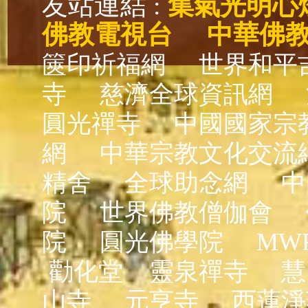
友站連結 :
集氣光明心
佛教電視台
中華佛
篋印祈福網
世界和平
寺
慈濟全球資訊網
圓光禪寺
中國國家宗
網
中華宗教文化交流
精舍
全球助念網
中
院
世界佛教僧伽會
院
圓光佛學院
MW
勸化堂
靈泉禪寺
慧
山寺
元亨寺
西蓮淨