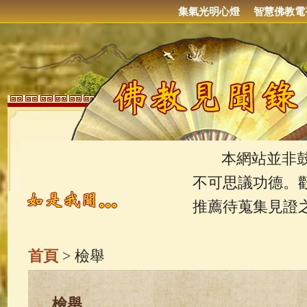
集氣光明心燈
智慧佛教電
本網站並非鼓吹
不可思議功德。
推薦待蒐集見證
首頁
> 檢舉
檢舉