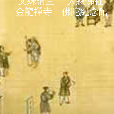
文殊講堂
大慈佛社
金龍禪寺
佛陀紀念館