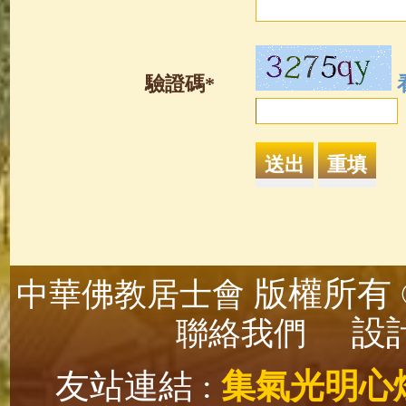
驗證碼*
版權所有 ©
中華佛教居士會
設計
聯絡我們
友站連結 :
集氣光明心