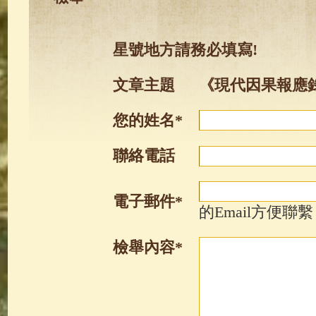
星號地方請務必填寫!
文章主題
《現代因果報應錄
您的姓名*
聯絡電話
電子郵件*
的Email方便聯繫
檢舉內容*