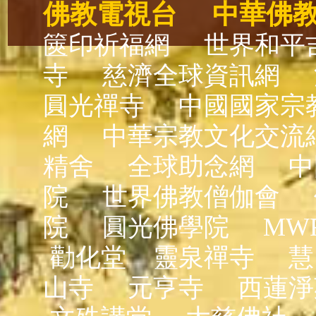
佛教電視台
中華佛
篋印祈福網
世界和平
寺
慈濟全球資訊網
圓光禪寺
中國國家宗
網
中華宗教文化交流
精舍
全球助念網
中
院
世界佛教僧伽會
院
圓光佛學院
MW
勸化堂
靈泉禪寺
慧
山寺
元亨寺
西蓮淨