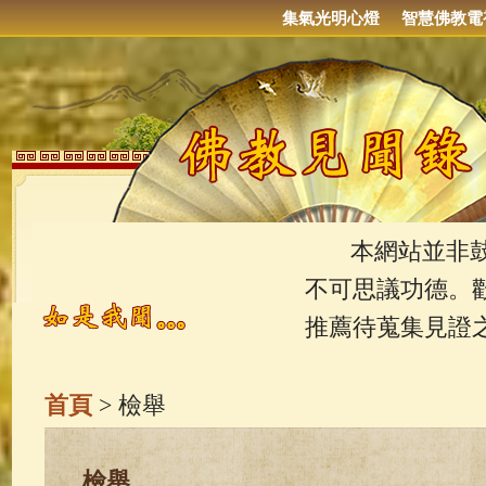
集氣光明心燈
智慧佛教電
本網站並非鼓吹
不可思議功德。
推薦待蒐集見證
首頁
> 檢舉
檢舉