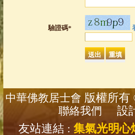
驗證碼*
版權所有 ©
中華佛教居士會
設計
聯絡我們
友站連結 :
集氣光明心