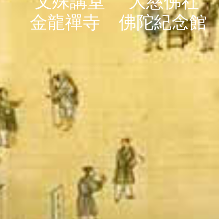
文殊講堂
大慈佛社
金龍禪寺
佛陀紀念館