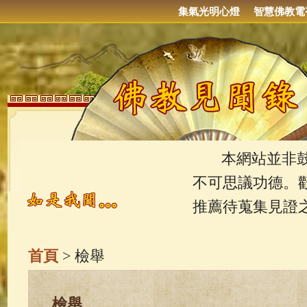
集氣光明心燈
智慧佛教電
本網站並非鼓吹
不可思議功德。
推薦待蒐集見證
首頁
> 檢舉
檢舉