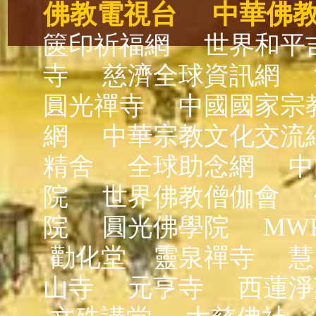
佛教電視台
中華佛
篋印祈福網
世界和平
寺
慈濟全球資訊網
圓光禪寺
中國國家宗
網
中華宗教文化交流
精舍
全球助念網
中
院
世界佛教僧伽會
院
圓光佛學院
MW
勸化堂
靈泉禪寺
慧
山寺
元亨寺
西蓮淨