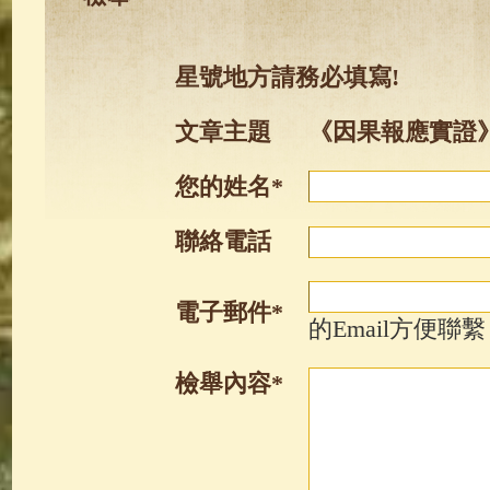
星號地方請務必填寫!
文章主題
《因果報應實證》
您的姓名*
聯絡電話
電子郵件*
的Email方便聯繫
檢舉內容*