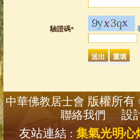
驗證碼*
版權所有 ©
中華佛教居士會
設計
聯絡我們
友站連結 :
集氣光明心