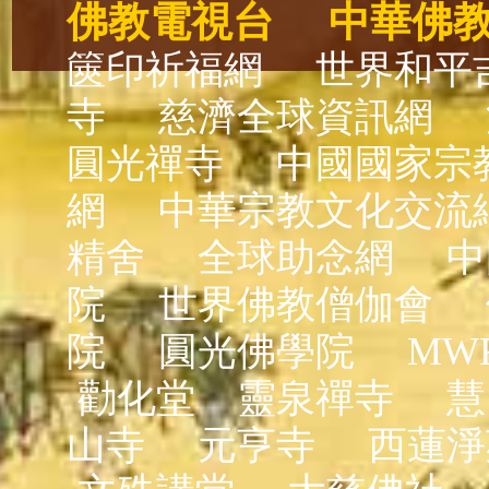
佛教電視台
中華佛
篋印祈福網
世界和平
寺
慈濟全球資訊網
圓光禪寺
中國國家宗
網
中華宗教文化交流
精舍
全球助念網
中
院
世界佛教僧伽會
院
圓光佛學院
MW
勸化堂
靈泉禪寺
慧
山寺
元亨寺
西蓮淨