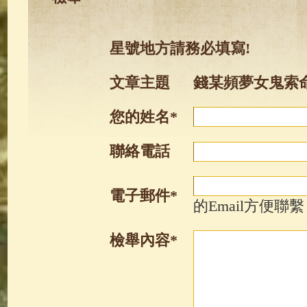
星號地方請務必填寫!
文章主題
錢某頻夢女鬼索
您的姓名*
聯絡電話
電子郵件*
的Email方便聯繫
檢舉內容*