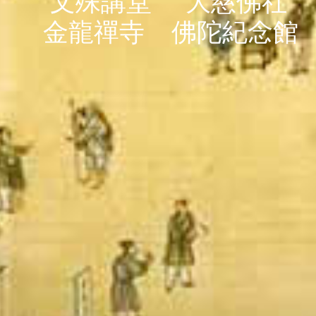
文殊講堂
大慈佛社
金龍禪寺
佛陀紀念館