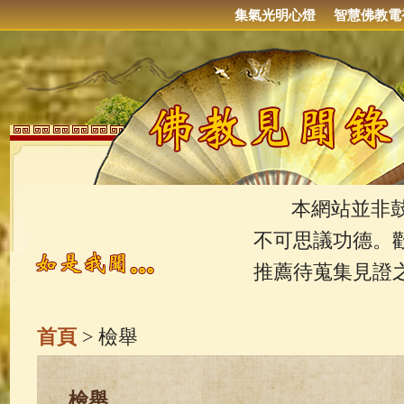
集氣光明心燈
智慧佛教電
本網站並非鼓吹
不可思議功德。
推薦待蒐集見證
首頁
> 檢舉
檢舉