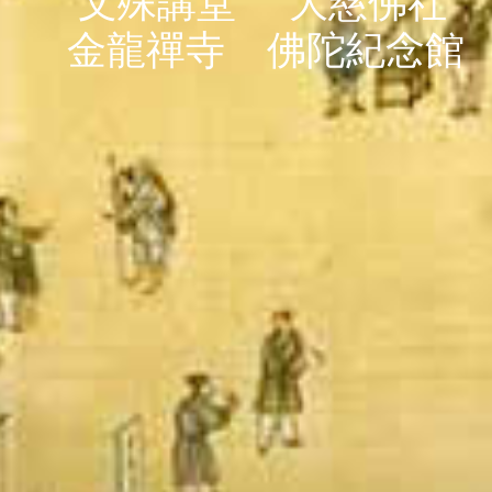
文殊講堂
大慈佛社
金龍禪寺
佛陀紀念館