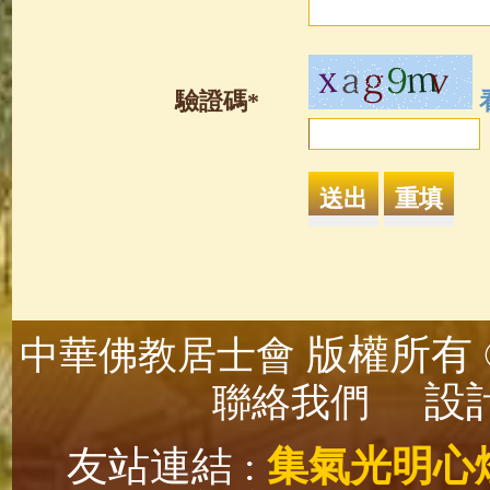
驗證碼*
版權所有 ©
中華佛教居士會
設計
聯絡我們
友站連結 :
集氣光明心