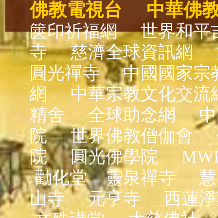
佛教電視台
中華佛
篋印祈福網
世界和平
寺
慈濟全球資訊網
圓光禪寺
中國國家宗
網
中華宗教文化交流
精舍
全球助念網
中
院
世界佛教僧伽會
院
圓光佛學院
MW
勸化堂
靈泉禪寺
慧
山寺
元亨寺
西蓮淨