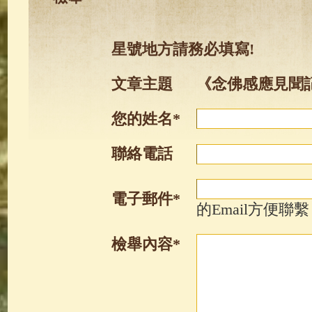
星號地方請務必填寫!
文章主題
《念佛感應見聞
您的姓名*
聯絡電話
電子郵件*
的Email方便聯繫
檢舉內容*