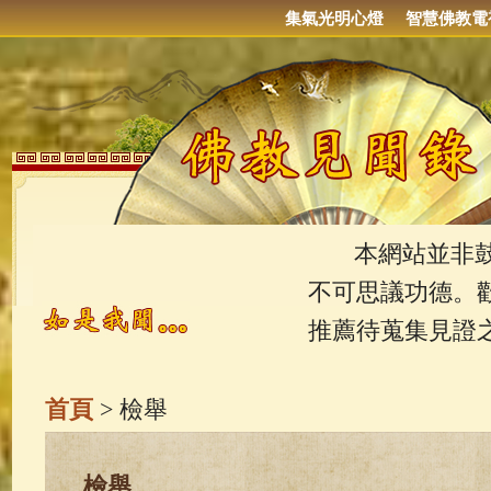
集氣光明心燈
智慧佛教電
本網站並非鼓吹
不可思議功德。
推薦待蒐集見證
首頁
> 檢舉
檢舉