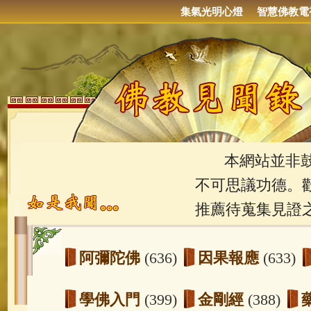
集氣光明心燈
智慧佛教電
本網站並非鼓吹
不可思議功德。
推薦待蒐集見證
阿彌陀佛
(636)
因果報應
(633)
學佛入門
(399)
金剛經
(388)