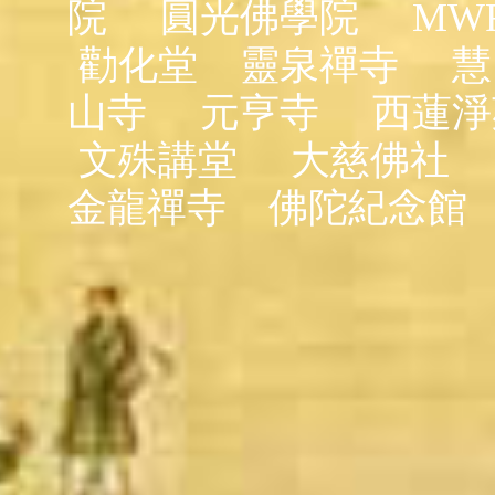
院
圓光佛學院
MW
勸化堂
靈泉禪寺
慧
山寺
元亨寺
西蓮淨
文殊講堂
大慈佛社
金龍禪寺
佛陀紀念館