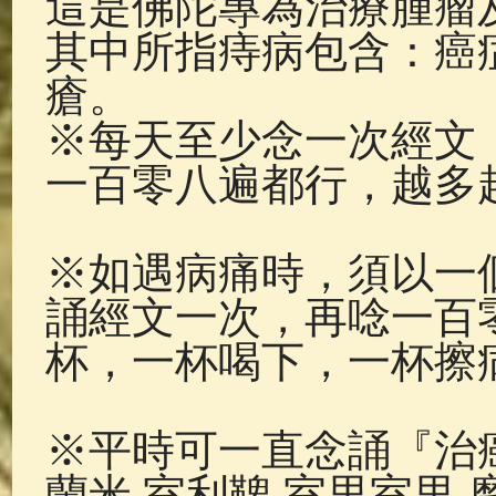
這是佛陀專為治療腫瘤
佛典故事
(37)
佛說療痔(腫瘤)
其中所指痔病包含：癌
瘡。
※每天至少念一次經文
一百零八遍都行，越多
※如遇病痛時，須以一
誦經文一次，再唸一百
杯，一杯喝下，一杯擦
※平時可一直念誦『治癌
蘭米 室利鞞 室里室里 