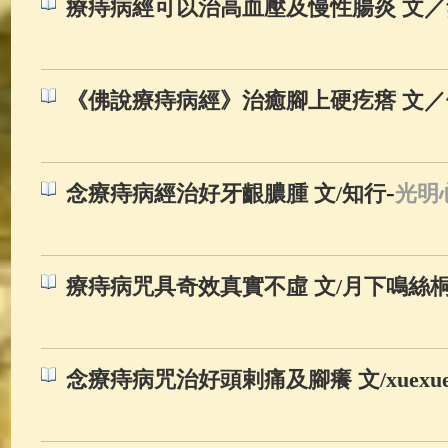
療痔病經可以治高血壓及慢性腸炎 文
《佛說療痔病經》治癒腳上硬疙瘩 文
-
念療痔病經治好牙齦膿腫 文/知行
光明
療痔病咒具奇效真實不虛 文/月下鳴絲
念療痔病咒治好頭剌痛及腳癢 文/xuexue