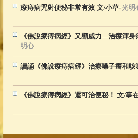
-
療痔病咒對便秘非常有效 文/小草
光明
《佛說療痔病經》又顯威力—治療渾身疼和頭
明心
讀誦《佛說療痔病經》治療嗓子癢和咳嗽 文
《佛說療痔病經》還可治便秘！ 文/事