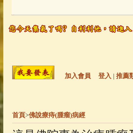
玉曆寶鈔
(236)
地藏經
(225)
觀世音菩薩
(146)
聖救度佛母(綠
高僧故事
(142)
放生護生
(133)
金山活佛
(109)
普陀山南海觀世
加入會員
登入
|
推薦
一切如來心秘密全身舍利寶篋印
生活禪
(70)
釋迦牟尼佛傳
(69)
首頁
>
佛說療痔(腫瘤)病經
善財童子五十三參
(57)
觀世音