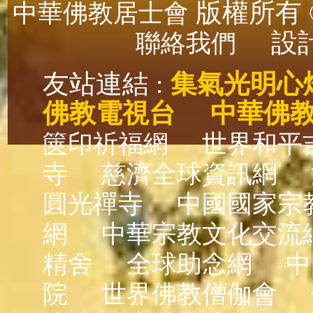
版權所有 ©
中華佛教居士會
設計
聯絡我們
友站連結 :
集氣光明心
佛教電視台
中華佛
篋印祈福網
世界和平
寺
慈濟全球資訊網
圓光禪寺
中國國家宗
網
中華宗教文化交流
精舍
全球助念網
中
院
世界佛教僧伽會