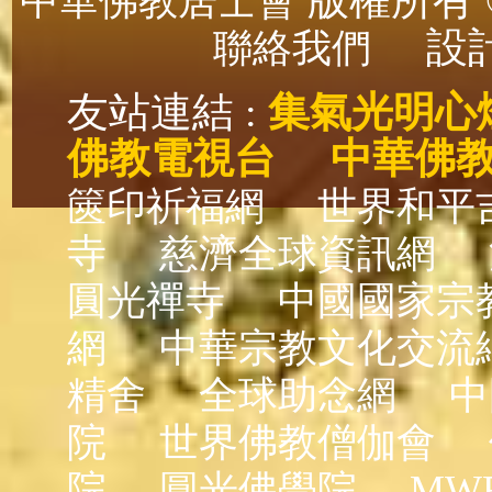
版權所有 ©
中華佛教居士會
設計
聯絡我們
友站連結 :
集氣光明心
佛教電視台
中華佛
篋印祈福網
世界和平
寺
慈濟全球資訊網
圓光禪寺
中國國家宗
網
中華宗教文化交流
精舍
全球助念網
中
院
世界佛教僧伽會
院
圓光佛學院
MW