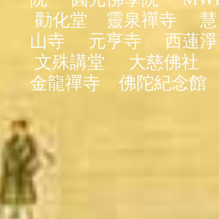
勸化堂
靈泉禪寺
慧
山寺
元亨寺
西蓮淨
文殊講堂
大慈佛社
金龍禪寺
佛陀紀念館