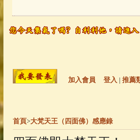
玉曆寶鈔
(236)
地藏經
(225)
觀世音菩薩
(146)
聖救度佛母(綠
高僧故事
(142)
放生護生
(133)
金山活佛
(109)
普陀山南海觀世
加入會員
登入
|
推薦
一切如來心秘密全身舍利寶篋印
生活禪
(70)
釋迦牟尼佛傳
(69)
首頁
>
大梵天王（四面佛）感應錄
善財童子五十三參
(57)
觀世音