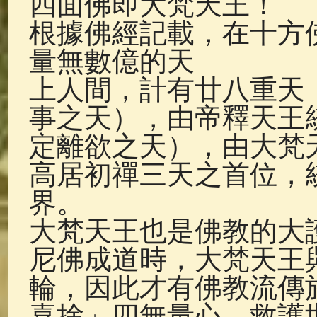
四面佛即大梵天王！
佛典故事
(37)
佛說療痔(腫瘤)
根據佛經記載，在十方
量無數億的天
上人間，計有廿八重天
事之天），由帝釋天王
定離欲之天），由大梵
高居初禪三天之首位，
界。
大梵天王也是佛教的大
尼佛成道時，大梵天王
輪，因此才有佛教流傳
喜捨」四無量心，救護