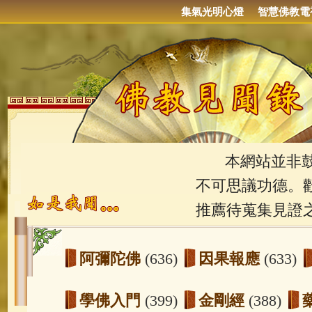
集氣光明心燈
智慧佛教電
本網站並非鼓吹
不可思議功德。
推薦待蒐集見證
阿彌陀佛
(636)
因果報應
(633)
學佛入門
(399)
金剛經
(388)