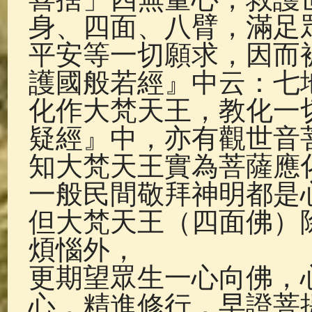
身、四面、八臂，滿足
平安等一切願求，因而
護國般若經』中云：七
化作大梵天王，教化一
疑經』中，亦有觀世音
知大梵天王實為菩薩應
一般民間敬拜神明都是
但大梵天王（四面佛）
煩惱外，
更期望眾生一心向佛，
心，精進修行，早證菩