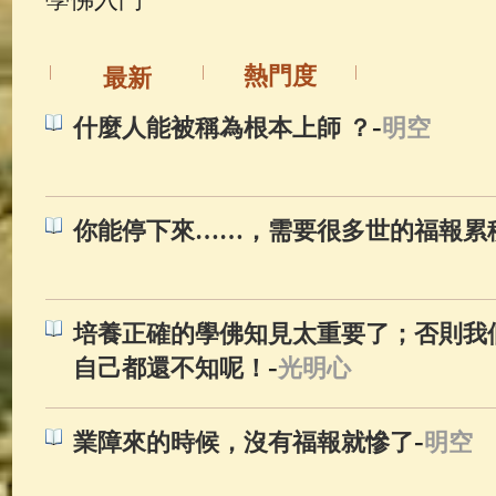
佛典故事
(37)
佛說療痔(腫瘤)
熱門度
最新
-
什麼人能被稱為根本上師 ？
明空
你能停下來……，需要很多世的福報累
培養正確的學佛知見太重要了；否則我
-
自己都還不知呢！
光明心
-
業障來的時候，沒有福報就慘了
明空