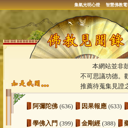
集氣光明心燈
智慧佛教電
本網站並非鼓吹
不可思議功德。
推薦待蒐集見證
阿彌陀佛
(636)
因果報應
(633)
學佛入門
(399)
金剛經
(388)