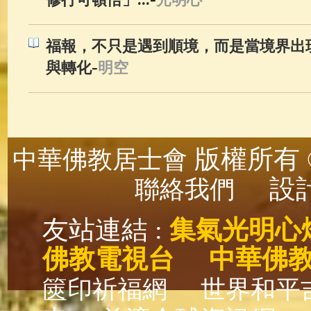
福報，不只是遇到順境，而是當境界出
-
與轉化
明空
版權所有 ©
中華佛教居士會
設計
聯絡我們
友站連結 :
集氣光明心
佛教電視台
中華佛
篋印祈福網
世界和平