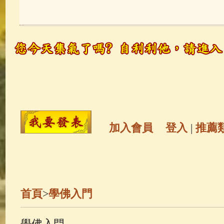
玉曆寶鈔
(236)
地藏經
(225)
觀世音菩薩
(146)
聖救度佛母(綠
高僧故事
(142)
放生護生
(133)
金山活佛
(109)
普陀山南海觀世
加入會員
登入
|
推薦
一切如來心秘密全身舍利寶篋印
生活禪
(70)
釋迦牟尼佛傳
(69)
首頁
>
學佛入門
善財童子五十三參
(57)
觀世音
學佛入門