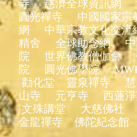
寺
慈濟全球資訊網
圓光禪寺
中國國家宗
網
中華宗教文化交流
精舍
全球助念網
中
院
世界佛教僧伽會
院
圓光佛學院
MW
勸化堂
靈泉禪寺
慧
山寺
元亨寺
西蓮淨
文殊講堂
大慈佛社
金龍禪寺
佛陀紀念館