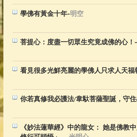
-
學佛有黃金十年
明空
菩提心：度盡一切眾生究竟成佛的心！
看見很多光鮮亮麗的學佛人只求人天福
你若真修我必護法/韋馱菩薩聖誕，守
《妙法蓮華經》中的龍女： 她是佛教
-
修行可頓悟」...
光明心