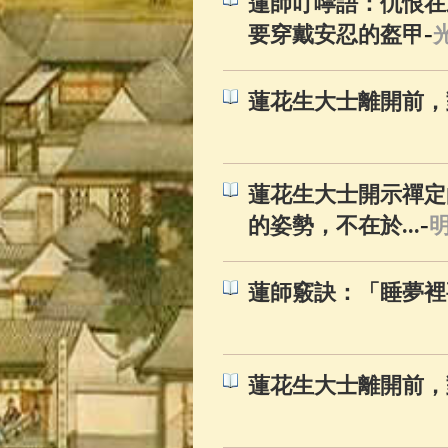
蓮師叮嚀語：仇恨在
-
要穿戴安忍的盔甲
蓮花生大士離開前，
蓮花生大士開示禪定
-
的姿勢，不在於...
蓮師竅訣：「睡夢裡
蓮花生大士離開前，