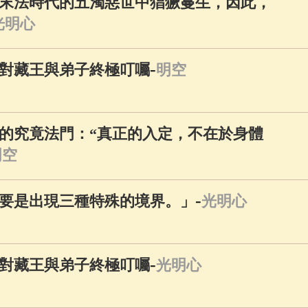
末法時代的五濁惡世中猖獗蔓生，因此，
光明心
-
對藏王與弟子終極叮囑
明空
的究竟法門：“真正的入定，不在於身體
明空
-
要是出現三種特殊的境界。」
光明心
-
對藏王與弟子終極叮囑
光明心