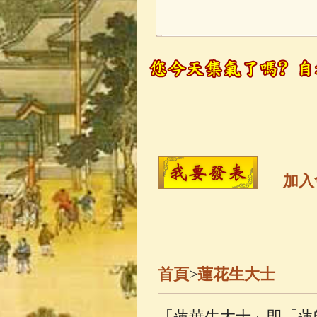
玉曆寶鈔
(236)
觀世音菩薩
(14
高僧故事
(141)
金山活佛
(109)
加入
一切如來心秘
釋迦牟尼佛傳
(
首頁
>
蓮花生大士
善財童子五十
「蓮華生大士」即「蓮