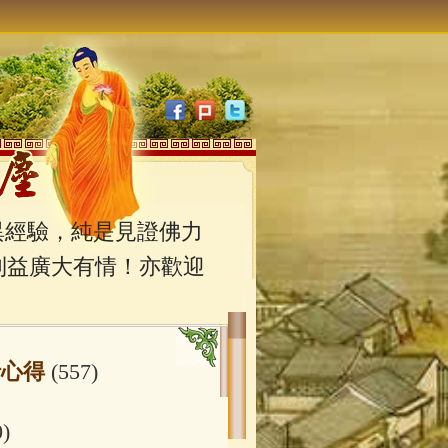
經驗，純是見證佛力
利益廣大有情！亦歡迎
行心得
(557)
0)