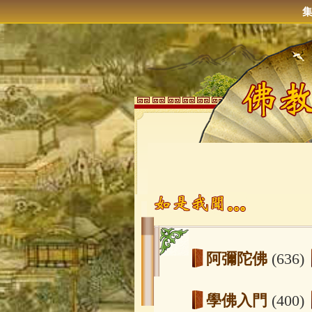
阿彌陀佛
(636)
學佛入門
(400)