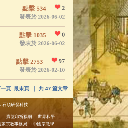
2
點擊 534
發表於 2026-06-02
0
點擊 1035
發表於 2026-06-02
97
點擊 2753
發表於 2026-02-10
下一頁
最末頁
｜ 共 47 篇文章
:
石頭研發科技
寶篋印祈福網
世界和平
國家宗教事務局
中國宗教學