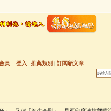
地藏經
(225)
臨終助念
(190)
文殊菩薩
(
7)
聖救度佛母(綠度母)
(144)
動物念佛往
放生護生
(133)
戒除邪淫
(129)
佛陀十
普陀山南海觀世音菩薩
(84)
會員
登入
|
推薦類別
|
訂閱新文章
密全身舍利寶篋印陀羅尼經
(81)
六字大明咒
(
69)
生活禪
(69)
大梵天王（四面佛）感應
三參
(57)
觀世音菩薩普門品
(54)
蓮花生大
師」，又稱「海生金剛」，是西印度達拉郭嘯