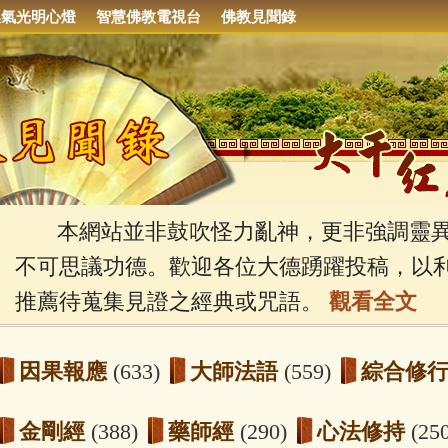
集氣光明心燈
智慧佛教電視台
佛教見聞錄
本網站並非鼓吹怪力亂神，更非強調靈異
不可思議功德。歡迎各位大德踴躍投稿，以
推薦待蒐集見證之經典或咒語。
觀看全文
因果報應
(633)
大師法語
(559)
綜合修
金剛經
(388)
藥師經
(290)
心法修持
(25