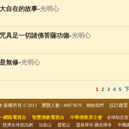
-
大自在的故事
光明心
-
咒具足一切諸佛菩薩功德
光明心
-
是無修
光明心
1
2
3
4
5
版權所有 © 2013 瀏覽人數 : 40873676
設計建置 
會
聯絡我們
一網路電視台
智慧佛教電視台
中華佛教居士會
全球助念室
慈濟全球資訊網
法鼓山
靈鷲山
靈泉禪寺
圓光禪寺
中國