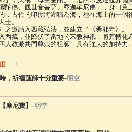
佛說療痔(腫瘤)病經
(27)
助念機 App
(3)
彌陀佛、觀世音菩薩、釋迦牟尼佛」，身口意三
的，古代的印度將湖稱為海，祂在海上的一個
大士。
》之邀請入西藏弘法，並建立了《桑耶寺》。
入西藏，並降伏了當地的苯教神祇，將其轉化
四大教派共同尊崇的祖師，具有強大的加持力
度
-
時，祈禱蓮師十分重要
明空
-
【摩尼寶】
明空