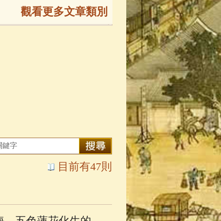
觀看更多文章類別
165)
生
(143)
大弟子傳
(127)
81)
大悲咒
(72)
目前有47則
錄
(61)
士
(47)
海，五色蓮花化生的