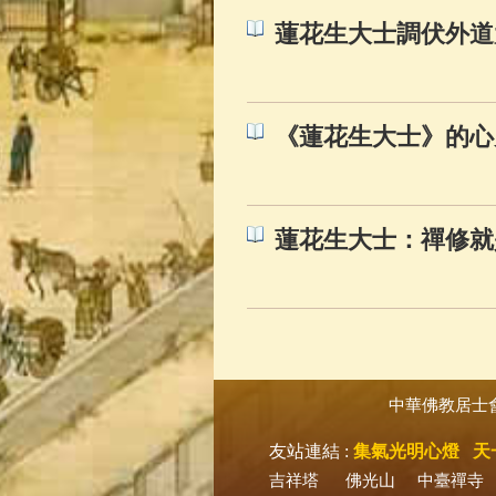
蓮花生大士調伏外道
《蓮花生大士》的心
蓮花生大士：禪修就
中華佛教居士
友站連結 :
集氣光明心燈
天
吉祥塔
佛光山
中臺禪寺