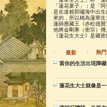
佛典故事
(37)
「蓮花童子」；是「阿
是在達賴郭嘯海中出生
來的，所以稱為蓮華生
蓮師應藏王《赤松德贊
他將金剛乘（密宗）傳
《蓮花生大士》是藏密
熱門
最新
當你的生活出現障礙
蓮花生大士就像是一