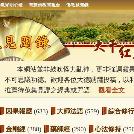
集氣光明心燈
智慧佛教電視台
佛教見聞錄
本網站並非鼓吹怪力亂神，更非強調靈異
不可思議功德。歡迎各位大德踴躍投稿，以
推薦待蒐集見證之經典或咒語。
觀看全文
因果報應
(633)
大師法語
(559)
綜合修
金剛經
(388)
藥師經
(290)
心法修持
(25