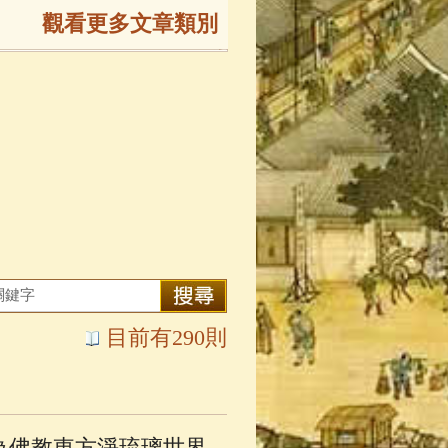
觀看更多文章類別
165)
生
(143)
大弟子傳
(127)
81)
大悲咒
(72)
目前有290則
錄
(61)
士
(47)
為佛教東方淨琉璃世界