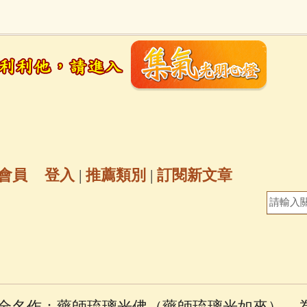
地藏經
(225)
臨終助念
(190)
文殊菩薩
(
7)
聖救度佛母(綠度母)
(144)
動物念佛往
放生護生
(133)
戒除邪淫
(129)
佛陀十
普陀山南海觀世音菩薩
(84)
會員
登入
|
推薦類別
|
訂閱新文章
密全身舍利寶篋印陀羅尼經
(81)
六字大明咒
(
69)
生活禪
(69)
大梵天王（四面佛）感應
三參
(57)
觀世音菩薩普門品
(54)
蓮花生大
全名作：藥師琉璃光佛（藥師琉璃光如來），