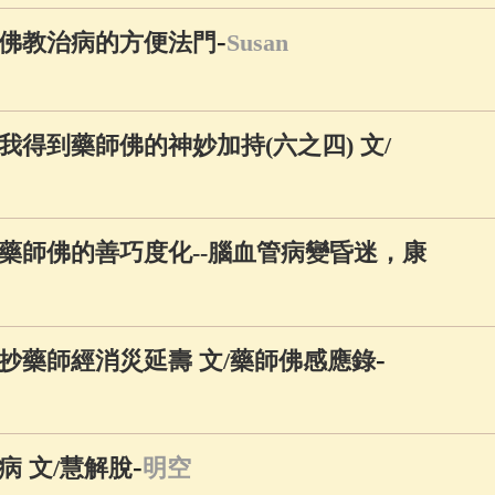
-
佛教治病的方便法門
Susan
得到藥師佛的神妙加持(六之四) 文/
藥師佛的善巧度化--腦血管病變昏迷，康
-
抄藥師經消災延壽 文/藥師佛感應錄
-
 文/慧解脫
明空