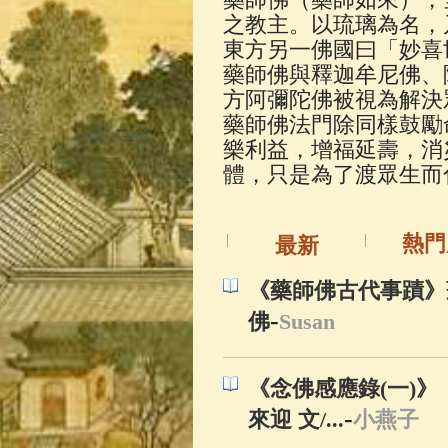
佛典故事
(37)
之教主。以琉璃為名，
東方另一佛國曰「妙喜
藥師佛與釋迦牟尼佛、
方阿彌陀佛被視為解決
藥師佛法門除同樣鼓勵
樂利益，增福延壽，消
體，只是為了渡眾生而
熱門
最新
《藥師佛古代事蹟》
-
佛
Susan
《念佛感應錄(一)》
-
來迎 文/...
小燕子