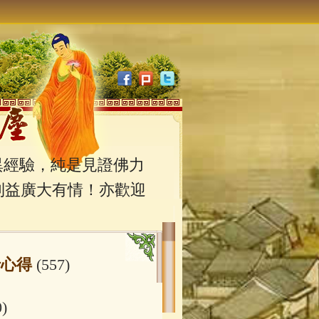
經驗，純是見證佛力
利益廣大有情！亦歡迎
行心得
(557)
0)