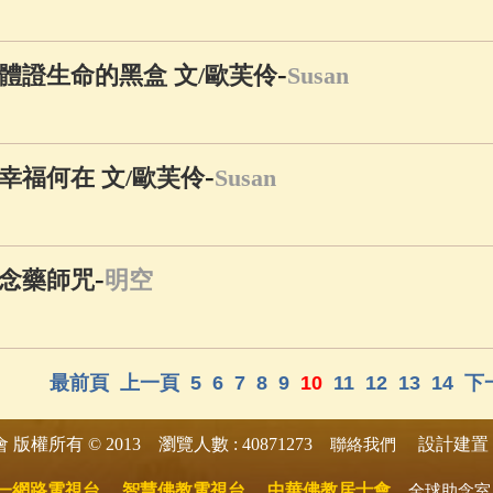
-
體證生命的黑盒 文/歐芙伶
Susan
-
幸福何在 文/歐芙伶
Susan
-
念藥師咒
明空
最前頁
上一頁
5
6
7
8
9
10
11
12
13
14
下
版權所有 © 2013 瀏覽人數 : 40871273
設計建置 
會
聯絡我們
一網路電視台
智慧佛教電視台
中華佛教居士會
全球助念室