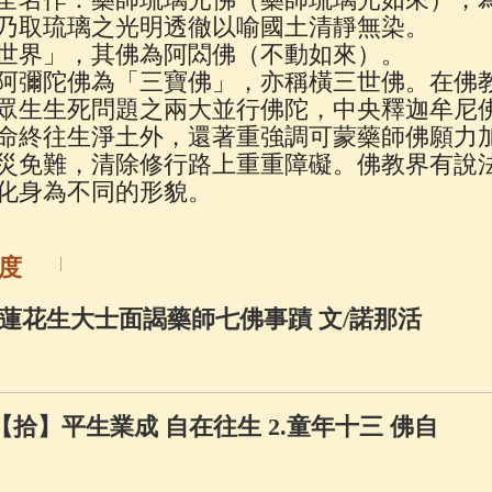
佛說療痔(腫瘤)病經
(27)
助念機 App
(3)
乃取琉璃之光明透徹以喻國土清靜無染。
世界」，其佛為阿閦佛（不動如來）。
阿彌陀佛為「三寶佛」，亦稱橫三世佛。在佛
眾生生死問題之兩大並行佛陀，中央釋迦牟尼
命終往生淨土外，還著重強調可蒙藥師佛願力
災免難，清除修行路上重重障礙。佛教界有說
化身為不同的形貌。
度
蓮花生大士面謁藥師七佛事蹟 文/諾那活
【拾】平生業成 自在往生 2.童年十三 佛自