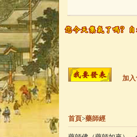
玉曆寶鈔
(236)
觀世音菩薩
(14
高僧故事
(141)
金山活佛
(109)
加入
一切如來心秘
釋迦牟尼佛傳
(
首頁
>
藥師經
善財童子五十
藥師佛（藥師如來），