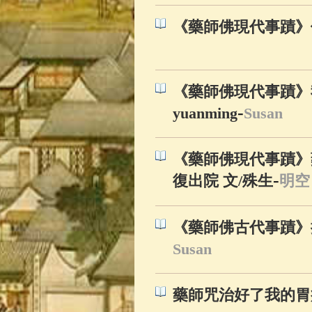
《藥師佛現代事蹟》
《藥師佛現代事蹟》我
-
yuanming
Susan
《藥師佛現代事蹟》
-
復出院 文/殊生
明空
《藥師佛古代事蹟》
Susan
藥師咒治好了我的胃病