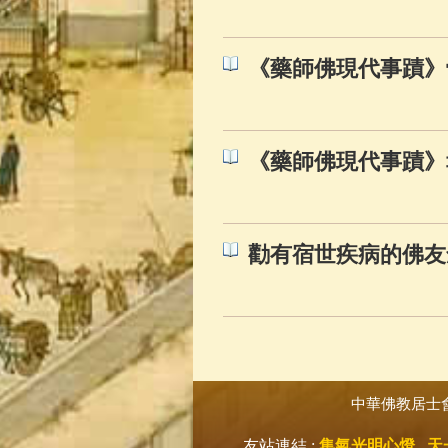
《藥師佛現代事蹟》
《藥師佛現代事蹟》
勸有宿世疾病的佛友
中華佛教居士
友站連結 :
集氣光明心燈
天