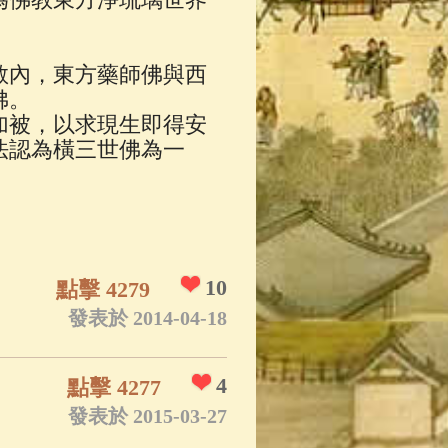
教內，東方藥師佛與西
佛。
加被，以求現生即得安
法認為橫三世佛為一
10
點擊 4279
發表於 2014-04-18
4
點擊 4277
發表於 2015-03-27