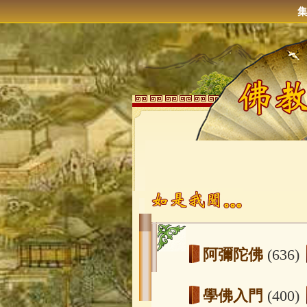
阿彌陀佛
(636)
學佛入門
(400)