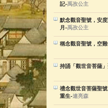
-
記
禹孜公主
默念觀音聖號，安度
-
月
禹孜公主
稱念觀音聖號，空難
持誦「觀世音菩薩」
禮念觀世音菩薩聖號感
-
重生
連亮森