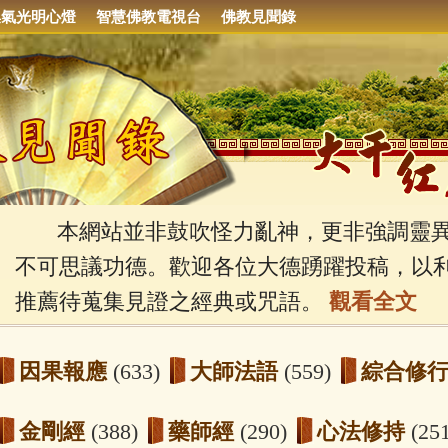
集氣光明心燈
智慧佛教電視台
佛教見聞錄
本網站並非鼓吹怪力亂神，更非強調靈異
不可思議功德。歡迎各位大德踴躍投稿，以
推薦待蒐集見證之經典或咒語。
觀看全文
因果報應
(633)
大師法語
(559)
綜合修
金剛經
(388)
藥師經
(290)
心法修持
(25