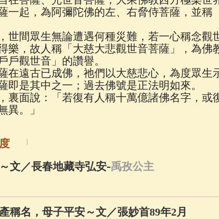
佛說療痔(腫瘤)病經
(27)
助念機 App
(3)
薩一起，為阿彌陀佛的左、右脅侍菩薩，並稱
，世間眾生無論遭遇何種災難，若一心稱念觀
得樂，故人稱「大慈大悲觀世音菩薩」，為佛
戶戶觀世音」的讚譽。
薩在遠古已成佛，祂們以大慈悲心，為度眾生
薩即是其中之一；過去佛號是正法明如來。
，裏面說：「若復有人稱十萬億諸佛名字，或
無異。」
度
-
～文／長春地藏寺弘安
禹孜公主
產稱名，母子平安～文／張妙首89年2月