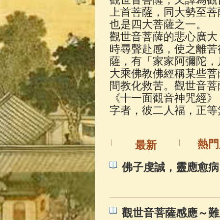
佛典故事
(37)
上首菩薩，同大勢至菩
也是四大菩薩之一。
觀世音菩薩的悲心廣大
時尋聲赴感，使之離苦
薩，有「家家阿彌陀，
大乘佛教佛經稱某些菩
間教化救苦。觀世音菩
《十一面觀音神咒經》
字者，彼二人福，正等
熱門
最新
佛子虔誠，靈應愈病
觀世音菩薩感應～難