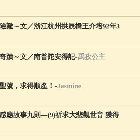
險難～文／浙江杭州拱辰橋王介培92年3
-
奇蹟～文／南普陀安得記
禹孜公主
-
聖號，求得順產！
Jasmine
應故事九則—(9)祈求大悲觀世音 獲得