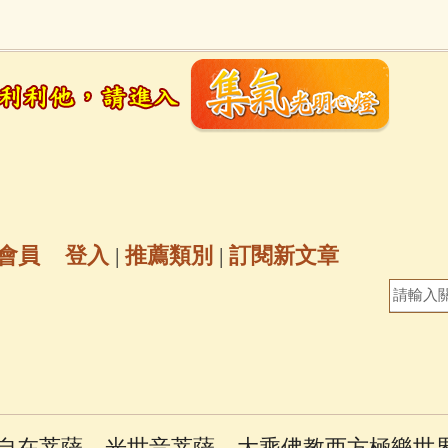
地藏經
(225)
臨終助念
(190)
文殊菩薩
(
7)
聖救度佛母(綠度母)
(144)
動物念佛往
放生護生
(133)
戒除邪淫
(129)
佛陀十
普陀山南海觀世音菩薩
(84)
會員
登入
|
推薦類別
|
訂閱新文章
密全身舍利寶篋印陀羅尼經
(81)
六字大明咒
(
釋迦牟尼佛傳
(69)
大梵天王（四面佛）感應
三參
(57)
觀世音菩薩普門品
(54)
蓮花生大
自在菩薩、光世音菩薩，大乘佛教西方極樂世