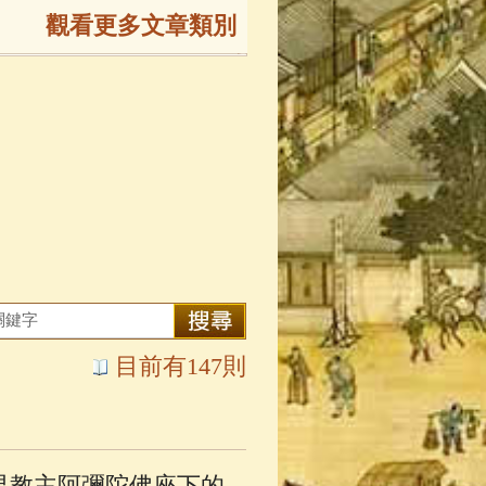
觀看更多文章類別
165)
生
(143)
大弟子傳
(127)
81)
大悲咒
(72)
目前有147則
錄
(61)
士
(47)
界教主阿彌陀佛座下的