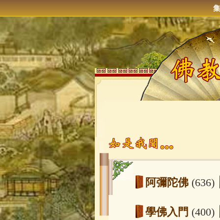
阿彌陀佛
(636)
學佛入門
(400)