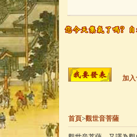
玉曆寶鈔
(236)
觀世音菩薩
(14
高僧故事
(142)
金山活佛
(109)
加入
一切如來心秘
生活禪
(70)
首頁
>
觀世音菩薩
善財童子五十
觀世音菩薩，又譯為觀