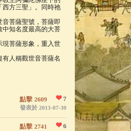
「西方三聖」。同時祂
世音菩薩聖號，菩薩即
教中知名度最高的大菩
示現菩薩形象，重入世
復有人稱觀世音菩薩名
7
點擊 2609
發表於 2013-07-30
6
點擊 2741