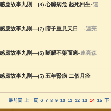
-
應故事九則—(8) 心臟病危 起死回生
連
-
感應故事九則—(7) 瞎子重見天日
連亮
-
應故事九則—(6) 斷腿不藥而癒
連亮森
應故事九則—(5) 五年腎病 二個月痊
最前頁
上一頁
6
7
8
9
10
11
12
13
14
15
下