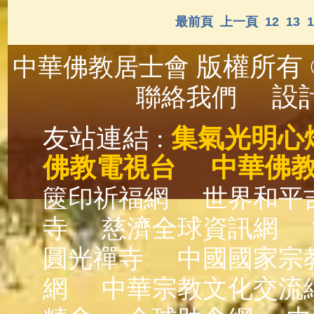
最前頁
上一頁
12
13
1
版權所有 ©
中華佛教居士會
設計
聯絡我們
友站連結 :
集氣光明心
佛教電視台
中華佛
篋印祈福網
世界和平
寺
慈濟全球資訊網
圓光禪寺
中國國家宗
網
中華宗教文化交流