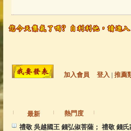
玉曆寶鈔
(236)
地藏經
(225)
觀世音菩薩
(147)
聖救度佛母(綠
高僧故事
(141)
放生護生
(133)
金山活佛
(109)
普陀山南海觀世
加入會員
登入
|
推薦
一切如來心秘密全身舍利寶篋印
釋迦牟尼佛傳
(69)
生活禪
(68)
熱門度
最新
善財童子五十三參
(57)
觀世音
禮敬 吳越國王 錢弘俶菩薩； 禮敬 錢氏