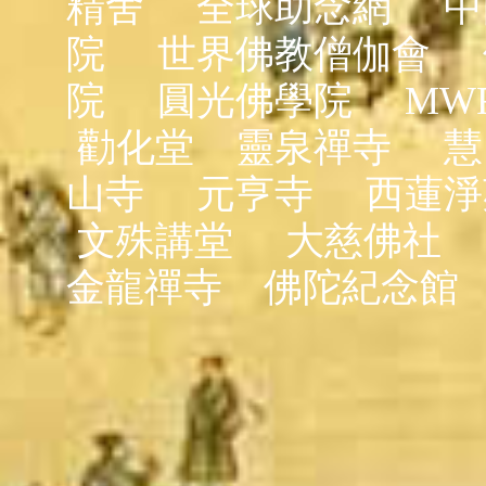
精舍
全球助念網
中
院
世界佛教僧伽會
院
圓光佛學院
MW
勸化堂
靈泉禪寺
慧
山寺
元亨寺
西蓮淨
文殊講堂
大慈佛社
金龍禪寺
佛陀紀念館