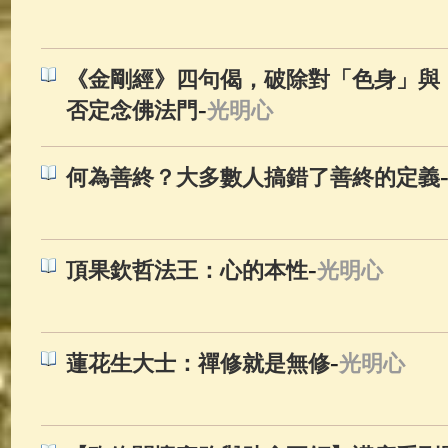
佛典故事
(37)
佛說療痔(腫瘤)
《金剛經》四句偈，破除對「色身」與
-
否定念佛法門
光明心
何為善終？大多數人搞錯了善終的定義
-
頂果欽哲法王：心的本性
光明心
-
蓮花生大士：禪修就是無修
光明心