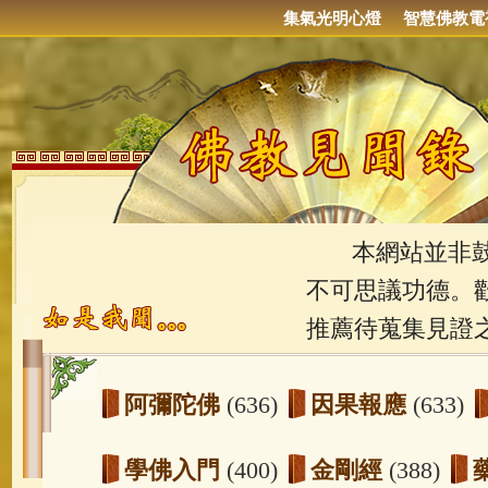
集氣光明心燈
智慧佛教電
本網站並非鼓吹
不可思議功德。
推薦待蒐集見證
阿彌陀佛
(636)
因果報應
(633)
學佛入門
(400)
金剛經
(388)