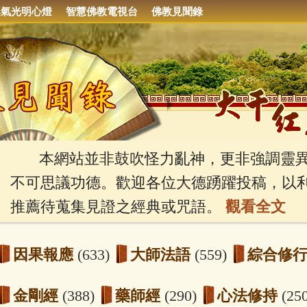
集氣光明心燈
智慧佛教電視台
佛教見聞錄
本網站並非鼓吹怪力亂神，更非強調靈異
不可思議功德。歡迎各位大德踴躍投稿，以
推薦待蒐集見證之經典或咒語。
觀看全文
因果報應
(633)
大師法語
(559)
綜合修
金剛經
(388)
藥師經
(290)
心法修持
(25