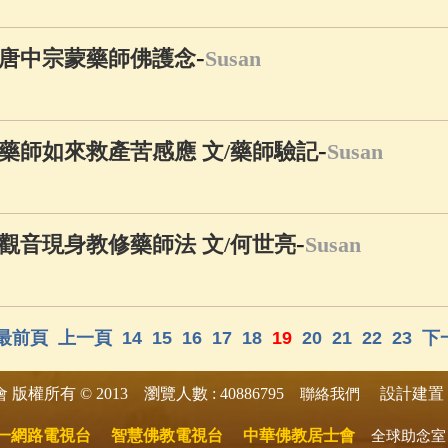
-
唐中宗蒙藥師佛護念
Susan
-
藥師如來救產苦感應 文/藥師驗記
Susan
-
觀音現身教修藥師法 文/何世亮
Susan
最前頁
上一頁
14
15
16
17
18
19
20
21
22
23
下
版權所有 © 2013 瀏覽人數 : 40886795
設計建置 
會
聯絡我們
一網路電視台
智慧佛教電視台
中華佛教居士會
全球助念室