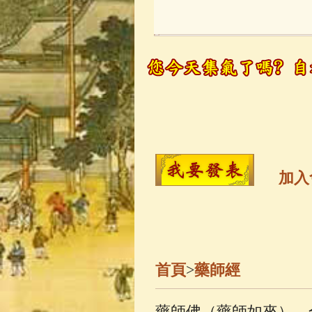
玉曆寶鈔
(236)
觀世音菩薩
(14
高僧故事
(141)
金山活佛
(109)
加入
一切如來心秘
釋迦牟尼佛傳
(
首頁
>
藥師經
善財童子五十
藥師佛（藥師如來），