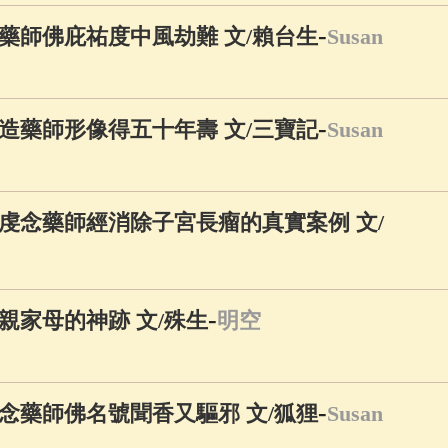
-
藥師佛庇祐度中風劫難 文/賴台生
Susan
-
造藥師形像得五十年壽 文/三寶記
Susan
虔念藥師經消除子宮長瘤的真實案例 文/
-
親家母的神跡 文/殊生
明空
-
念藥師佛名號聞香又驅邪 文/狐狸
Susan