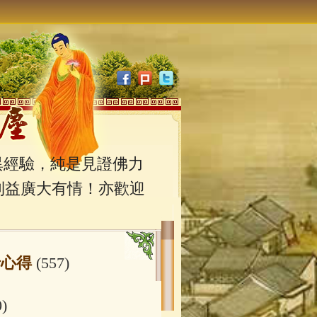
經驗，純是見證佛力
利益廣大有情！亦歡迎
行心得
(557)
0)