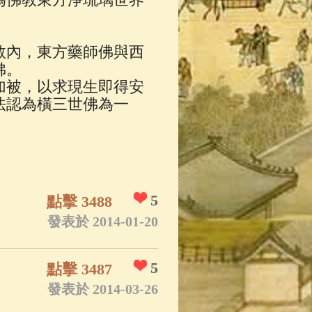
教內，東方藥師佛與西
佛。
加被，以求現生即得安
法認為橫三世佛為一
5
點擊 3488
發表於 2014-01-20
5
點擊 3487
發表於 2014-03-26