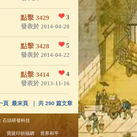
3
點擊 3429
發表於 2014-04-28
5
點擊 3428
發表於 2014-04-22
4
點擊 3414
發表於 2013-11-16
一頁
最末頁
｜ 共 290 篇文章
:
石頭研發科技
寶篋印祈福網
世界和平