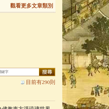
觀看更多文章類別
165)
生
(143)
大弟子傳
(127)
81)
大悲咒
(72)
目前有290則
錄
(61)
士
(47)
為佛教東方淨琉璃世界