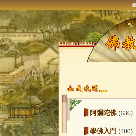
阿彌陀佛
(636)
學佛入門
(400)