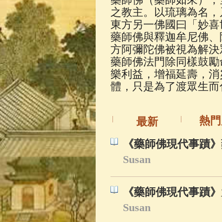
佛典故事
(37)
之教主。以琉璃為名，
東方另一佛國曰「妙喜
藥師佛與釋迦牟尼佛、
方阿彌陀佛被視為解決
藥師佛法門除同樣鼓勵
樂利益，增福延壽，消
體，只是為了渡眾生而
熱門
最新
《藥師佛現代事蹟》藥
Susan
《藥師佛現代事蹟》
Susan