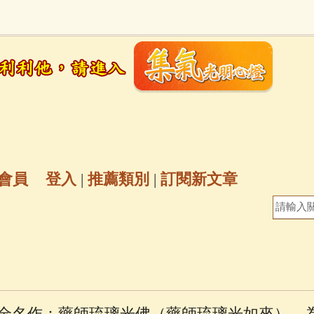
地藏經
(225)
臨終助念
(190)
文殊菩薩
(
7)
聖救度佛母(綠度母)
(144)
動物念佛往
放生護生
(133)
戒除邪淫
(129)
佛陀十
普陀山南海觀世音菩薩
(84)
會員
登入
|
推薦類別
|
訂閱新文章
密全身舍利寶篋印陀羅尼經
(81)
六字大明咒
(
69)
生活禪
(69)
大梵天王（四面佛）感應
三參
(57)
觀世音菩薩普門品
(54)
蓮花生大
全名作：藥師琉璃光佛（藥師琉璃光如來），