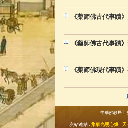
《藥師佛古代事蹟》
《藥師佛古代事蹟》
《藥師佛現代事蹟》
中華佛教居士
友站連結 :
集氣光明心燈
天