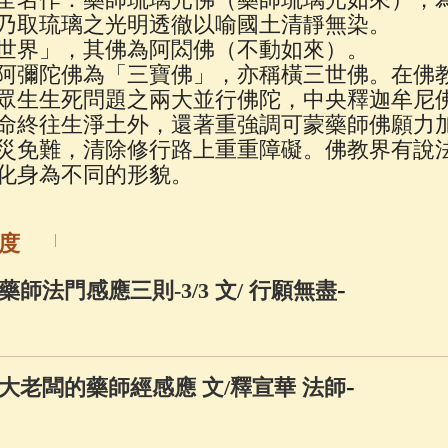
佛說療痔(腫瘤)病經
(27)
助念機 App
(3)
乃取琉璃之光明透徹以喻國土清靜無染。
世界」，其佛為阿閦佛（不動如來）。
阿彌陀佛為「三寶佛」，亦稱橫三世佛。在佛
眾生生死問題之兩大並行佛陀，中央釋迦牟尼
命終往生淨土外，還著重強調可蒙藥師佛願力
災免難，清除修行路上重重障礙。佛教界有說
化身為不同的形貌。
度
-
師法門感應三則-3/3 文/ 行願無盡
-
大老闆的藥師經感應 文/釋宣華 法師