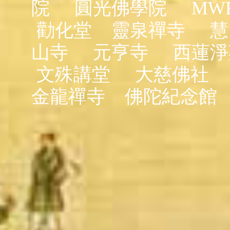
院
圓光佛學院
MW
勸化堂
靈泉禪寺
慧
山寺
元亨寺
西蓮淨
文殊講堂
大慈佛社
金龍禪寺
佛陀紀念館