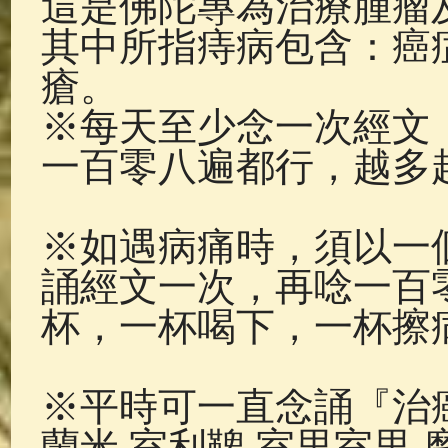
這是佛陀專為治療腫瘤
佛典故事
(37)
佛說療痔(腫瘤)
其中所指痔病包含：癌
瘡。
※每天至少念一次經文
一百零八遍都行，越多
※如遇病痛時，須以一
誦經文一次，再唸一百
杯，一杯喝下，一杯擦
※平時可一直念誦『治癌
蘭米 室利鞞 室里室里 