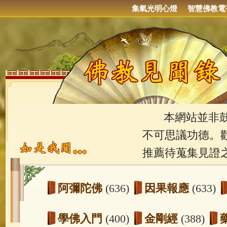
集氣光明心燈
智慧佛教電
本網站並非鼓吹
不可思議功德。
推薦待蒐集見證
阿彌陀佛
(636)
因果報應
(633)
學佛入門
(400)
金剛經
(388)