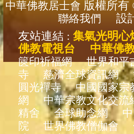
版權所有 ©
中華佛教居士會
設計
聯絡我們
友站連結 :
集氣光明心
佛教電視台
中華佛
篋印祈福網
世界和平
寺
慈濟全球資訊網
圓光禪寺
中國國家宗
網
中華宗教文化交流
精舍
全球助念網
中
院
世界佛教僧伽會