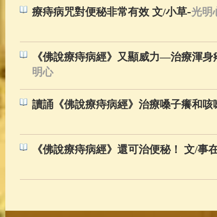
-
療痔病咒對便秘非常有效 文/小草
光明
《佛說療痔病經》又顯威力—治療渾身疼和頭
明心
讀誦《佛說療痔病經》治療嗓子癢和咳嗽 文
《佛說療痔病經》還可治便秘！ 文/事