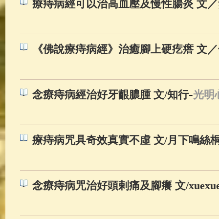
療痔病經可以治高血壓及慢性腸炎 文
《佛說療痔病經》治癒腳上硬疙瘩 文
-
念療痔病經治好牙齦膿腫 文/知行
光明
療痔病咒具奇效真實不虛 文/月下鳴絲
念療痔病咒治好頭剌痛及腳癢 文/xuexue