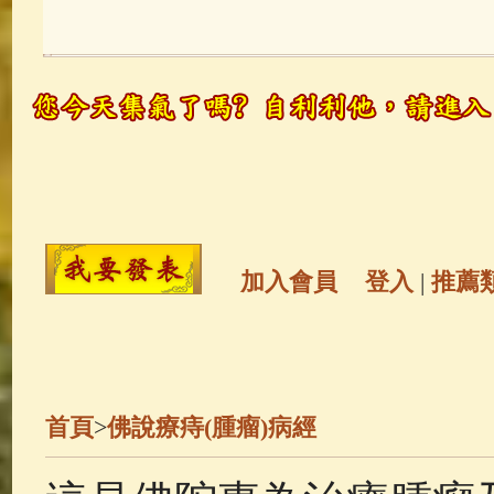
玉曆寶鈔
(236)
地藏經
(225)
觀世音菩薩
(147)
聖救度佛母(綠
高僧故事
(141)
放生護生
(133)
金山活佛
(109)
普陀山南海觀世
加入會員
登入
|
推薦
一切如來心秘密全身舍利寶篋印
釋迦牟尼佛傳
(69)
生活禪
(68)
首頁
>
佛說療痔(腫瘤)病經
善財童子五十三參
(57)
觀世音