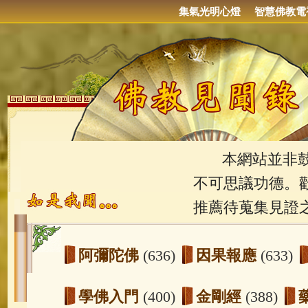
集氣光明心燈
智慧佛教電
本網站並非鼓吹
不可思議功德。
推薦待蒐集見證
阿彌陀佛
(636)
因果報應
(633)
學佛入門
(400)
金剛經
(388)