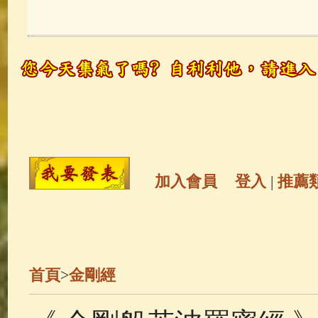
玉曆寶鈔
(236)
地藏經
(225)
觀世音菩薩
(147)
聖救度佛母(綠
高僧故事
(142)
放生護生
(133)
金山活佛
(109)
普陀山南海觀世
加入會員
登入
|
推薦
一切如來心秘密全身舍利寶篋印
生活禪
(70)
釋迦牟尼佛傳
(69)
首頁
>
金剛經
善財童子五十三參
(57)
觀世音