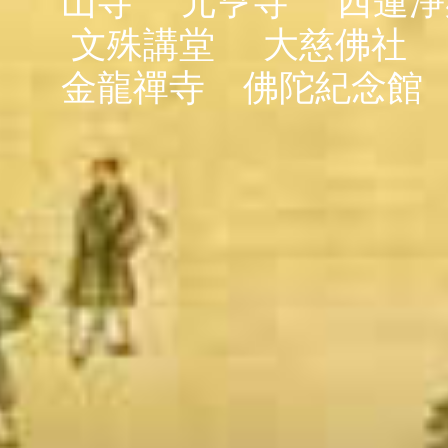
山寺
元亨寺
西蓮淨
文殊講堂
大慈佛社
金龍禪寺
佛陀紀念館