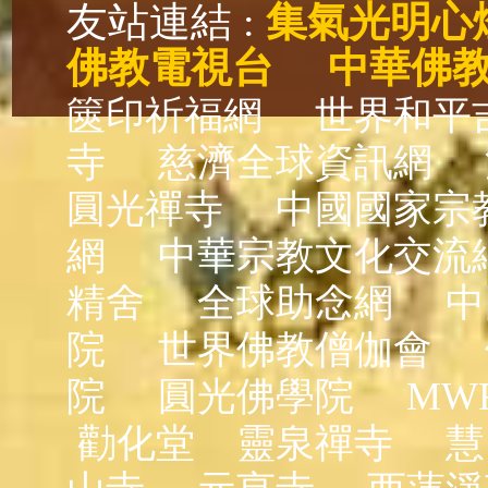
友站連結 :
集氣光明心
佛教電視台
中華佛
篋印祈福網
世界和平
寺
慈濟全球資訊網
圓光禪寺
中國國家宗
網
中華宗教文化交流
精舍
全球助念網
中
院
世界佛教僧伽會
院
圓光佛學院
MW
勸化堂
靈泉禪寺
慧