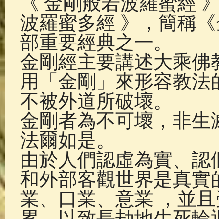
《 金剛般若波羅蜜經 
佛典故事
(37)
佛說療痔(腫瘤)
波羅蜜多經 》，簡稱
部重要經典之一。
金剛經主要講述大乘佛
用「金剛」來形容教法
不被外道所破壞。
金剛者為不可壞，非生
法爾如是。
由於人們認虛為實、認
和外部客觀世界是真實
業、口業、意業 ，並
累，以致長劫地生死輪