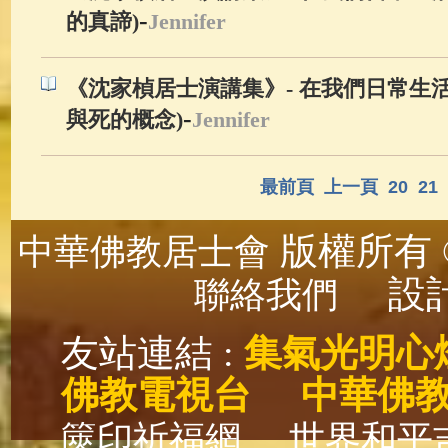
-
的真諦)
Jennifer
《沈家楨居士演講集》- 在我們日常生活
-
與死的概念)
Jennifer
最前頁
上一頁
20
21
版權所有 ©
中華佛教居士會
設計
聯絡我們
友站連結 :
集氣光明心
佛教電視台
中華佛
篋印祈福網
世界和平