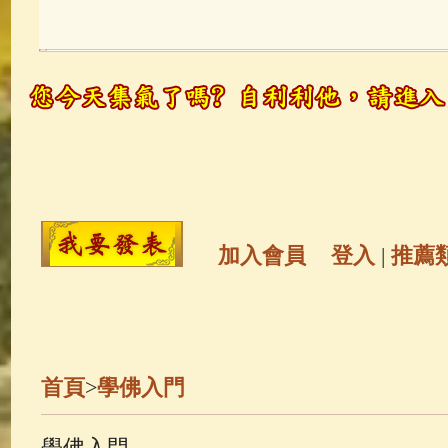
玉曆寶鈔
(236)
地藏經
(225)
觀世音菩薩
(146)
聖救度佛母(綠
高僧故事
(142)
放生護生
(133)
金山活佛
(109)
普陀山南海觀世
加入會員
登入
|
推薦
一切如來心秘密全身舍利寶篋印
生活禪
(70)
釋迦牟尼佛傳
(69)
首頁
>
學佛入門
善財童子五十三參
(57)
觀世音
學佛入門