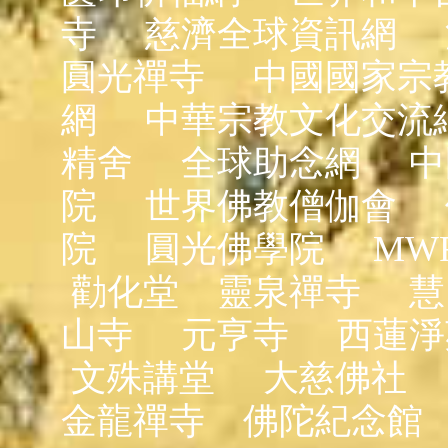
寺
慈濟全球資訊網
圓光禪寺
中國國家宗
網
中華宗教文化交流
精舍
全球助念網
中
院
世界佛教僧伽會
院
圓光佛學院
MW
勸化堂
靈泉禪寺
慧
山寺
元亨寺
西蓮淨
文殊講堂
大慈佛社
金龍禪寺
佛陀紀念館