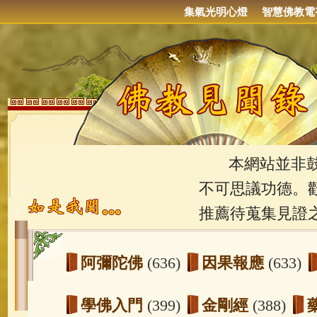
集氣光明心燈
智慧佛教電
本網站並非鼓吹
不可思議功德。
推薦待蒐集見證
阿彌陀佛
(636)
因果報應
(633)
學佛入門
(399)
金剛經
(388)