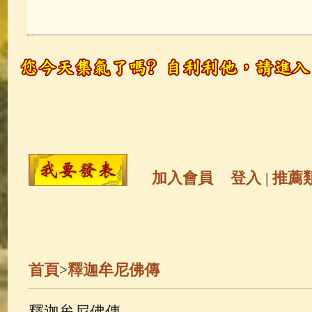
玉曆寶鈔
(236)
地藏經
(225)
觀世音菩薩
(147)
聖救度佛母(綠
高僧故事
(141)
放生護生
(133)
金山活佛
(109)
普陀山南海觀世
加入會員
登入
|
推薦
一切如來心秘密全身舍利寶篋印
釋迦牟尼佛傳
(69)
生活禪
(69)
首頁
>
釋迦牟尼佛傳
善財童子五十三參
(57)
觀世音
釋迦牟尼佛傳