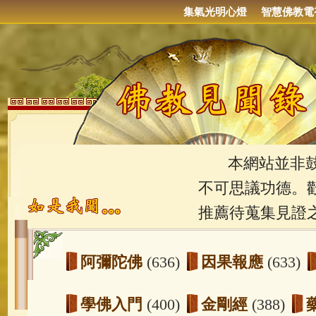
集氣光明心燈
智慧佛教電
本網站並非鼓吹
不可思議功德。
推薦待蒐集見證
阿彌陀佛
(636)
因果報應
(633)
學佛入門
(400)
金剛經
(388)