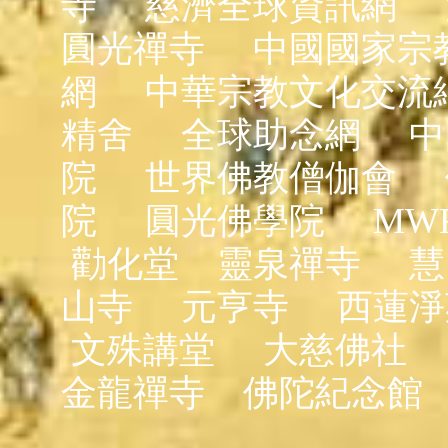
寺
慈濟全球資訊網
圓光禪寺
中國國家宗
網
中華宗教文化交流
精舍
全球助念網
中
院
世界佛教僧伽會
院
圓光佛學院
MW
勸化堂
靈泉禪寺
慧
山寺
元亨寺
西蓮淨
文殊講堂
大慈佛社
金龍禪寺
佛陀紀念館