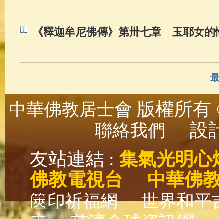
《釋迦牟尼佛傳》第卅七章 玉耶女的
最
版權所有 ©
中華佛教居士會
設計
聯絡我們
友站連結 :
集氣光明心
佛教電視台
中華佛
篋印祈福網
世界和平