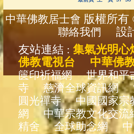
版權所有 ©
中華佛教居士會
設計
聯絡我們
友站連結 :
集氣光明心
佛教電視台
中華佛
篋印祈福網
世界和平
寺
慈濟全球資訊網
圓光禪寺
中國國家宗
網
中華宗教文化交流
精舍
全球助念網
中