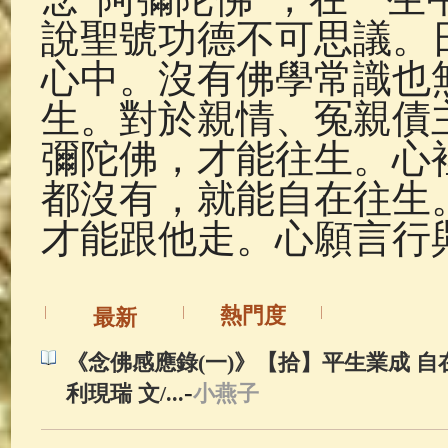
說聖號功德不可思議。
心中。沒有佛學常識也
生。對於親情、冤親債
彌陀佛，才能往生。心
都沒有，就能自在往生
才能跟他走。心願言行
熱門度
最新
《念佛感應錄(一)》【拾】平生業成 自在
-
利現瑞 文/...
小燕子