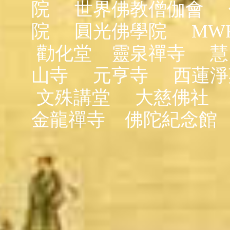
院
世界佛教僧伽會
院
圓光佛學院
MW
勸化堂
靈泉禪寺
慧
山寺
元亨寺
西蓮淨
文殊講堂
大慈佛社
金龍禪寺
佛陀紀念館