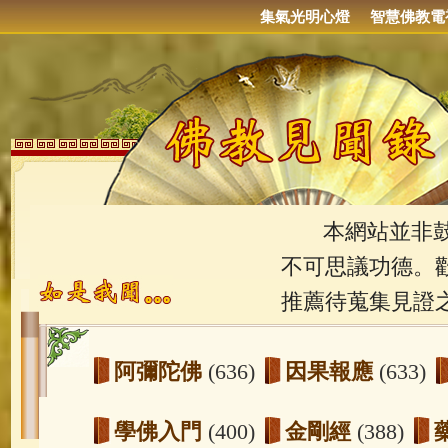
集氣光明心燈
智慧佛教電
本網站並非鼓吹
不可思議功德。
推薦待蒐集見證
阿彌陀佛
(636)
因果報應
(633)
學佛入門
(400)
金剛經
(388)