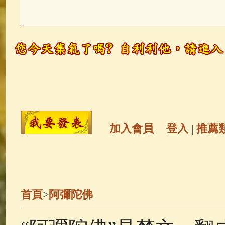
玉曆寶鈔
(236)
地藏經
(225)
觀世音菩薩
(147)
聖救度佛母(綠
高僧故事
(141)
放生護生
(133)
金山活佛
(109)
普陀山南海觀世
加入會員
登入
|
推薦
一切如來心秘密全身舍利寶篋印
釋迦牟尼佛傳
(69)
生活禪
(68)
首頁
>
阿彌陀佛
善財童子五十三參
(57)
觀世音