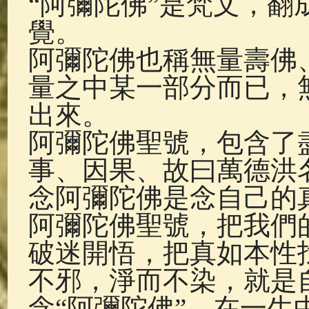
“阿彌陀佛”是梵文，
佛典故事
(37)
佛說療痔(腫瘤)
覺。
阿彌陀佛也稱無量壽佛
量之中某一部分而已，
出來。
阿彌陀佛聖號，包含了
事、因果、故曰萬德洪
念阿彌陀佛是念自己的
阿彌陀佛聖號，把我們
破迷開悟，把真如本性
不邪，淨而不染，就是
念“阿彌陀佛”，在一