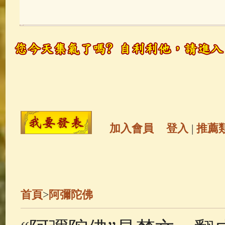
玉曆寶鈔
(236)
地藏經
(225)
觀世音菩薩
(147)
聖救度佛母(綠
高僧故事
(141)
放生護生
(133)
金山活佛
(109)
普陀山南海觀世
加入會員
登入
|
推薦
一切如來心秘密全身舍利寶篋印
釋迦牟尼佛傳
(69)
生活禪
(69)
首頁
>
阿彌陀佛
善財童子五十三參
(57)
觀世音