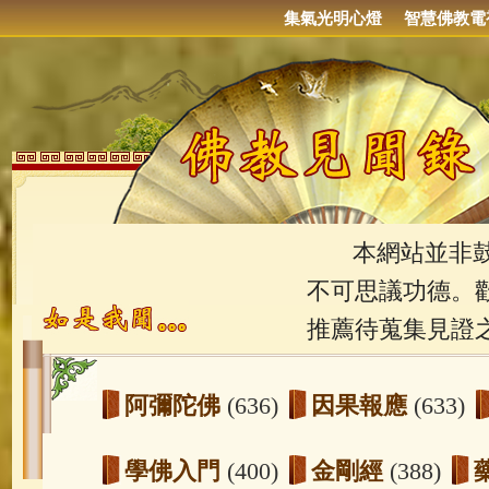
集氣光明心燈
智慧佛教電
本網站並非鼓吹
不可思議功德。
推薦待蒐集見證
阿彌陀佛
(636)
因果報應
(633)
學佛入門
(400)
金剛經
(388)