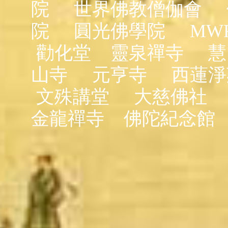
院
世界佛教僧伽會
院
圓光佛學院
MW
勸化堂
靈泉禪寺
慧
山寺
元亨寺
西蓮淨
文殊講堂
大慈佛社
金龍禪寺
佛陀紀念館