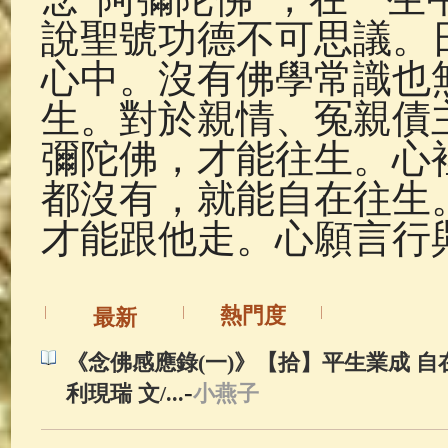
說聖號功德不可思議。
心中。沒有佛學常識也
生。對於親情、冤親債
彌陀佛，才能往生。心
都沒有，就能自在往生
才能跟他走。心願言行
熱門度
最新
《念佛感應錄(一)》【拾】平生業成 自在
-
利現瑞 文/...
小燕子