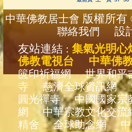
版權所有 ©
中華佛教居士會
設計
聯絡我們
友站連結 :
集氣光明心
佛教電視台
中華佛
篋印祈福網
世界和平
寺
慈濟全球資訊網
圓光禪寺
中國國家宗
網
中華宗教文化交流
精舍
全球助念網
中