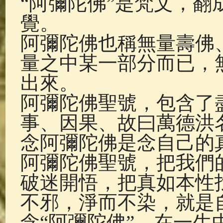
“阿彌陀佛”是梵文，
佛典故事
(37)
佛說療痔(腫瘤)
覺。
阿彌陀佛也稱無量壽佛
量之中某一部分而已，
出來。
阿彌陀佛聖號，包含了
事、因果、故曰萬德洪
念阿彌陀佛是念自己的
阿彌陀佛聖號，把我們
破迷開悟，把真如本性
不邪，淨而不染，就是
念“阿彌陀佛”，在一