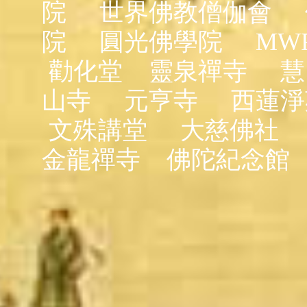
院
世界佛教僧伽會
院
圓光佛學院
MW
勸化堂
靈泉禪寺
慧
山寺
元亨寺
西蓮淨
文殊講堂
大慈佛社
金龍禪寺
佛陀紀念館