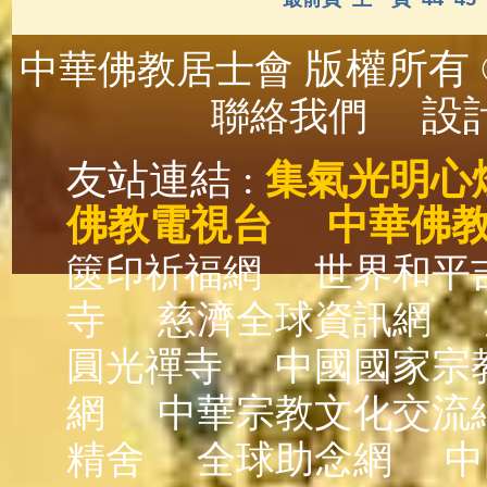
版權所有 ©
中華佛教居士會
設計
聯絡我們
友站連結 :
集氣光明心
佛教電視台
中華佛
篋印祈福網
世界和平
寺
慈濟全球資訊網
圓光禪寺
中國國家宗
網
中華宗教文化交流
精舍
全球助念網
中