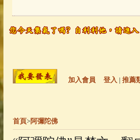
玉曆寶鈔
(236)
地藏經
(225)
觀世音菩薩
(146)
聖救度佛母(綠
高僧故事
(142)
放生護生
(133)
金山活佛
(109)
普陀山南海觀世
加入會員
登入
|
推薦
一切如來心秘密全身舍利寶篋印
生活禪
(70)
釋迦牟尼佛傳
(69)
首頁
>
阿彌陀佛
善財童子五十三參
(57)
觀世音