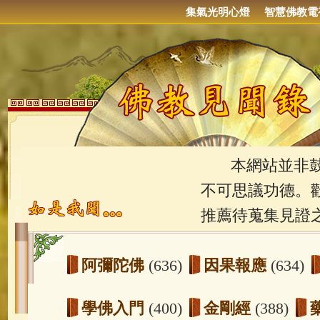
集氣光明心燈
智慧佛教電
本網站並非鼓吹
不可思議功德。
推薦待蒐集見證
阿彌陀佛
(636)
因果報應
(634)
學佛入門
(400)
金剛經
(388)