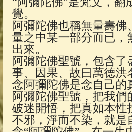
“阿彌陀佛”是梵文，
佛典故事
(38)
佛說療痔(腫瘤)
覺。
阿彌陀佛也稱無量壽佛
量之中某一部分而已，
出來。
阿彌陀佛聖號，包含了
事、因果、故曰萬德洪
念阿彌陀佛是念自己的
阿彌陀佛聖號，把我們
破迷開悟，把真如本性
不邪，淨而不染，就是
念“阿彌陀佛”，在一