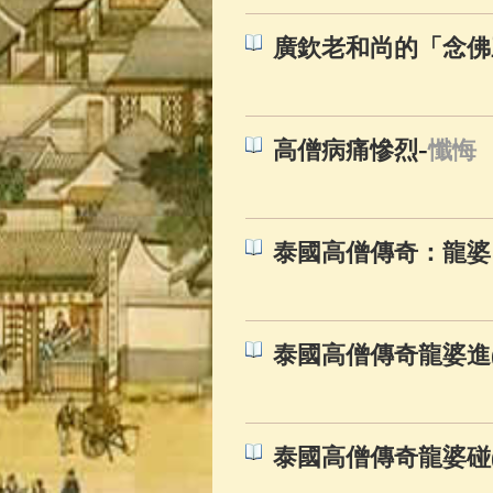
廣欽老和尚的「念佛
-
高僧病痛慘烈
懺悔
泰國高僧傳奇：龍婆艮
泰國高僧傳奇龍婆進(
泰國高僧傳奇龍婆碰(