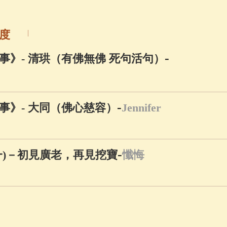
佛說療痔(腫瘤)病經
(27)
心經
(9)
助念機 
度
-
事》- 清珙（有佛無佛 死句活句）
-
事》- 大同（佛心慈容）
Jennifer
-
一)－初見廣老，再見挖寶
懺悔