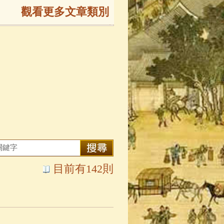
觀看更多文章類別
165)
生
(143)
大弟子傳
(127)
81)
大悲咒
(72)
目前有142則
錄
(61)
士
(47)