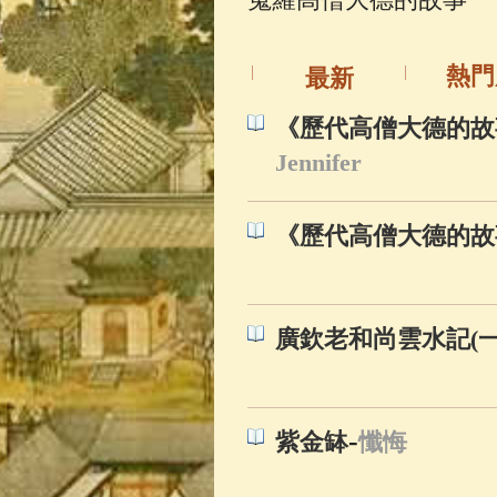
佛典故事
(37)
熱門
最新
《歷代高僧大德的故
Jennifer
《歷代高僧大德的故
廣欽老和尚雲水記(
-
紫金缽
懺悔