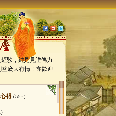
經驗，純是見證佛力
利益廣大有情！亦歡迎
行心得
(555)
1)