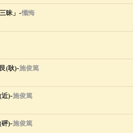
-
三昧」
懺悔
-
(耿)
施俊篤
-
近)
施俊篤
-
砰)
施俊篤