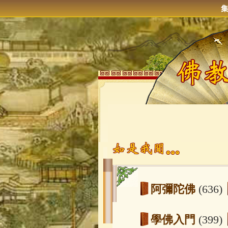
阿彌陀佛
(636)
學佛入門
(399)