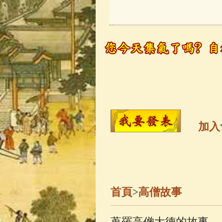
玉曆寶鈔
(236)
觀世音菩薩
(14
高僧故事
(142)
金山活佛
(109)
加入
一切如來心秘
生活禪
(70)
首頁
>
高僧故事
善財童子五十
蒐羅高僧大德的故事