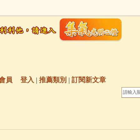
地藏經
(225)
臨終助念
(190)
文殊菩薩
(
6)
聖救度佛母(綠度母)
(144)
動物念佛往
放生護生
(133)
戒除邪淫
(129)
佛陀十
普陀山南海觀世音菩薩
(84)
會員
登入
|
推薦類別
|
訂閱新文章
密全身舍利寶篋印陀羅尼經
(81)
六字大明咒
(
釋迦牟尼佛傳
(69)
大梵天王（四面佛）感應
三參
(57)
觀世音菩薩普門品
(54)
蓮花生大