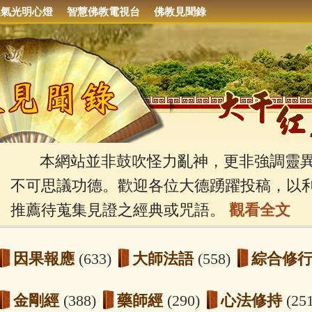
集氣光明心燈
智慧佛教電視台
佛教見聞錄
本網站並非鼓吹怪力亂神，更非強調靈異
不可思議功德。歡迎各位大德踴躍投稿，以
推薦待蒐集見證之經典或咒語。
觀看全文
因果報應
(633)
大師法語
(558)
綜合修
金剛經
(388)
藥師經
(290)
心法修持
(25