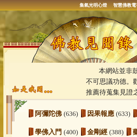
集氣光明心燈
智慧佛教電
本網站並非鼓吹
不可思議功德。
推薦待蒐集見證
阿彌陀佛
(636)
因果報應
(633)
學佛入門
(400)
金剛經
(388)