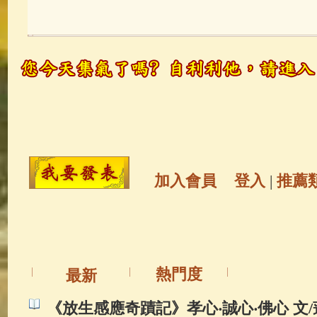
玉曆寶鈔
(236)
地藏經
(225)
觀世音菩薩
(147)
聖救度佛母(綠
高僧故事
(141)
放生護生
(133)
金山活佛
(109)
普陀山南海觀世
加入會員
登入
|
推薦
一切如來心秘密全身舍利寶篋印
釋迦牟尼佛傳
(69)
生活禪
(69)
熱門度
最新
善財童子五十三參
(57)
觀世音
《放生感應奇蹟記》孝心‧誠心‧佛心 文