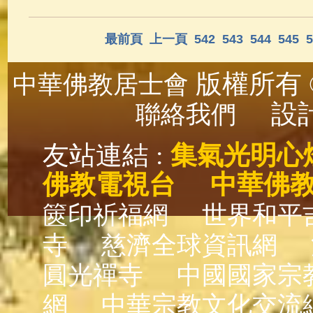
最前頁
上一頁
542
543
544
545
5
版權所有 ©
中華佛教居士會
設計
聯絡我們
友站連結 :
集氣光明心
佛教電視台
中華佛
篋印祈福網
世界和平
寺
慈濟全球資訊網
圓光禪寺
中國國家宗
網
中華宗教文化交流