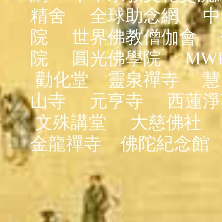
精舍
全球助念網
中
院
世界佛教僧伽會
院
圓光佛學院
MW
勸化堂
靈泉禪寺
慧
山寺
元亨寺
西蓮淨
文殊講堂
大慈佛社
金龍禪寺
佛陀紀念館