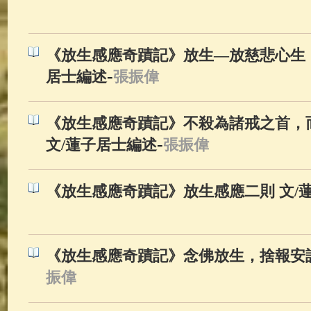
佛典故事
(37)
佛說療痔(腫瘤)
《放生感應奇蹟記》放生—放慈悲心生，
-
居士編述
張振偉
《放生感應奇蹟記》不殺為諸戒之首，
-
文/蓮子居士編述
張振偉
《放生感應奇蹟記》放生感應二則 文/
《放生感應奇蹟記》念佛放生，捨報安詳
振偉