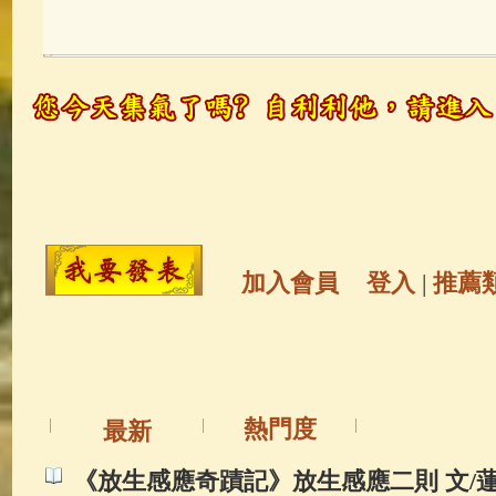
玉曆寶鈔
(236)
地藏經
(225)
觀世音菩薩
(146)
聖救度佛母(綠
高僧故事
(142)
放生護生
(133)
金山活佛
(109)
普陀山南海觀世
加入會員
登入
|
推薦
一切如來心秘密全身舍利寶篋印
生活禪
(70)
釋迦牟尼佛傳
(69)
熱門度
最新
善財童子五十三參
(57)
觀世音
《放生感應奇蹟記》放生感應二則 文/