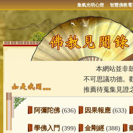
集氣光明心燈
智慧佛教電
本網站並非鼓吹
不可思議功德。
推薦待蒐集見證
阿彌陀佛
(636)
因果報應
(633)
學佛入門
(399)
金剛經
(388)