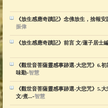
佛典故事
(37)
佛說療痔(腫瘤)
《放生感應奇蹟記》念佛放生，捨報安詳
振偉
《放生感應奇蹟記》前言 文/蓮子居士
《觀世音菩薩靈感事跡選-大悲咒》6.初
-
味勤
智慧
《觀世音菩薩靈感事跡選-大悲咒》5.
-
文/煮...
智慧