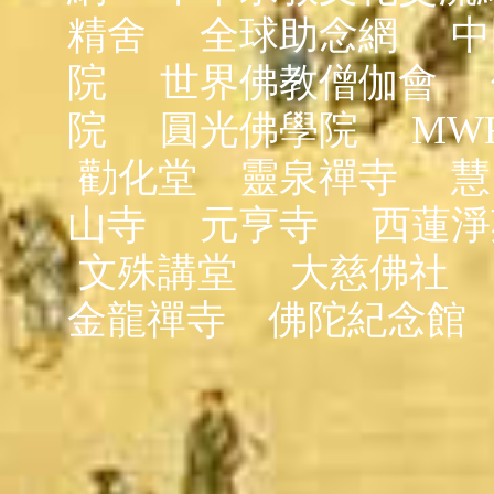
精舍
全球助念網
中
院
世界佛教僧伽會
院
圓光佛學院
MW
勸化堂
靈泉禪寺
慧
山寺
元亨寺
西蓮淨
文殊講堂
大慈佛社
金龍禪寺
佛陀紀念館