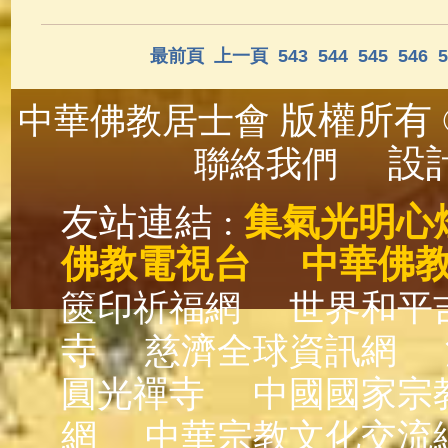
最前頁
上一頁
543
544
545
546
5
版權所有 ©
中華佛教居士會
設計
聯絡我們
友站連結 :
集氣光明心
佛教電視台
中華佛
篋印祈福網
世界和平
寺
慈濟全球資訊網
圓光禪寺
中國國家宗
網
中華宗教文化交流