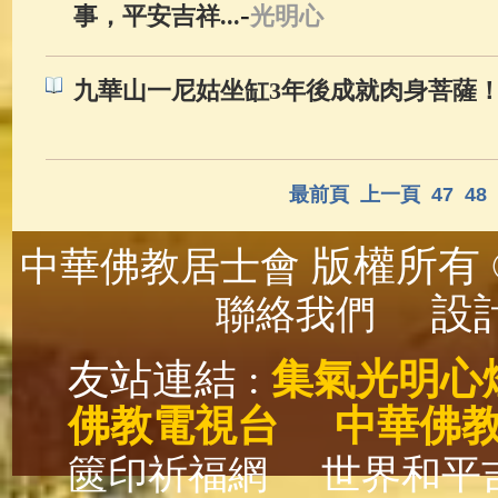
-
事，平安吉祥...
光明心
九華山一尼姑坐缸3年後成就肉身菩薩
最前頁
上一頁
47
48
版權所有 ©
中華佛教居士會
設計
聯絡我們
友站連結 :
集氣光明心
佛教電視台
中華佛
篋印祈福網
世界和平