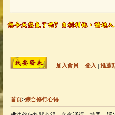
玉曆寶鈔
(236)
地藏經
(225)
觀世音菩薩
(147)
聖救度佛母(綠
高僧故事
(141)
放生護生
(133)
金山活佛
(109)
普陀山南海觀世
加入會員
登入
|
推薦
一切如來心秘密全身舍利寶篋印
釋迦牟尼佛傳
(69)
生活禪
(68)
首頁
>
綜合修行心得
善財童子五十三參
(57)
觀世音
佛法修行相關心得，包含誦經、持咒、禪