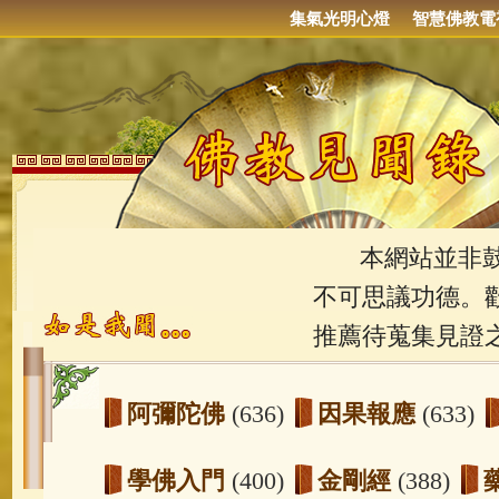
集氣光明心燈
智慧佛教電
本網站並非鼓吹
不可思議功德。
推薦待蒐集見證
阿彌陀佛
(636)
因果報應
(633)
學佛入門
(400)
金剛經
(388)