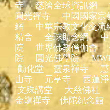
寺
慈濟全球資訊網
圓光禪寺
中國國家宗
網
中華宗教文化交流
精舍
全球助念網
中
院
世界佛教僧伽會
院
圓光佛學院
MW
勸化堂
靈泉禪寺
慧
山寺
元亨寺
西蓮淨
文殊講堂
大慈佛社
金龍禪寺
佛陀紀念館