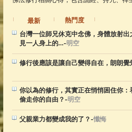
佛典故事
(37)
佛說療痔(腫瘤)
熱門度
最新
台灣一位師兄休克中念佛，身體放射出
-
見一人身上的...
明空
修行後應該是讓自己變得自在，朗朗覺知
你以為的修行，其實正在悄悄困住你：
-
偷走你的自由？
明空
-
父親業力都變成我的了？
懺悔