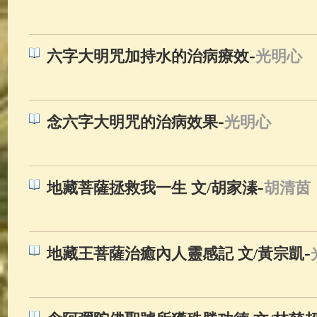
佛典故事
(37)
佛說療痔(腫瘤)
-
六字大明咒加持水的治病療效
光明心
-
念六字大明咒的治病效果
光明心
-
地藏菩薩拯救我一生 文/胡家溱
胡清茵
-
地藏王菩薩治癒內人靈感記 文/黃宗凱