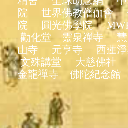
精舍
全球助念網
中
院
世界佛教僧伽會
院
圓光佛學院
MW
勸化堂
靈泉禪寺
慧
山寺
元亨寺
西蓮淨
文殊講堂
大慈佛社
金龍禪寺
佛陀紀念館