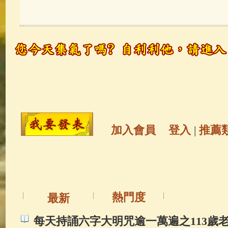
玉曆寶鈔
(236)
地藏經
(225)
觀世音菩薩
(146)
聖救度佛母(綠
高僧故事
(142)
放生護生
(133)
金山活佛
(109)
普陀山南海觀世
加入會員
登入
|
推薦
一切如來心秘密全身舍利寶篋印
生活禪
(70)
釋迦牟尼佛傳
(69)
熱門度
最新
善財童子五十三參
(57)
觀世音
每天持誦六字大明咒逾一萬遍之113歲