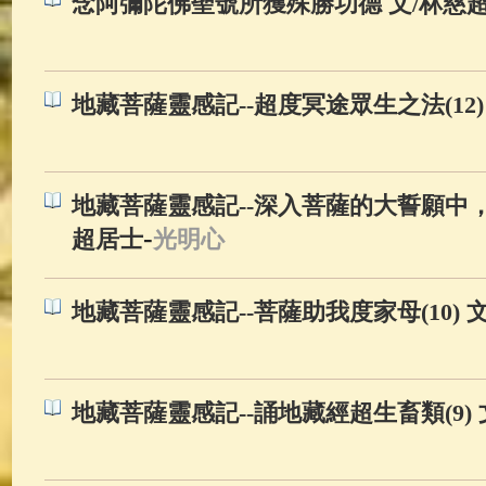
念阿彌陀佛聖號所獲殊勝功德 文/林慈
地藏菩薩靈感記--超度冥途眾生之法(12)
地藏菩薩靈感記--深入菩薩的大誓願中，隨
-
超居士
光明心
地藏菩薩靈感記--菩薩助我度家母(10) 
地藏菩薩靈感記--誦地藏經超生畜類(9)