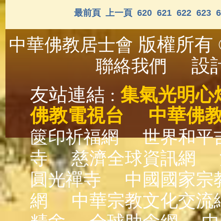
最前頁
上一頁
620
621
622
623
6
版權所有 ©
中華佛教居士會
設計
聯絡我們
友站連結 :
集氣光明心
佛教電視台
中華佛
篋印祈福網
世界和平
寺
慈濟全球資訊網
圓光禪寺
中國國家宗
網
中華宗教文化交流