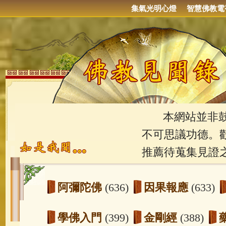
集氣光明心燈
智慧佛教電
本網站並非鼓吹
不可思議功德。
推薦待蒐集見證
阿彌陀佛
(636)
因果報應
(633)
學佛入門
(399)
金剛經
(388)