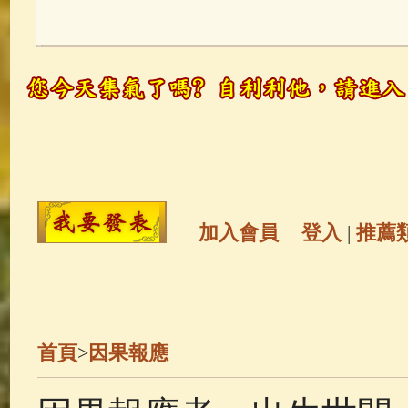
玉曆寶鈔
(236)
地藏經
(225)
觀世音菩薩
(147)
聖救度佛母(綠
高僧故事
(141)
放生護生
(133)
金山活佛
(109)
普陀山南海觀世
加入會員
登入
|
推薦
一切如來心秘密全身舍利寶篋印
釋迦牟尼佛傳
(69)
生活禪
(69)
首頁
>
因果報應
善財童子五十三參
(57)
觀世音