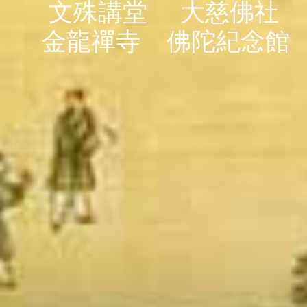
文殊講堂
大慈佛社
金龍禪寺
佛陀紀念館