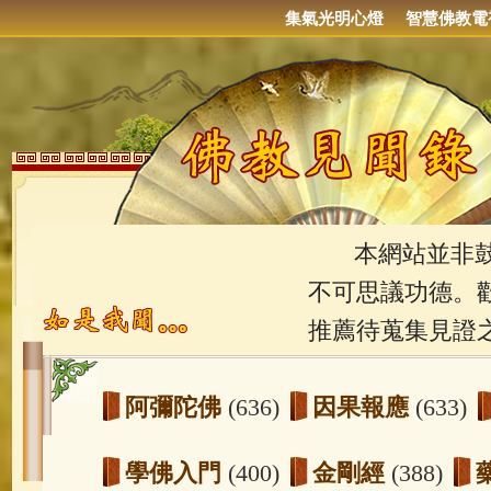
集氣光明心燈
智慧佛教電
本網站並非鼓吹
不可思議功德。
推薦待蒐集見證
阿彌陀佛
(636)
因果報應
(633)
學佛入門
(400)
金剛經
(388)