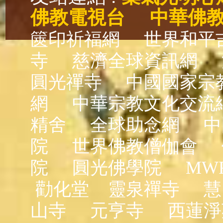
佛教電視台
中華佛
篋印祈福網
世界和平
寺
慈濟全球資訊網
圓光禪寺
中國國家宗
網
中華宗教文化交流
精舍
全球助念網
中
院
世界佛教僧伽會
院
圓光佛學院
MW
勸化堂
靈泉禪寺
慧
山寺
元亨寺
西蓮淨