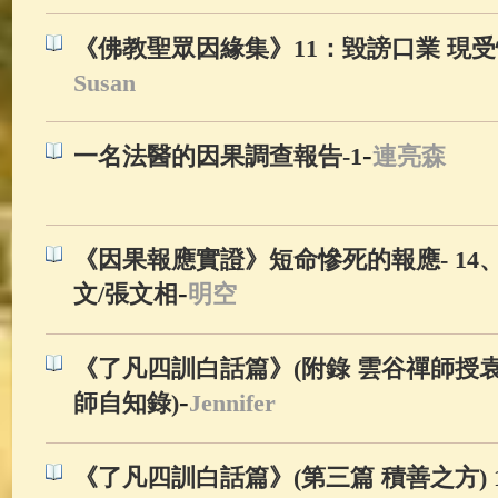
《佛教聖眾因緣集》11：毀謗口業 現受
Susan
-
一名法醫的因果調查報告-1
連亮森
《因果報應實證》短命慘死的報應- 14
-
文/張文相
明空
《了凡四訓白話篇》(附錄 雲谷禪師授
-
師自知錄)
Jennifer
《了凡四訓白話篇》(第三篇 積善之方) 