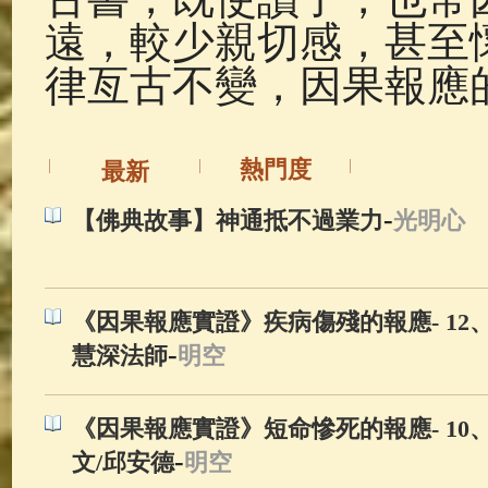
遠，較少親切感，甚至
律亙古不變，因果報應
熱門度
最新
-
【佛典故事】神通抵不過業力
光明心
《因果報應實證》疾病傷殘的報應- 12
-
慧深法師
明空
《因果報應實證》短命慘死的報應- 10
-
文/邱安德
明空