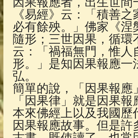
因果報應者，出生世間
佛典故事
(37)
佛說療痔(腫瘤)
《易經》云：「積善之
必有餘殃。」佛家《涅
隨形；三世因果，循環
云：「禍福無門，惟人
形。」是知因果報應一
弘。
簡單的說，「因果報應
「因果律」就是因果報
本來佛經上以及我國歷
因果報應故事。但是許
古書，既使讀了，也常