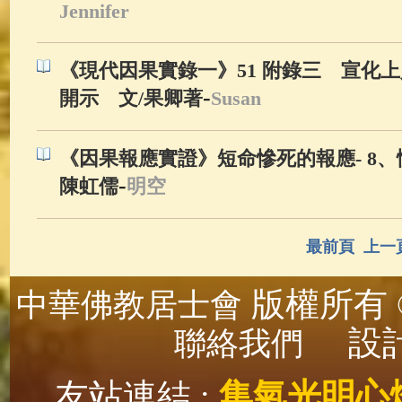
Jennifer
《現代因果實錄一》51 附錄三 宣化
-
開示 文/果卿著
Susan
《因果報應實證》短命慘死的報應- 8、慣
-
陳虹儒
明空
最前頁
上一
版權所有 ©
中華佛教居士會
設計
聯絡我們
友站連結 :
集氣光明心