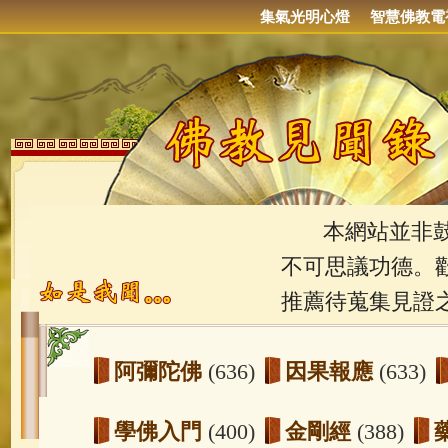
集氣光明心燈
智慧佛教電
本網站並非鼓吹
不可思議功德。
推薦待蒐集見證
阿彌陀佛
(636)
因果報應
(633)
學佛入門
(400)
金剛經
(388)