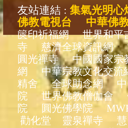
友站連結 :
集氣光明心
佛教電視台
中華佛
篋印祈福網
世界和平
寺
慈濟全球資訊網
圓光禪寺
中國國家宗
網
中華宗教文化交流
精舍
全球助念網
中
院
世界佛教僧伽會
院
圓光佛學院
MW
勸化堂
靈泉禪寺
慧