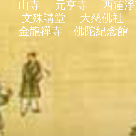
山寺
元亨寺
西蓮淨
文殊講堂
大慈佛社
金龍禪寺
佛陀紀念館