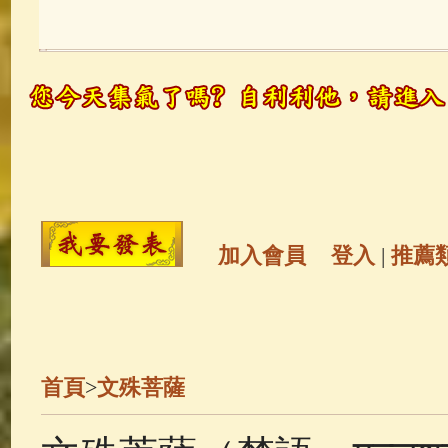
玉曆寶鈔
(236)
地藏經
(225)
觀世音菩薩
(147)
聖救度佛母(綠
高僧故事
(142)
放生護生
(133)
金山活佛
(109)
普陀山南海觀世
加入會員
登入
|
推薦
一切如來心秘密全身舍利寶篋印
生活禪
(70)
釋迦牟尼佛傳
(69)
首頁
>
文殊菩薩
善財童子五十三參
(57)
觀世音