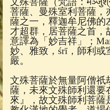
文殊菩薩（梵語：मञ्जुश्
佛典故事
(37)
佛說療痔(腫瘤)
菩薩、曼殊室利菩薩，
薩之一，釋迦牟尼佛的
才超群，居菩薩之首，
意譯為「妙吉祥」；Ma
妙、雅致，śrī，師利
嚴。
文殊菩薩於無量阿僧祇
薩，未來文殊師利還要
來』，故文殊師利菩薩
教化漢地的覺者，道場