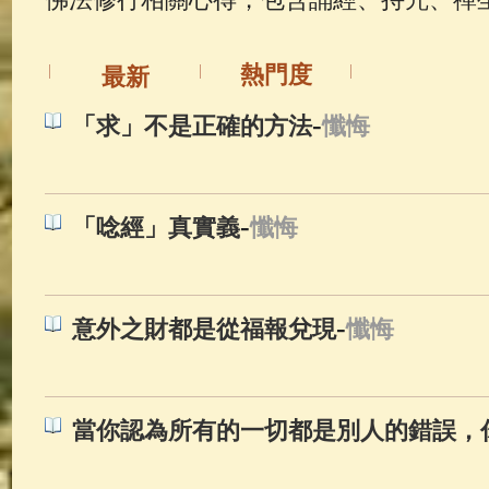
佛典故事
(37)
佛說療痔(腫瘤)
熱門度
最新
-
「求」不是正確的方法
懺悔
-
「唸經」真實義
懺悔
-
意外之財都是從福報兌現
懺悔
當你認為所有的一切都是別人的錯誤，