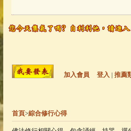
玉曆寶鈔
(236)
地藏經
(225)
觀世音菩薩
(146)
聖救度佛母(綠
高僧故事
(142)
放生護生
(133)
金山活佛
(109)
普陀山南海觀世
加入會員
登入
|
推薦
一切如來心秘密全身舍利寶篋印
生活禪
(70)
釋迦牟尼佛傳
(69)
首頁
>
綜合修行心得
善財童子五十三參
(57)
觀世音
佛法修行相關心得，包含誦經、持咒、禪