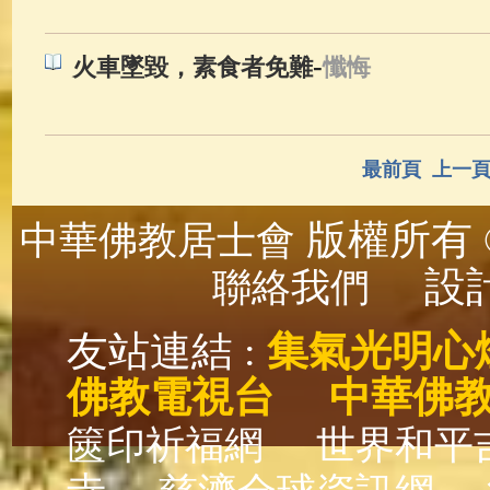
-
火車墜毀，素食者免難
懺悔
最前頁
上一
版權所有 ©
中華佛教居士會
設計
聯絡我們
友站連結 :
集氣光明心
佛教電視台
中華佛
篋印祈福網
世界和平