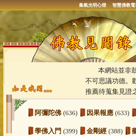
集氣光明心燈
智慧佛教電
本網站並非鼓吹
不可思議功德。
推薦待蒐集見證
阿彌陀佛
(636)
因果報應
(633)
學佛入門
(399)
金剛經
(388)