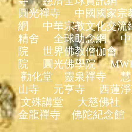
寺
慈濟全球資訊網
圓光禪寺
中國國家宗
網
中華宗教文化交流
精舍
全球助念網
中
院
世界佛教僧伽會
院
圓光佛學院
MW
勸化堂
靈泉禪寺
慧
山寺
元亨寺
西蓮淨
文殊講堂
大慈佛社
金龍禪寺
佛陀紀念館