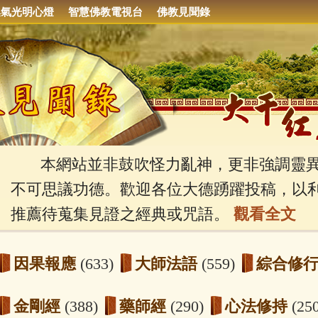
集氣光明心燈
智慧佛教電視台
佛教見聞錄
本網站並非鼓吹怪力亂神，更非強調靈異
不可思議功德。歡迎各位大德踴躍投稿，以
推薦待蒐集見證之經典或咒語。
觀看全文
因果報應
(633)
大師法語
(559)
綜合修
金剛經
(388)
藥師經
(290)
心法修持
(25