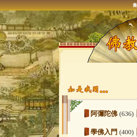
阿彌陀佛
(636)
學佛入門
(400)