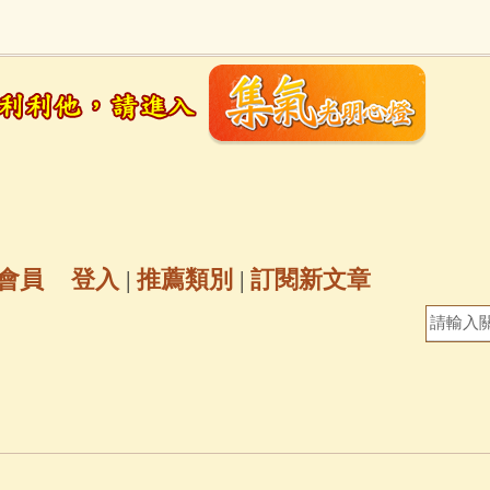
地藏經
(225)
臨終助念
(190)
文殊菩薩
(
7)
聖救度佛母(綠度母)
(144)
動物念佛往
放生護生
(133)
戒除邪淫
(129)
佛陀十
普陀山南海觀世音菩薩
(84)
會員
登入
|
推薦類別
|
訂閱新文章
密全身舍利寶篋印陀羅尼經
(81)
六字大明咒
(
69)
生活禪
(69)
大梵天王（四面佛）感應
三參
(57)
觀世音菩薩普門品
(54)
蓮花生大