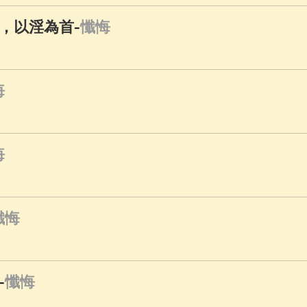
-
，以淫為首
懺悔
悔
悔
懺悔
-
懺悔