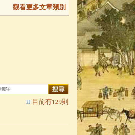
觀看更多文章類別
165)
生
(143)
大弟子傳
(127)
81)
大悲咒
(72)
目前有129則
錄
(61)
士
(47)