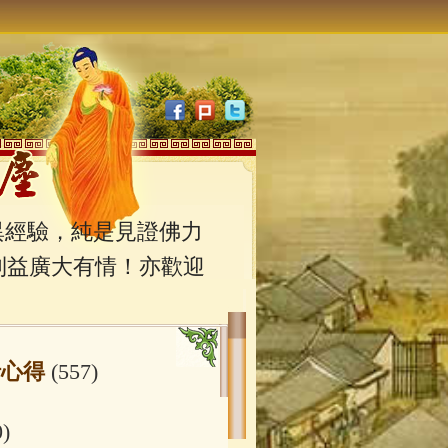
經驗，純是見證佛力
利益廣大有情！亦歡迎
行心得
(557)
0)