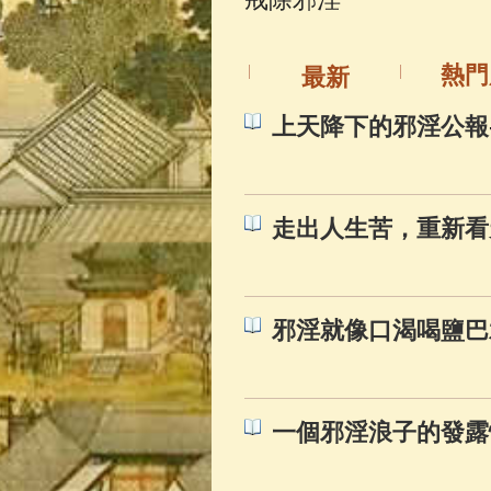
佛典故事
(37)
熱門
最新
上天降下的邪淫公報
走出人生苦，重新看
邪淫就像口渴喝鹽巴
一個邪淫浪子的發露