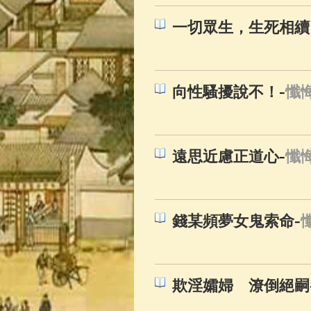
一切眾生，生死相續
-
向性騷擾說不！
懺
-
遠思近慮正道心
懺
-
錢某頻夢女鬼索命
欺淫孀婦 潦倒絕嗣