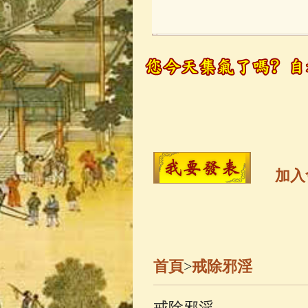
玉曆寶鈔
(236)
觀世音菩薩
(14
高僧故事
(141)
金山活佛
(109)
加入
一切如來心秘
釋迦牟尼佛傳
(
首頁
>
戒除邪淫
善財童子五十
戒除邪淫