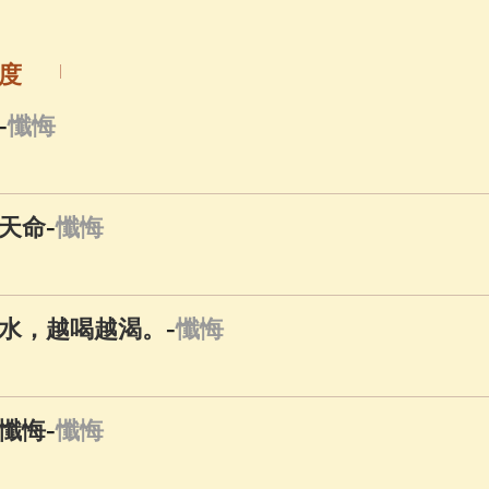
佛說療痔(腫瘤)病經
(27)
助念機 App
(3)
度
-
懺悔
-
天命
懺悔
-
水，越喝越渴。
懺悔
-
懺悔
懺悔