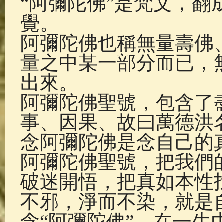
“阿彌陀佛”是梵文，
佛典故事
(36)
佛說療痔(腫瘤)
覺。
阿彌陀佛也稱無量壽佛
量之中某一部分而已，
出來。
阿彌陀佛聖號，包含了
事、因果、故曰萬德洪
念阿彌陀佛是念自己的
阿彌陀佛聖號，把我們
破迷開悟，把真如本性
不邪，淨而不染，就是
念“阿彌陀佛”，在一