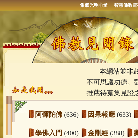
集氣光明心燈
智慧佛教電
本網站並非鼓吹
不可思議功德。
推薦待蒐集見證
阿彌陀佛
(636)
因果報應
(633)
學佛入門
(400)
金剛經
(388)