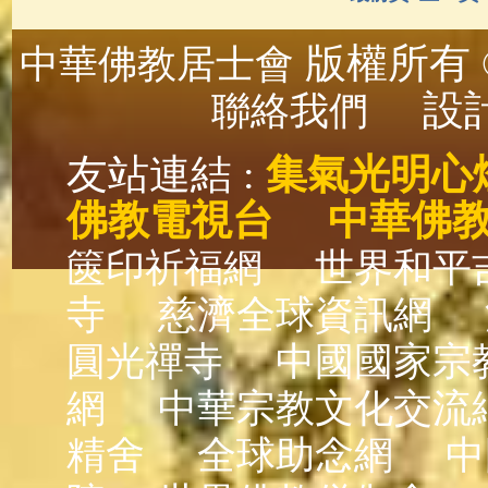
版權所有 ©
中華佛教居士會
設計
聯絡我們
友站連結 :
集氣光明心
佛教電視台
中華佛
篋印祈福網
世界和平
寺
慈濟全球資訊網
圓光禪寺
中國國家宗
網
中華宗教文化交流
精舍
全球助念網
中