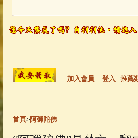
玉曆寶鈔
(236)
地藏經
(225)
觀世音菩薩
(147)
聖救度佛母(綠
高僧故事
(141)
放生護生
(133)
金山活佛
(109)
普陀山南海觀世
加入會員
登入
|
推薦
一切如來心秘密全身舍利寶篋印
釋迦牟尼佛傳
(69)
生活禪
(67)
首頁
>
阿彌陀佛
善財童子五十三參
(57)
觀世音