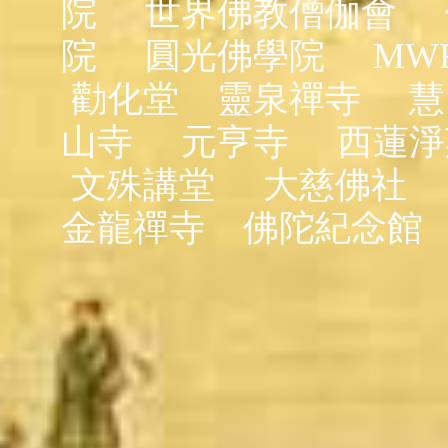
院
世界佛教僧伽會
院
圓光佛學院
MW
勸化堂
靈泉禪寺
慧
山寺
元亨寺
西蓮淨
文殊講堂
大慈佛社
金龍禪寺
佛陀紀念館