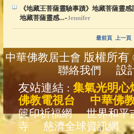
《地藏王菩薩靈驗事蹟》地藏菩薩靈感記
-
地藏菩薩靈感...
Jennifer
最前頁
上一頁
版權所有 ©
中華佛教居士會
設計
聯絡我們
友站連結 :
集氣光明心
佛教電視台
中華佛
篋印祈福網
世界和平
寺
慈濟全球資訊網