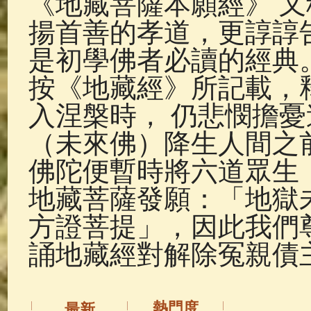
《地藏菩薩本願經》 
佛典故事
(37)
佛說療痔(腫瘤)
揚首善的孝道，更諄諄
是初學佛者必讀的經典
按《地藏經》所記載，
入涅槃時， 仍悲憫擔
（未來佛）降生人間之
佛陀便暫時將六道眾生
地藏菩薩發願：「地獄
方證菩提」，因此我們
誦地藏經對解除冤親債
熱門度
最新