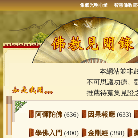
集氣光明心燈
智慧佛教電
本網站並非鼓吹
不可思議功德。
推薦待蒐集見證
阿彌陀佛
(636)
因果報應
(633)
學佛入門
(400)
金剛經
(388)