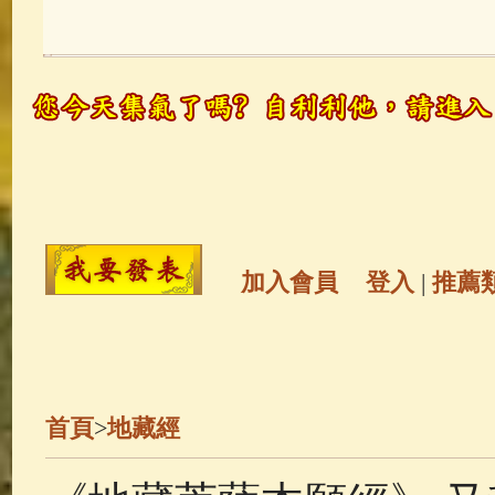
玉曆寶鈔
(236)
地藏經
(225)
觀世音菩薩
(147)
聖救度佛母(綠
高僧故事
(141)
放生護生
(133)
金山活佛
(109)
普陀山南海觀世
加入會員
登入
|
推薦
一切如來心秘密全身舍利寶篋印
釋迦牟尼佛傳
(69)
生活禪
(68)
首頁
>
地藏經
善財童子五十三參
(57)
觀世音