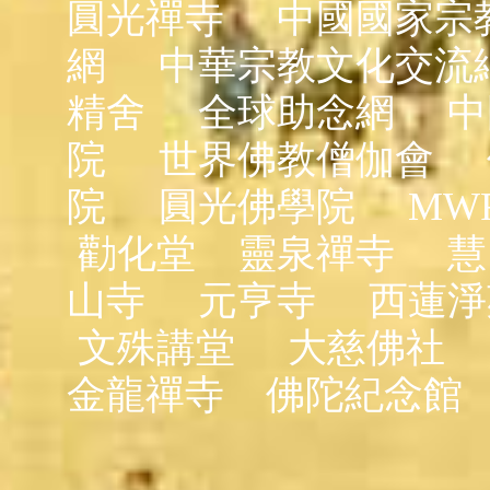
圓光禪寺
中國國家宗
網
中華宗教文化交流
精舍
全球助念網
中
院
世界佛教僧伽會
院
圓光佛學院
MW
勸化堂
靈泉禪寺
慧
山寺
元亨寺
西蓮淨
文殊講堂
大慈佛社
金龍禪寺
佛陀紀念館