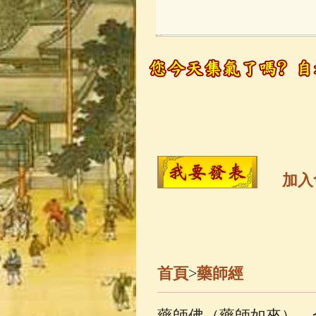
玉曆寶鈔
(236)
觀世音菩薩
(14
高僧故事
(141)
金山活佛
(109)
加入
一切如來心秘
釋迦牟尼佛傳
(
首頁
>
藥師經
善財童子五十
藥師佛（藥師如來），