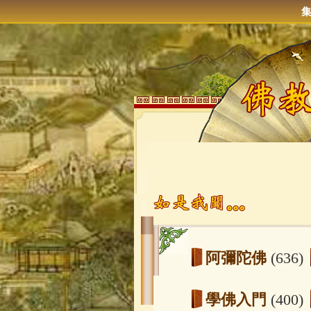
阿彌陀佛
(636)
學佛入門
(400)