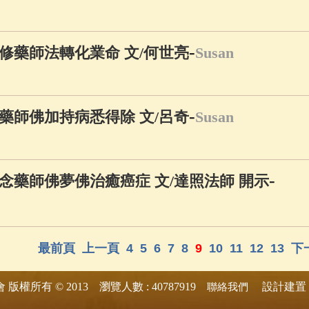
-
修藥師法轉化業命 文/何世亮
Susan
-
藥師佛加持病悉得除 文/呂奇
Susan
-
念藥師佛夢佛治癒癌症 文/達照法師 開示
最前頁
上一頁
4
5
6
7
8
9
10
11
12
13
下
版權所有 © 2013 瀏覽人數 : 40787919
設計建置 
會
聯絡我們