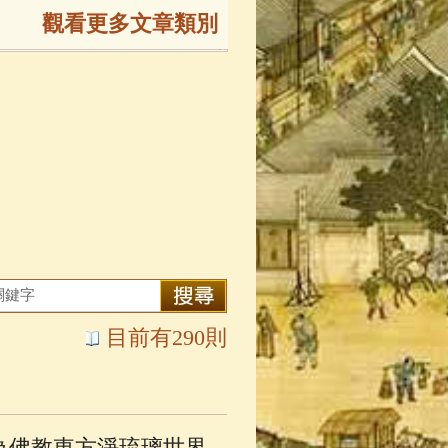
觀看更多文章類別
165)
生
(143)
大弟子傳
(127)
81)
大悲咒
(72)
目前有290則
錄
(61)
士
(47)
為佛教東方淨琉璃世界