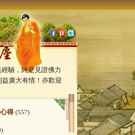
經驗，純是見證佛力
利益廣大有情！亦歡迎
行心得
(557)
9)