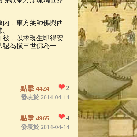
教內，東方藥師佛與西
佛。
加被，以求現生即得安
法認為橫三世佛為一
2
點擊 4424
發表於 2014-04-14
4
點擊 4965
發表於 2014-04-14