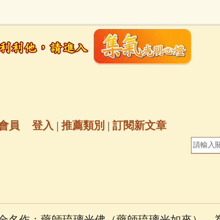
地藏經
(225)
臨終助念
(190)
文殊菩薩
(
7)
聖救度佛母(綠度母)
(144)
動物念佛往
放生護生
(133)
戒除邪淫
(129)
佛陀十
普陀山南海觀世音菩薩
(84)
會員
登入
|
推薦類別
|
訂閱新文章
密全身舍利寶篋印陀羅尼經
(81)
六字大明咒
(
69)
生活禪
(68)
大梵天王（四面佛）感應
三參
(57)
觀世音菩薩普門品
(54)
蓮花生大
全名作：藥師琉璃光佛（藥師琉璃光如來），