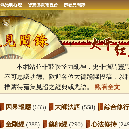
集氣光明心燈
智慧佛教電視台
佛教見聞錄
本網站並非鼓吹怪力亂神，更非強調靈異
不可思議功德。歡迎各位大德踴躍投稿，以
推薦待蒐集見證之經典或咒語。
觀看全文
因果報應
(633)
大師法語
(558)
綜合修
金剛經
(388)
藥師經
(290)
心法修持
(24