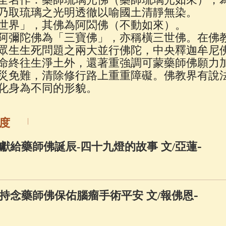
佛說療痔(腫瘤)病經
(27)
助念機 App
(3)
乃取琉璃之光明透徹以喻國土清靜無染。
世界」，其佛為阿閦佛（不動如來）。
阿彌陀佛為「三寶佛」，亦稱橫三世佛。在佛
眾生生死問題之兩大並行佛陀，中央釋迦牟尼
命終往生淨土外，還著重強調可蒙藥師佛願力
災免難，清除修行路上重重障礙。佛教界有說
化身為不同的形貌。
度
-
獻給藥師佛誕辰-四十九燈的故事 文/亞蓮
-
持念藥師佛保佑腦瘤手術平安 文/報佛恩