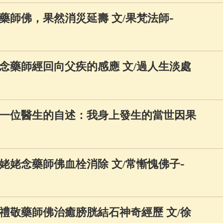
-
藥師佛，果然消災延壽 文/果梵法師
念藥師經回向父疾的感應 文/過人生淡處
一位醫生的自述：我身上發生的當世因果
-
姥姥念藥師佛血栓消除 文/常慚愧佛子
禮敬藥師佛治癒膀胱結石神奇經歷 文/徐