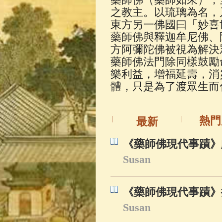
佛典故事
(37)
之教主。以琉璃為名，
東方另一佛國曰「妙喜
藥師佛與釋迦牟尼佛、
方阿彌陀佛被視為解決
藥師佛法門除同樣鼓勵
樂利益，增福延壽，消
體，只是為了渡眾生而
熱門
最新
《藥師佛現代事蹟》
Susan
《藥師佛現代事蹟》
Susan