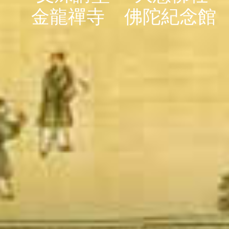
金龍禪寺
佛陀紀念館