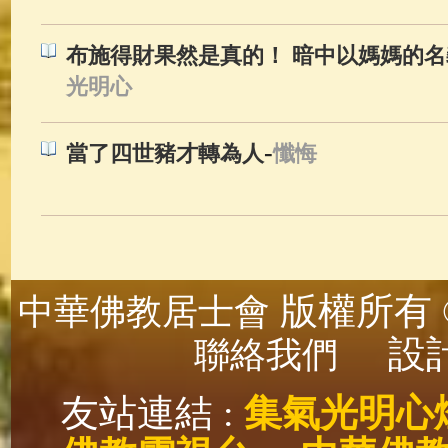
布施得財果然是真的！ 暗中以媽媽的
光明心
-
當了四世豬才轉為人
懺悔
版權所有 ©
中華佛教居士會
設計
聯絡我們
友站連結 :
集氣光明心