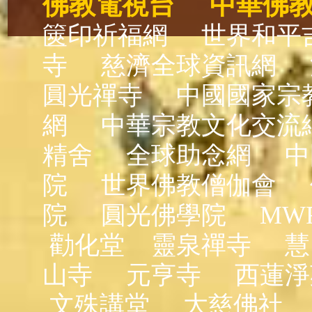
佛教電視台
中華佛
篋印祈福網
世界和平
寺
慈濟全球資訊網
圓光禪寺
中國國家宗
網
中華宗教文化交流
精舍
全球助念網
中
院
世界佛教僧伽會
院
圓光佛學院
MW
勸化堂
靈泉禪寺
慧
山寺
元亨寺
西蓮淨
文殊講堂
大慈佛社