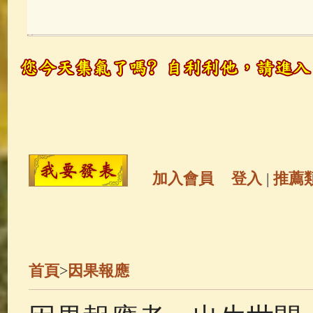
玉曆寶鈔
(236)
地藏經
(225)
觀世音菩薩
(146)
聖救度佛母(綠
高僧故事
(142)
放生護生
(133)
金山活佛
(109)
普陀山南海觀世
加入會員
登入
|
推薦
一切如來心秘密全身舍利寶篋印
生活禪
(70)
釋迦牟尼佛傳
(69)
首頁
>
因果報應
善財童子五十三參
(57)
觀世音