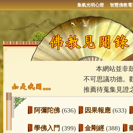
集氣光明心燈
智慧佛教電
本網站並非鼓吹
不可思議功德。
推薦待蒐集見證
阿彌陀佛
(636)
因果報應
(633)
學佛入門
(399)
金剛經
(388)