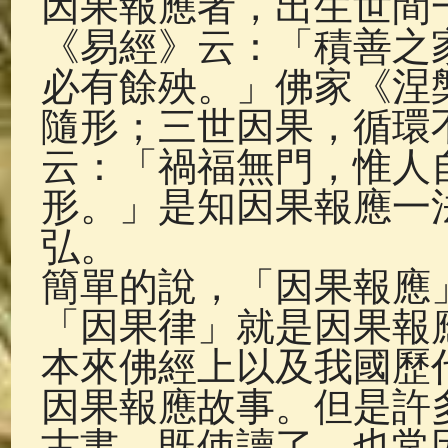
因果報應者，出生世間
佛典故事
(37)
佛說療痔(腫瘤)
《易經》云：「積善之
必有餘殃。」佛家《涅
隨形；三世因果，循環
云：「禍福無門，惟人
形。」是知因果報應一
弘。
簡單的說，「因果報應
「因果律」就是因果報
本來佛經上以及我國歷
因果報應故事。但是許
古書，既使讀了，也常