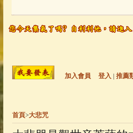
玉曆寶鈔
(236)
地藏經
(225)
觀世音菩薩
(147)
聖救度佛母(綠
高僧故事
(142)
放生護生
(133)
金山活佛
(109)
普陀山南海觀世
加入會員
登入
|
推薦
一切如來心秘密全身舍利寶篋印
生活禪
(70)
釋迦牟尼佛傳
(69)
首頁
>
大悲咒
善財童子五十三參
(57)
觀世音