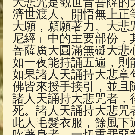
大悲咒是觀世音菩薩的
佛典故事
(37)
佛說療痔(腫瘤)
濟世渡人、開悟無上正
大願，願願著力。大悲
尼經」中的主要部份，
菩薩廣大圓滿無礙大悲
如一夜能持誦五遍，則
如果諸人天誦持大悲章
佛皆來授手接引，並且
諸人天誦持大悲咒者，
死。諸人天誦持大悲咒
此人毛髮衣服，餘風下
吹著身者，一切重罪惡