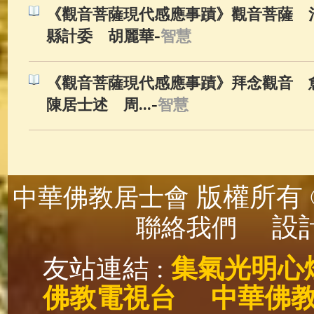
《觀音菩薩現代感應事蹟》觀音菩薩 治
-
縣計委 胡麗華
智慧
《觀音菩薩現代感應事蹟》拜念觀音 愈
-
陳居士述 周...
智慧
版權所有 ©
中華佛教居士會
設計
聯絡我們
友站連結 :
集氣光明心
佛教電視台
中華佛