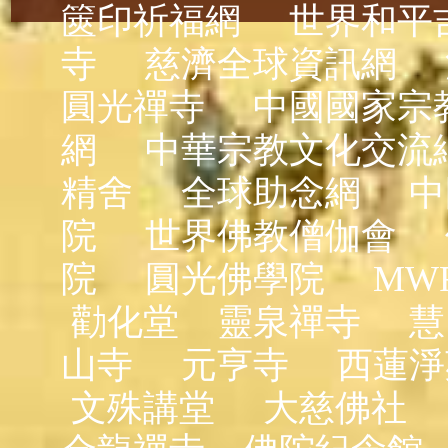
篋印祈福網
世界和平
寺
慈濟全球資訊網
圓光禪寺
中國國家宗
網
中華宗教文化交流
精舍
全球助念網
中
院
世界佛教僧伽會
院
圓光佛學院
MW
勸化堂
靈泉禪寺
慧
山寺
元亨寺
西蓮淨
文殊講堂
大慈佛社