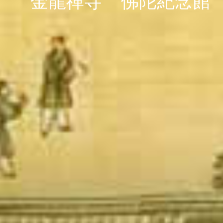
金龍禪寺
佛陀紀念館