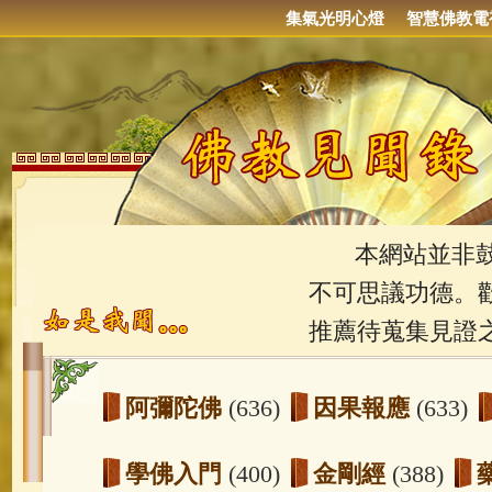
集氣光明心燈
智慧佛教電
本網站並非鼓吹
不可思議功德。
推薦待蒐集見證
阿彌陀佛
(636)
因果報應
(633)
學佛入門
(400)
金剛經
(388)