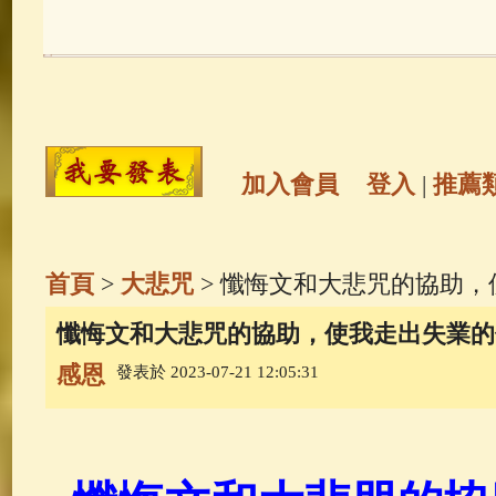
玉曆寶鈔
(236)
地藏經
(225)
觀世音菩薩
(146)
聖救度佛母(綠
高僧故事
(142)
放生護生
(133)
加入會員
登入
|
推薦
金山活佛
(109)
普陀山南海觀世
首頁
>
大悲咒
> 懺悔文和大悲咒的協助
一切如來心秘密全身舍利寶篋印
懺悔文和大悲咒的協助，使我走出失業的
感恩
發表於 2023-07-21 12:05:31
生活禪
(70)
釋迦牟尼佛傳
(69)
善財童子五十三參
(57)
觀世音