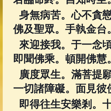
身無病苦。心不貪
佛及聖眾。手執金台
來迎接我。于一念
即聞佛乘。頓開佛慧
廣度眾生。滿菩提
一切諸障礙。面見彼
即得往生安樂剎。