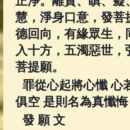
正淨。離貪、瞋、癡
慧，淨身口意，發菩
德回向，有緣眾生，
入十方，五濁惡世，
菩提願。
罪從心起將心懺 心
俱空 是則名為真懺悔
發 願 文