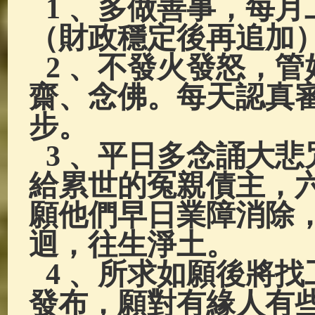
1 、
多做善事，每月工
（財政穩定後再追加
2 、
不發火發怒，管
齋、念佛。每天認真
步。
3 、
平日多念誦大悲咒
給累世的冤親債主，
願他們早日業障消除
迴，往生淨土。
4 、
所求如願後將找
發布，願對有緣人有