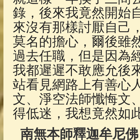
錄，後來我竟然開始
來沒有那樣討厭自己
莫名的擔心，爾後雖
過去任職，但是因為
我都遲遲不敢應允後
站看見網路上有善心
文、淨空法師懺悔文
得低迷，我想竟然如
南無本師釋迦牟尼佛