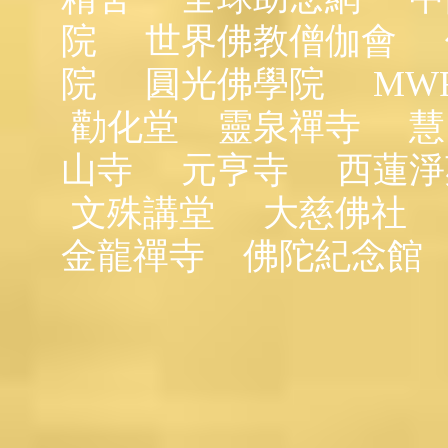
院
世界佛教僧伽會
院
圓光佛學院
MW
勸化堂
靈泉禪寺
慧
山寺
元亨寺
西蓮淨
文殊講堂
大慈佛社
金龍禪寺
佛陀紀念館