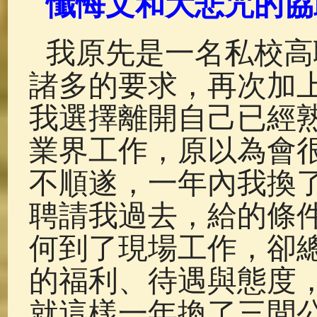
懺悔文和大悲咒的協
佛典故事
(38)
佛說療痔(腫瘤)
我原先是一名私校高
諸多的要求，再次加
我選擇離開自己已經
業界工作，原以為會
不順遂，一年內我換
聘請我過去，給的條
何到了現場工作，卻
的福利、待遇與態度
就這樣一年換了三間