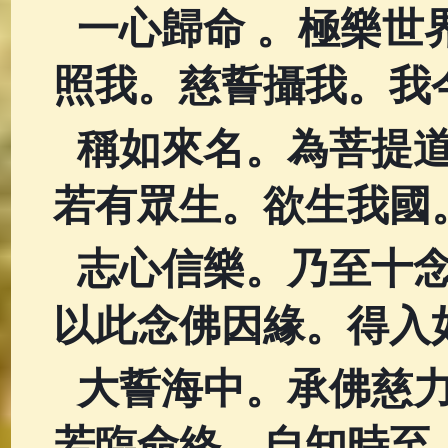
一心歸命 。極樂世
照我。慈誓攝我。我
稱如來名。為菩提
若有眾生。欲生我國
志心信樂。乃至十
以此念佛因緣。得入
大誓海中。承佛慈
若臨命終。自知時至