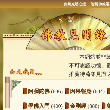
集氣光明心燈
智慧佛教電
本網站並非鼓吹
不可思議功德。
推薦待蒐集見證
阿彌陀佛
(636)
因果報應
(634)
學佛入門
(400)
金剛經
(388)