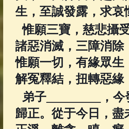
生，至誠發露，求哀
惟願三寶，慈悲攝
諸惡消滅，三障消除
惟願一切，有緣眾生
解冤釋結，扭轉惡緣
弟子________
歸正。從于今日，盡