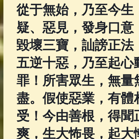
從于無始，乃至今生
疑、惡見，發身口意
毀壞三寶，訕謗正法
五逆十惡，乃至起心
罪！所害眾生，無量
盡。假使惡業，有體
受！今由善根，得聞
爽，生大怖畏，起大