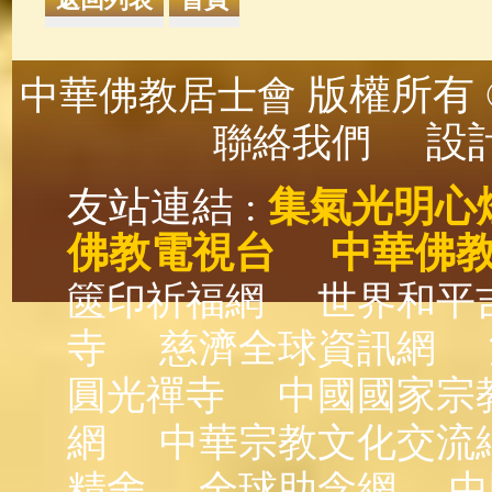
版權所有 ©
中華佛教居士會
設計
聯絡我們
友站連結 :
集氣光明心
佛教電視台
中華佛
篋印祈福網
世界和平
寺
慈濟全球資訊網
圓光禪寺
中國國家宗
網
中華宗教文化交流
精舍
全球助念網
中