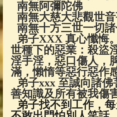
南無阿彌陀佛
南無大慈大悲觀世音
南無十方三世一切諸
弟子XXX 真心懺
世種下的惡業：殺盜
淫手淫，惡口傷人，
滿，懶惰等惡行惡作
弟子xxx 至誠向諸
善知識及所有被我傷
弟子找不到工作，每
不敢出門怕別人笑話