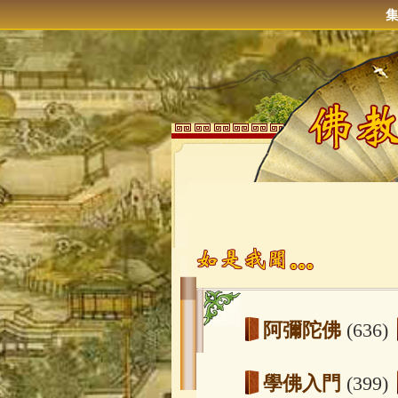
阿彌陀佛
(636)
學佛入門
(399)