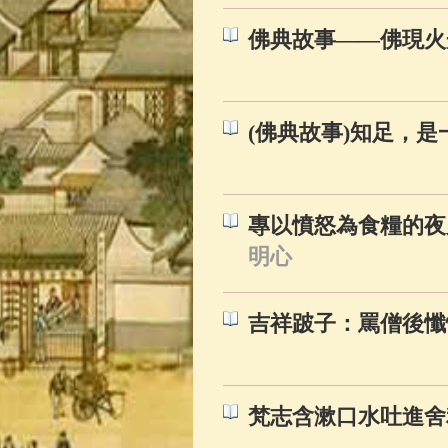
佛典故事——佛現火
(佛典故事)知足，
專以憤怒為食糧的夜
明心
吉祥跛子：罵僧後懺
梵志含漱口水吐進舍