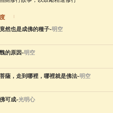
佛說療痔(腫瘤)病經
(27)
心經
(9)
助念機 
度
-
竟然也是成佛的種子
明空
-
醜的原因
明空
-
菩薩，走到哪裡，哪裡就是佛法
明空
-
佛可成
光明心