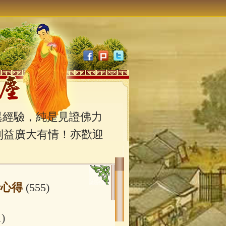
經驗，純是見證佛力
利益廣大有情！亦歡迎
行心得
(555)
1)