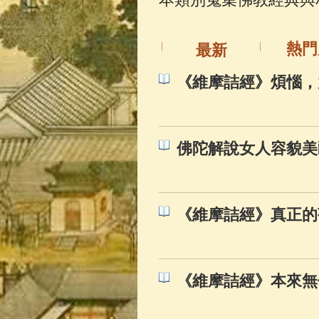
佛典故事
(37)
熱門
最新
《維摩詰經》煩惱，
佛陀解說女人容貌美
《維摩詰經》真正的
《維摩詰經》本來無