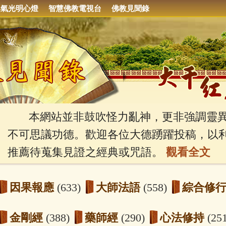
集氣光明心燈
智慧佛教電視台
佛教見聞錄
本網站並非鼓吹怪力亂神，更非強調靈異
不可思議功德。歡迎各位大德踴躍投稿，以
推薦待蒐集見證之經典或咒語。
觀看全文
因果報應
(633)
大師法語
(558)
綜合修
金剛經
(388)
藥師經
(290)
心法修持
(25