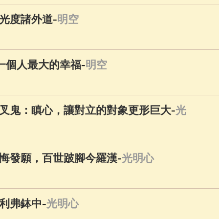
-
光度諸外道
明空
-
是一個人最大的幸福
明空
-
叉鬼：瞋心，讓對立的對象更形巨大
光
-
悔發願，百世跛腳今羅漢
光明心
-
利弗鉢中
光明心