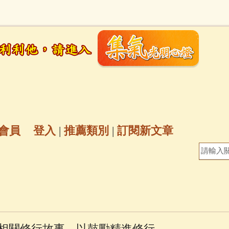
地藏經
(225)
臨終助念
(190)
文殊菩薩
(
6)
聖救度佛母(綠度母)
(144)
動物念佛往
放生護生
(133)
戒除邪淫
(129)
佛陀十
普陀山南海觀世音菩薩
(84)
會員
登入
|
推薦類別
|
訂閱新文章
密全身舍利寶篋印陀羅尼經
(81)
六字大明咒
(
釋迦牟尼佛傳
(69)
大梵天王（四面佛）感應
三參
(57)
觀世音菩薩普門品
(54)
蓮花生大
相關修行故事，以鼓勵精進修行