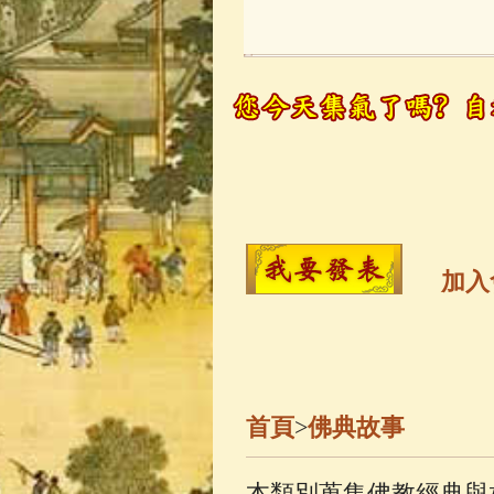
玉曆寶鈔
(236)
觀世音菩薩
(14
高僧故事
(142)
金山活佛
(109)
加入
一切如來心秘
生活禪
(70)
首頁
>
佛典故事
善財童子五十
本類別蒐集佛教經典與