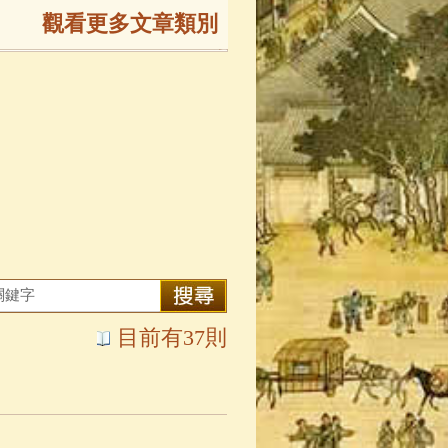
觀看更多文章類別
165)
生
(143)
大弟子傳
(127)
81)
大悲咒
(72)
目前有37則
錄
(61)
士
(47)