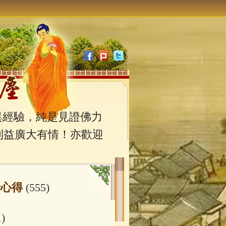
經驗，純是見證佛力
利益廣大有情！亦歡迎
行心得
(555)
1)