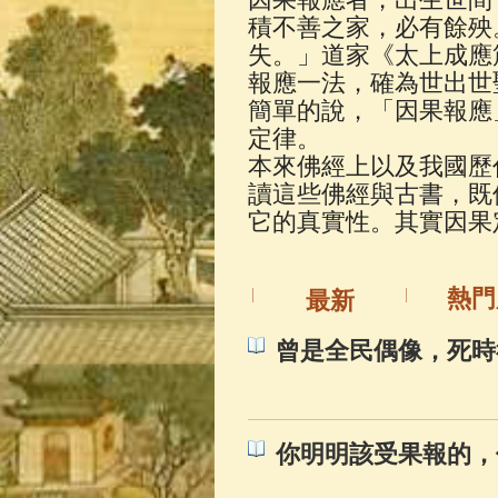
佛典故事
(37)
積不善之家，必有餘殃
失。」道家《太上成應
報應一法，確為世出世
簡單的說，「因果報應
定律。
本來佛經上以及我國歷
讀這些佛經與古書，既
它的真實性。其實因果
熱門
最新
曾是全民偶像，死時
你明明該受果報的，