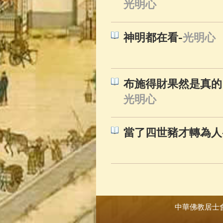
光明心
-
神明都在看
光明心
布施得財果然是真的
光明心
當了四世豬才轉為人
中華佛教居士