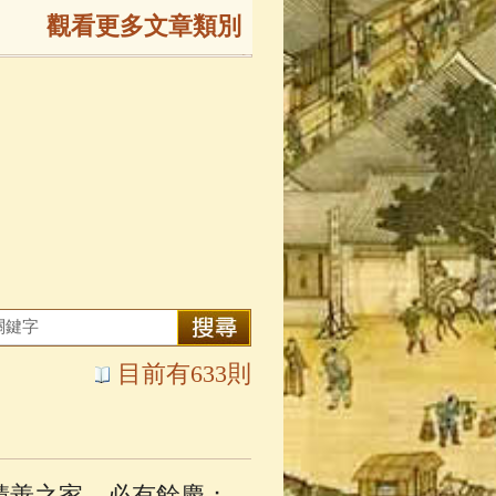
觀看更多文章類別
165)
生
(143)
大弟子傳
(127)
81)
大悲咒
(72)
目前有633則
錄
(61)
士
(47)
積善之家，必有餘慶；