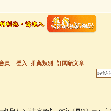
地藏經
(225)
臨終助念
(190)
文殊菩薩
(
6)
聖救度佛母(綠度母)
(144)
動物念佛往
放生護生
(133)
戒除邪淫
(129)
佛陀十
普陀山南海觀世音菩薩
(84)
會員
登入
|
推薦類別
|
訂閱新文章
密全身舍利寶篋印陀羅尼經
(81)
六字大明咒
(
釋迦牟尼佛傳
(69)
大梵天王（四面佛）感應
三參
(57)
觀世音菩薩普門品
(54)
蓮花生大
一切聖人之所共宣者也。儒家《易經》云：「