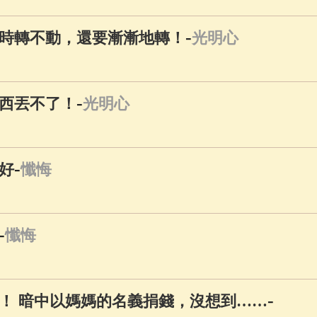
-
時轉不動，還要漸漸地轉！
光明心
-
西丟不了！
光明心
-
好
懺悔
-
懺悔
-
！ 暗中以媽媽的名義捐錢，沒想到……