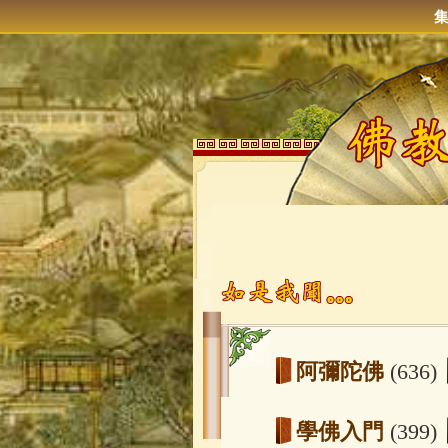
阿彌陀佛
(636)
學佛入門
(399)