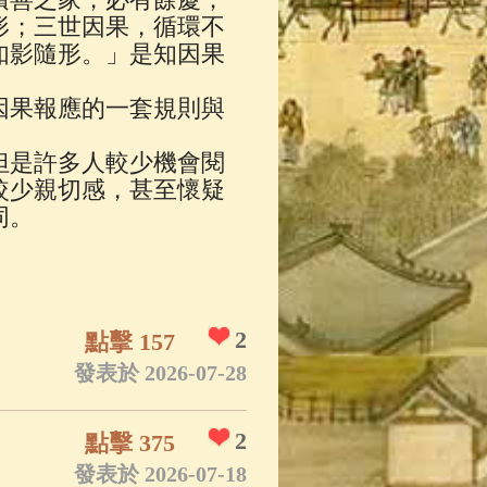
App
(3)
形；三世因果，循環不
如影隨形。」是知因果
因果報應的一套規則與
但是許多人較少機會閱
較少親切感，甚至懷疑
同。
2
點擊 157
發表於 2026-07-28
2
點擊 375
發表於 2026-07-18