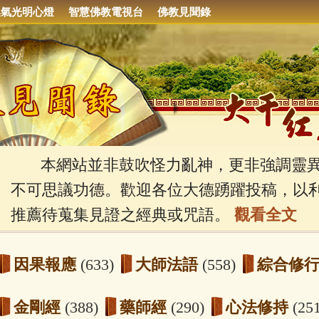
集氣光明心燈
智慧佛教電視台
佛教見聞錄
本網站並非鼓吹怪力亂神，更非強調靈異
不可思議功德。歡迎各位大德踴躍投稿，以
推薦待蒐集見證之經典或咒語。
觀看全文
因果報應
(633)
大師法語
(558)
綜合修
金剛經
(388)
藥師經
(290)
心法修持
(25