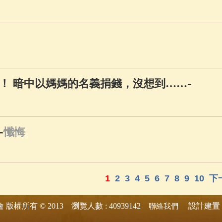
-
！ 暗中以媽媽的名義捐錢，沒想到……
-
懺悔
1
2
3
4
5
6
7
8
9
10
下
版權所有 © 2013 瀏覽人數 : 40939142
設計建置 
會
聯絡我們