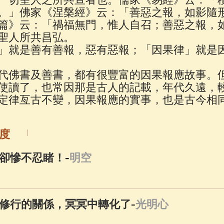
佛說療痔(腫瘤)病經
(27)
心經
(9)
助念機 
。」佛家《涅槃經》云：「善惡之報，如影隨
篇》云：「禍福無門，惟人自召；善惡之報，
聖人所共昌弘。
」就是善有善報，惡有惡報；「因果律」就是
代佛書及善書，都有很豐富的因果報應故事。
使讀了，也常因那是古人的記載，年代久遠，
定律亙古不變，因果報應的實事，也是古今相
度
-
卻慘不忍睹！
明空
-
修行的關係，冥冥中轉化了
光明心