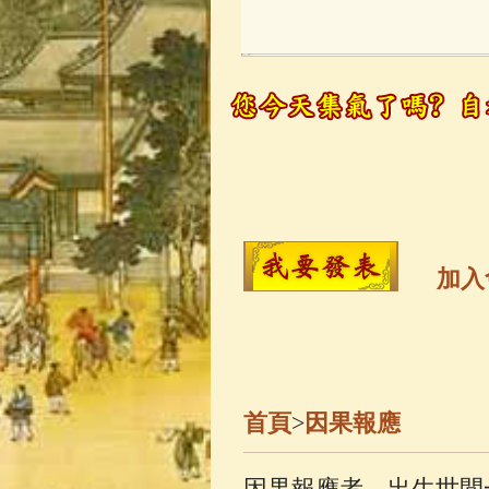
玉曆寶鈔
(236)
觀世音菩薩
(14
高僧故事
(142)
金山活佛
(109)
加入
一切如來心秘
生活禪
(70)
首頁
>
因果報應
善財童子五十
因果報應者，出生世間