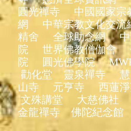
圓光禪寺
中國國家宗
網
中華宗教文化交流
精舍
全球助念網
中
院
世界佛教僧伽會
院
圓光佛學院
MW
勸化堂
靈泉禪寺
慧
山寺
元亨寺
西蓮淨
文殊講堂
大慈佛社
金龍禪寺
佛陀紀念館