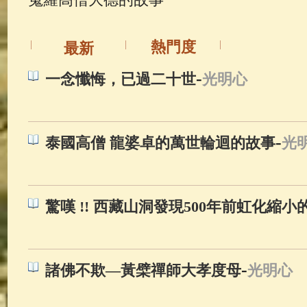
佛典故事
(38)
佛說療痔(腫瘤)
熱門度
最新
-
一念懺悔，已過二十世
光明心
-
泰國高僧 龍婆卓的萬世輪迴的故事
光
驚嘆 !! 西藏山洞發現500年前虹化縮小的
-
諸佛不欺—黃檗禪師大孝度母
光明心