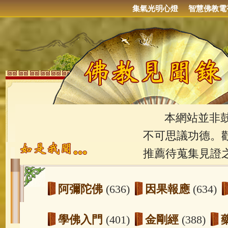
集氣光明心燈
智慧佛教電
本網站並非鼓吹
不可思議功德。
推薦待蒐集見證
阿彌陀佛
(636)
因果報應
(634)
學佛入門
(401)
金剛經
(388)