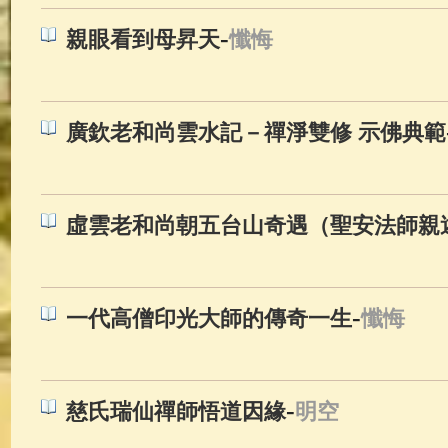
-
親眼看到母昇天
懺悔
廣欽老和尚雲水記－禪淨雙修 示佛典範
虛雲老和尚朝五台山奇遇（聖安法師親
-
一代高僧印光大師的傳奇一生
懺悔
-
慈氏瑞仙禪師悟道因緣
明空