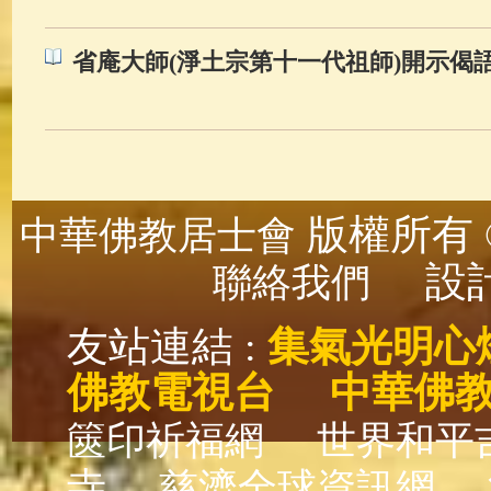
省庵大師(淨土宗第十一代祖師)開示偈
版權所有 ©
中華佛教居士會
設計
聯絡我們
友站連結 :
集氣光明心
佛教電視台
中華佛
篋印祈福網
世界和平
寺
慈濟全球資訊網