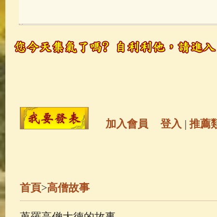
玉曆寶鈔
(236)
地藏經
(225)
觀世音菩薩
(146)
聖救度佛母(綠
高僧故事
(142)
放生護生
(133)
金山活佛
(109)
普陀山南海觀世
加入會員
登入
|
推薦
一切如來心秘密全身舍利寶篋印
生活禪
(70)
釋迦牟尼佛傳
(69)
首頁
>
高僧故事
善財童子五十三參
(57)
觀世音
蒐羅高僧大德的故事