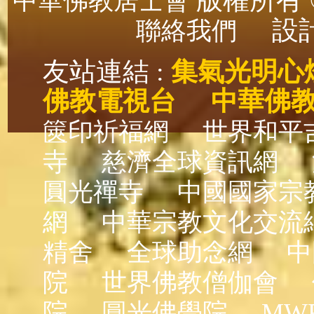
版權所有 ©
中華佛教居士會
設計
聯絡我們
友站連結 :
集氣光明心
佛教電視台
中華佛
篋印祈福網
世界和平
寺
慈濟全球資訊網
圓光禪寺
中國國家宗
網
中華宗教文化交流
精舍
全球助念網
中
院
世界佛教僧伽會
院
圓光佛學院
MW