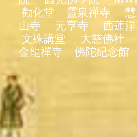
勸化堂
靈泉禪寺
慧
山寺
元亨寺
西蓮淨
文殊講堂
大慈佛社
金龍禪寺
佛陀紀念館