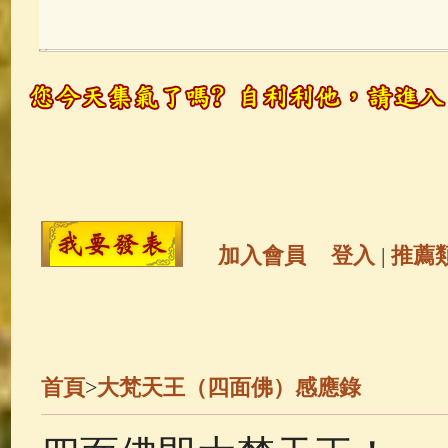
玉曆寶鈔
(236)
地藏經
(225)
觀世音菩薩
(147)
聖救度佛母(綠
高僧故事
(141)
放生護生
(133)
金山活佛
(109)
普陀山南海觀世
加入會員
登入
|
推薦
一切如來心秘密全身舍利寶篋印
釋迦牟尼佛傳
(69)
生活禪
(68)
首頁
>
大梵天王（四面佛）感應錄
善財童子五十三參
(57)
觀世音