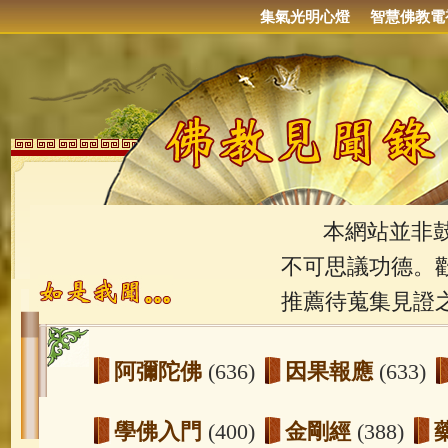
集氣光明心燈
智慧佛教電
本網站並非鼓吹
不可思議功德。
推薦待蒐集見證
阿彌陀佛
(636)
因果報應
(633)
學佛入門
(400)
金剛經
(388)