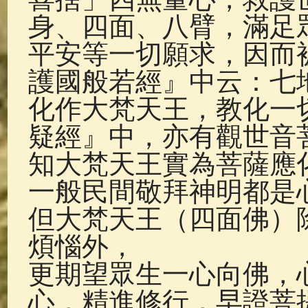
身、四面、八臂，滿足
平安等一切願求，因而
護國般若經』中云：七
化作大梵天王，教化一
疑經』中，亦有觀世音
知大梵天王實為菩薩應
一般民間敬拜神明都是
但大梵天王（四面佛）
煩惱外，
更期望眾生一心向佛，
心，精進修行，早證菩