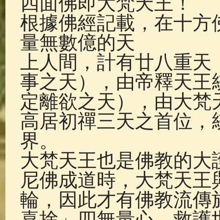
四面佛即大梵天王！
佛典故事
(37)
佛說療痔(腫瘤)
根據佛經記載，在十方
量無數億的天
上人間，計有廿八重天
事之天），由帝釋天王
定離欲之天），由大梵
高居初禪三天之首位，
界。
大梵天王也是佛教的大
尼佛成道時，大梵天王
輪，因此才有佛教流傳
喜捨」四無量心，救護