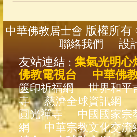
版權所有 ©
中華佛教居士會
設計
聯絡我們
友站連結 :
集氣光明心
佛教電視台
中華佛
篋印祈福網
世界和平
寺
慈濟全球資訊網
圓光禪寺
中國國家宗
網
中華宗教文化交流