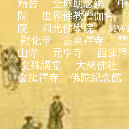
精舍
全球助念網
中
院
世界佛教僧伽會
院
圓光佛學院
MW
勸化堂
靈泉禪寺
慧
山寺
元亨寺
西蓮淨
文殊講堂
大慈佛社
金龍禪寺
佛陀紀念館