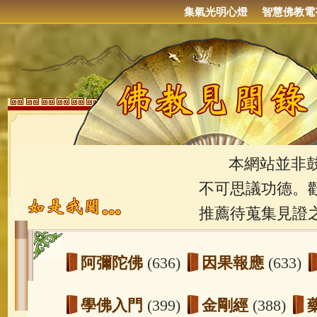
集氣光明心燈
智慧佛教電
本網站並非鼓吹
不可思議功德。
推薦待蒐集見證
阿彌陀佛
(636)
因果報應
(633)
學佛入門
(399)
金剛經
(388)