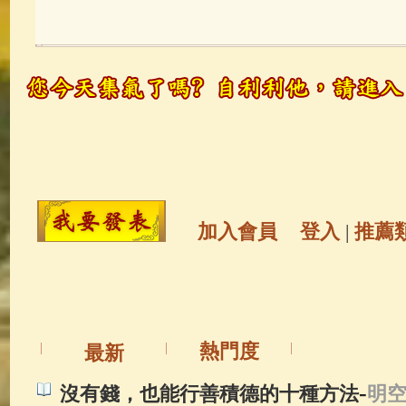
玉曆寶鈔
(236)
地藏經
(225)
觀世音菩薩
(146)
聖救度佛母(綠
高僧故事
(142)
放生護生
(133)
金山活佛
(109)
普陀山南海觀世
加入會員
登入
|
推薦
一切如來心秘密全身舍利寶篋印
生活禪
(70)
釋迦牟尼佛傳
(69)
熱門度
最新
善財童子五十三參
(57)
觀世音
-
沒有錢，也能行善積德的十種方法
明