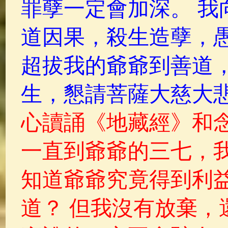
罪孽一定會加深。 我
道因果，殺生造孽，
超拔我的爺爺到善道
生，懇請菩薩大慈大
心讀誦《地藏經》和念
一直到爺爺的三七，
知道爺爺究竟得到利益
道？ 但我沒有放棄，