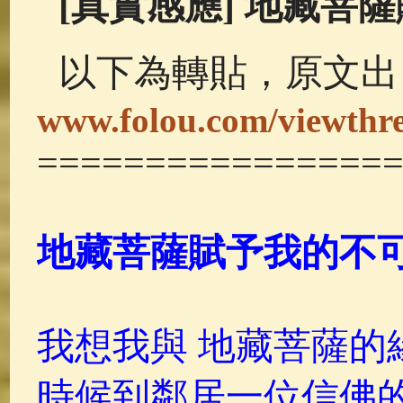
[真實感應] 地藏菩
佛典故事
(36)
佛說療痔(腫瘤)
以下為轉貼，原文出
www.folou.com/viewthr
================
地藏菩薩賦予我的不
我想我與 地藏菩薩的
時候到鄰居一位信佛