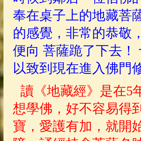
奉在桌子上的地藏菩
的感覺，非常的恭敬
便向 菩薩跪了下去！
以致到現在進入佛門
讀《地藏經》是在5
想學佛，好不容易得
寶，愛護有加，就開