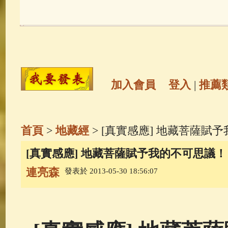
玉曆寶鈔
(236)
地藏經
(225)
觀世音菩薩
(147)
聖救度佛母(綠
高僧故事
(141)
放生護生
(133)
加入會員
登入
|
推薦
金山活佛
(109)
普陀山南海觀世
首頁
>
地藏經
> [真實感應] 地藏菩薩賦
一切如來心秘密全身舍利寶篋印
[真實感應] 地藏菩薩賦予我的不可思議！
連亮森
發表於 2013-05-30 18:56:07
釋迦牟尼佛傳
(69)
生活禪
(67)
善財童子五十三參
(57)
觀世音