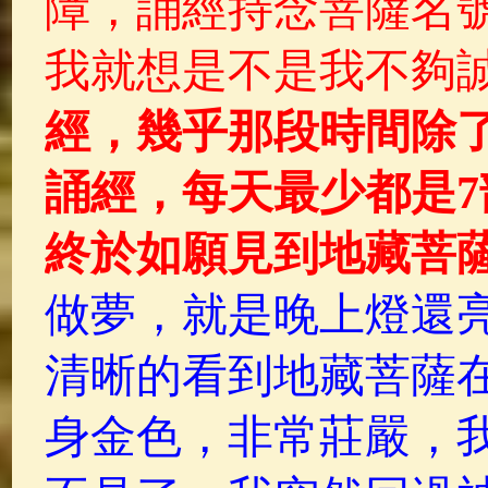
障，誦經持念菩薩名
我就想是不是我不夠
經，幾乎那段時間除
誦經，每天最少都是
終於如願見到地藏菩
做夢，就是晚上燈還
清晰的看到地藏菩薩
身金色，非常莊嚴，