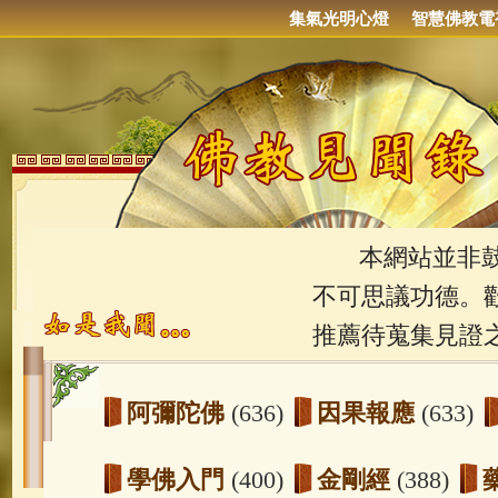
集氣光明心燈
智慧佛教電
本網站並非鼓吹
不可思議功德。
推薦待蒐集見證
阿彌陀佛
(636)
因果報應
(633)
學佛入門
(400)
金剛經
(388)