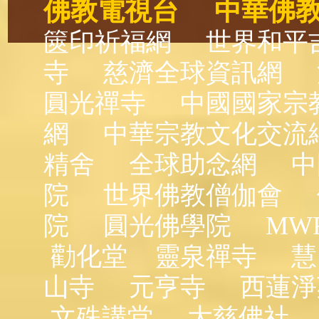
佛教電視台
中華佛
篋印祈福網
世界和平
寺
慈濟全球資訊網
圓光禪寺
中國國家宗
網
中華宗教文化交流
精舍
全球助念網
中
院
世界佛教僧伽會
院
圓光佛學院
MW
勸化堂
靈泉禪寺
慧
山寺
元亨寺
西蓮淨
文殊講堂
大慈佛社