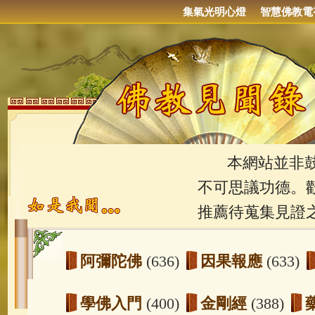
集氣光明心燈
智慧佛教電
本網站並非鼓吹
不可思議功德。
推薦待蒐集見證
阿彌陀佛
(636)
因果報應
(633)
學佛入門
(400)
金剛經
(388)