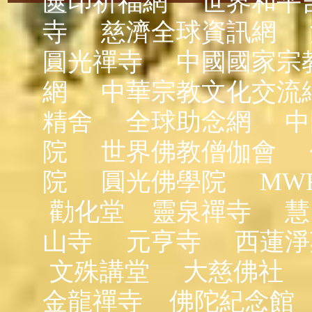
篋印祈福網
世界和平
寺
慈濟全球資訊網
圓光禪寺
中國國家宗
網
中華宗教文化交流
精舍
全球助念網
中
院
世界佛教僧伽會
院
圓光佛學院
MW
勸化堂
靈泉禪寺
慧
山寺
元亨寺
西蓮淨
文殊講堂
大慈佛社
金龍禪寺
佛陀紀念館