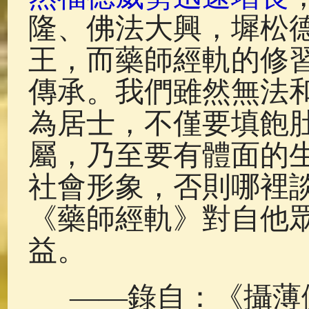
隆、佛法大興，墀松
王，而藥師經軌的修
傳承。我們雖然無法
為居士，不僅要填飽
屬，乃至要有體面的
社會形象，否則哪裡
《藥師經軌》對自他
益。
——錄自：《攝薄