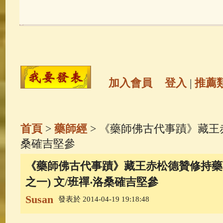
玉曆寶鈔
(236)
地藏經
(225)
觀世音菩薩
(147)
聖救度佛母(綠
高僧故事
(141)
放生護生
(133)
加入會員
登入
|
推薦
金山活佛
(109)
普陀山南海觀世
首頁
>
藥師經
> 《藥師佛古代事蹟》藏王赤
一切如來心秘密全身舍利寶篋印
桑確吉堅參
《藥師佛古代事蹟》藏王赤松德贊修持藥
釋迦牟尼佛傳
(69)
生活禪
(68)
之一) 文/班禪‧洛桑確吉堅參
Susan
善財童子五十三參
(57)
觀世音
發表於 2014-04-19 19:18:48