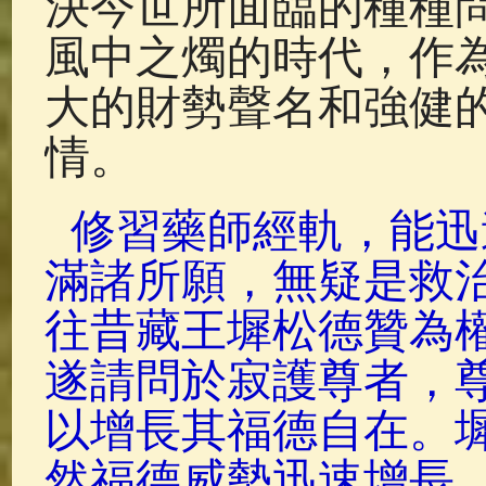
決今世所面臨的種種
風中之燭的時代，作
大的財勢聲名和強健
情。
修習藥師經軌，能迅
滿諸所願，無疑是救
往昔藏王墀松德贊為
遂請問於寂護尊者，
以增長其福德自在。
然福德威勢迅速增長