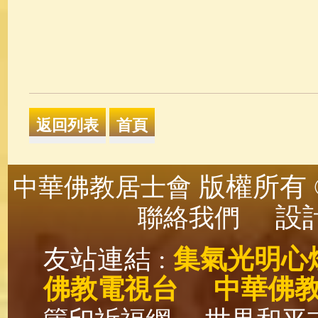
版權所有 ©
中華佛教居士會
設計
聯絡我們
友站連結 :
集氣光明心
佛教電視台
中華佛