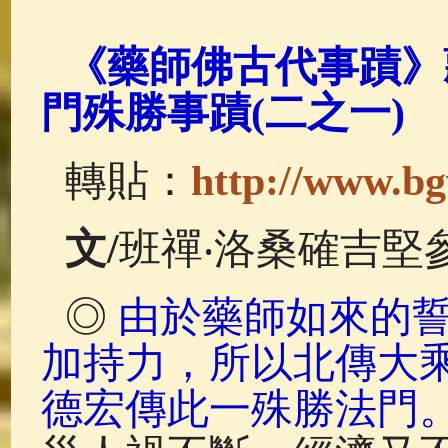
佛典故事
(37)
佛說療痔(腫瘤)
《藥師佛古代事蹟》
門殊勝事蹟(二之一)
轉貼：
http://www.bg
文
/
班禪‧洛桑確吉堅
◎
由於藥師如來的
加持力，所以北傳大
德宏傳此一殊勝法門