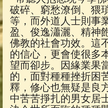
破碎、窮愁潦倒、猥
等，而外道人士則事
盈、俊逸瀟灑、精神
佛教的社會功效。這
的信心，更會使很多
望而卻步。因緣業果
的，面對種種挫折困
釋，修心也無疑是良
中苦苦掙扎的男女居