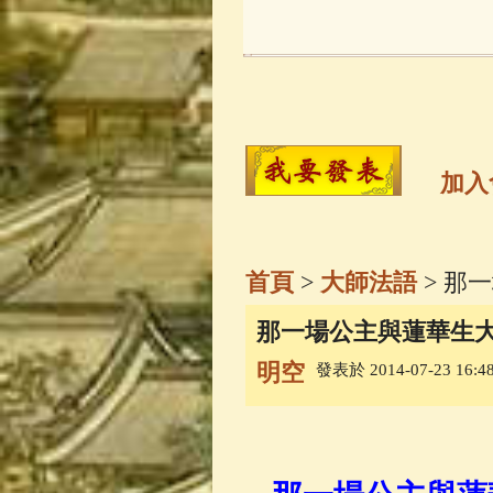
玉曆寶鈔
(236)
觀世音菩薩
(14
高僧故事
(142)
加入
金山活佛
(109)
首頁
>
大師法語
> 那
一切如來心秘
那一場公主與蓮華生
明空
發表於 2014-07-23 16:48
釋迦牟尼佛傳
(
善財童子五十