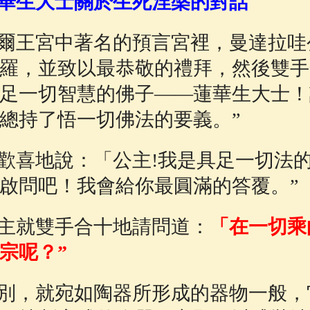
華生大士關於生死涅槃的對話
佛說療痔(腫瘤)病經
(27)
心經
(3)
助念機 
爾王宮中著名的預言宮裡，曼達拉哇
羅，並致以最恭敬的禮拜，然後雙手
足一切智慧的佛子——蓮華生大士！
總持了悟一切佛法的要義。”
歡喜地說：「公主!我是具足一切法
啟問吧！我會給你最圓滿的答覆。”
主就雙手合十地請問道：
「在一切乘
宗呢？”
別，就宛如陶器所形成的器物一般，