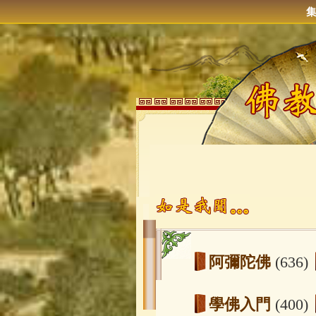
阿彌陀佛
(636)
學佛入門
(400)