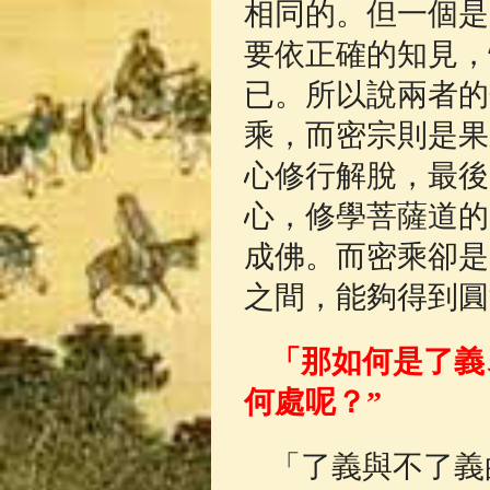
相同的。但一個是
要依正確的知見，
已。所以說兩者的
乘，而密宗則是果
心修行解脫，最後
心，修學菩薩道的
成佛。而密乘卻是
之間，能夠得到圓
「那如何是了義
何處呢？”
「了義與不了義