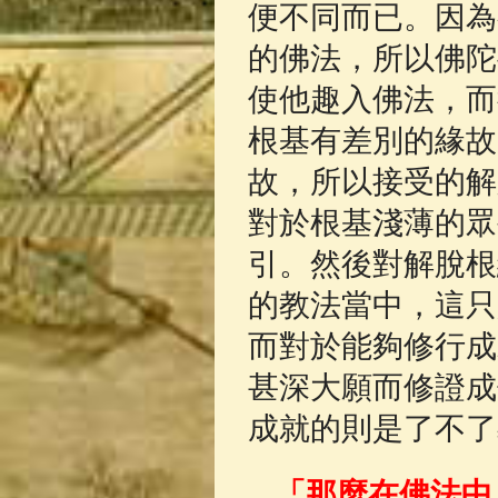
便不同而已。因為
的佛法，所以佛陀
使他趣入佛法，而
根基有差別的緣故
故，所以接受的解
對於根基淺薄的眾
引。然後對解脫根
的教法當中，這只
而對於能夠修行成
甚深大願而修證成
成就的則是了不了
「那麼在佛法中