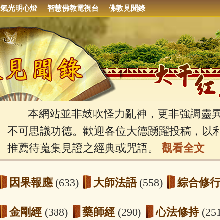
集氣光明心燈
智慧佛教電視台
佛教見聞錄
本網站並非鼓吹怪力亂神，更非強調靈異
不可思議功德。歡迎各位大德踴躍投稿，以
推薦待蒐集見證之經典或咒語。
觀看全文
因果報應
(633)
大師法語
(558)
綜合修
金剛經
(388)
藥師經
(290)
心法修持
(25