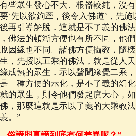
有些眾生發心不大、根器較鈍，沒有
要‘先以欲鉤牽，後令入佛道’，先施
後再引導解脫，這就是不了義的佛法
，佛法的頓漸方便也有所不同，他們
脫因緣也不同。諸佛方便攝教，隨機
生，先授以五乘的佛法，就是從人天
緣成熟的眾生，示以聲聞緣覺二乘，
是一種方便的示化，是不了義的幻化
就的眾生，則令他們發起廣大心，如
佛，那麼這就是示以了義的大乘教法
義。”
，俗諦與真諦到底有何差異呢？”