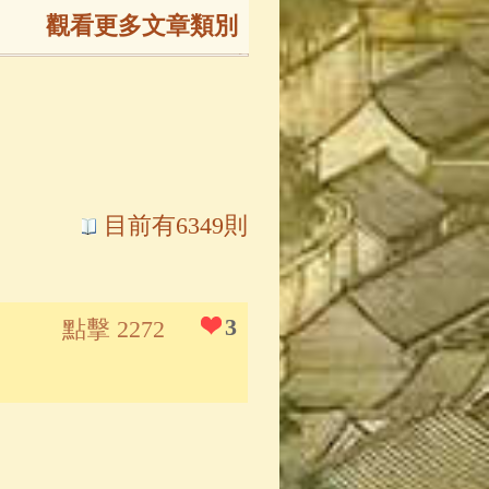
觀看更多文章類別
165)
生
(143)
大弟子傳
(127)
目前有6349則
81)
大悲咒
(72)
3
點擊 2272
錄
(61)
士
(47)