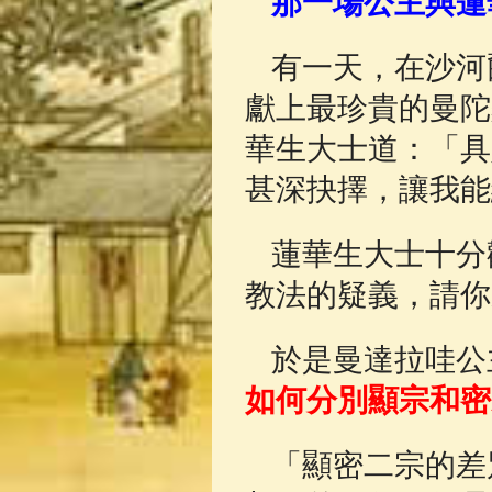
那一場公主與蓮
佛典故事
(37)
有一天，在沙河
獻上最珍貴的曼陀
華生大士道：「具
甚深抉擇，讓我能
蓮華生大士十分
教法的疑義，請你
於是曼達拉哇公
如何分別顯宗和密
「顯密二宗的差