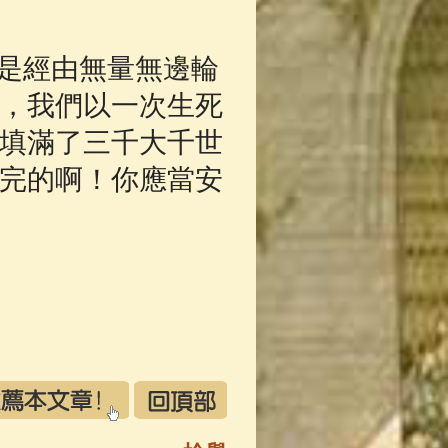
是經由無量無邊輪
，我們以一次生死
填滿了三千大千世
完的啊！你應當安