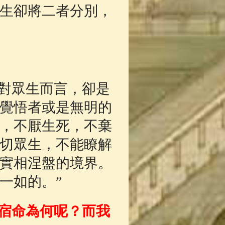
生卻將二者分別，
對眾生而言，卻是
覺悟者或是無明的
，不厭生死，不棄
切眾生，不能瞭解
實相涅盤的境界。
一如的。”
宿命為何呢？而我