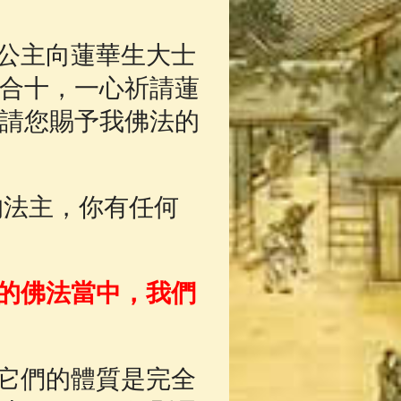
App
(3)
公主向蓮華生大士
合十，一心祈請蓮
請您賜予我佛法的
的法主，你有任何
的佛法當中，我們
它們的體質是完全