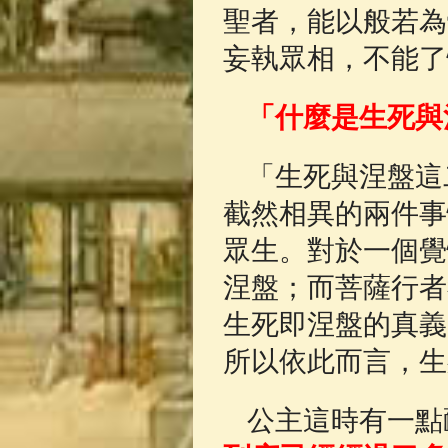
聖者，能以般若為
妄執眾相，不能了
「什麼是生死與
「生死與涅盤這
截然相異的兩件事
眾生。對於一個覺
涅盤；而菩薩行者
生死即涅盤的真義
所以依此而言，生
公主這時有一點