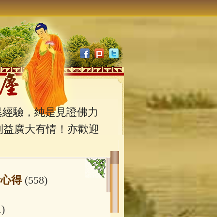
經驗，純是見證佛力
利益廣大有情！亦歡迎
行心得
(558)
1)