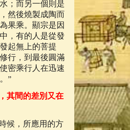
水；而另一個則是
，然後燒製成陶而
為果乘。顯宗是因
中，有的人是從發
發起無上的菩提
修行，到最後圓滿
使密乘行人在迅速
。”
，其間的差別又在
時候，所應用的方