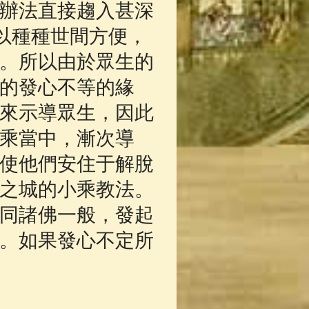
辦法直接趨入甚深
以種種世間方便，
。所以由於眾生的
的發心不等的緣
來示導眾生，因此
乘當中，漸次導
使他們安住于解脫
之城的小乘教法。
同諸佛一般，發起
。如果發心不定所