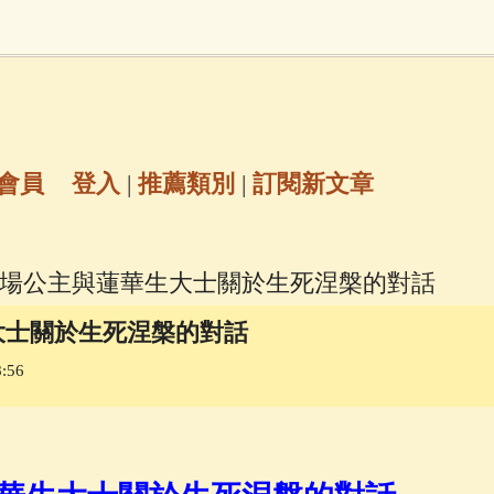
地藏經
(225)
臨終助念
(190)
文殊菩薩
(
7)
聖救度佛母(綠度母)
(144)
動物念佛往
放生護生
(133)
戒除邪淫
(129)
佛陀十
會員
登入
|
推薦類別
|
訂閱新文章
普陀山南海觀世音菩薩
(84)
一場公主與蓮華生大士關於生死涅槃的對話
密全身舍利寶篋印陀羅尼經
(81)
六字大明咒
(
大士關於生死涅槃的對話
:56
69)
生活禪
(69)
大梵天王（四面佛）感應
三參
(57)
觀世音菩薩普門品
(54)
蓮花生大