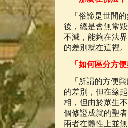
「俗諦是世間的
後，總是會無常毀
不滅，能夠在法界
的差別就在這裡。
「如何區分方便
「所謂的方便與
的差別，但在緣起
相，但由於眾生不
個修證成就的聖者
兩者在體性上並無