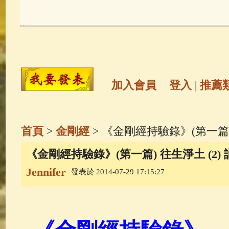
玉曆寶鈔
(236)
地藏經
(225)
觀世音菩薩
(147)
聖救度佛母(綠
高僧故事
(141)
放生護生
(133)
加入會員
登入
|
推薦
金山活佛
(109)
普陀山南海觀世
首頁
>
金剛經
> 《金剛經持驗錄》(第一篇)
一切如來心秘密全身舍利寶篋印
《金剛經持驗錄》(第一篇) 往生淨土 (2)
Jennifer
發表於 2014-07-29 17:15:27
釋迦牟尼佛傳
(69)
生活禪
(69)
善財童子五十三參
(57)
觀世音