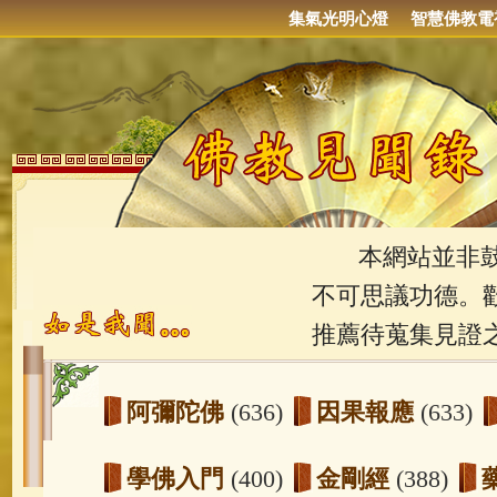
集氣光明心燈
智慧佛教電
本網站並非鼓吹
不可思議功德。
推薦待蒐集見證
阿彌陀佛
(636)
因果報應
(633)
學佛入門
(400)
金剛經
(388)