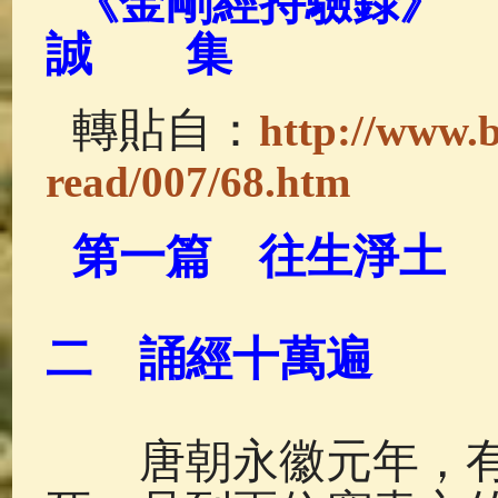
《金剛經持
佛典故事
(37)
佛說療痔(腫瘤)
誠 集
轉貼自：
http://www.b
read/007/68.htm
第一篇 往生淨土
二 誦經十萬遍
唐朝永徽元年，有