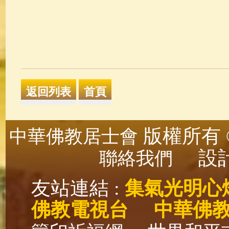
版權所有 ©
中華佛教居士會
設計
聯絡我們
友站連結 :
集氣光明心
佛教電視台
中華佛