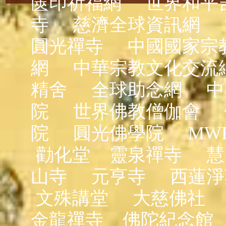
篋印祈福網
世界和平
寺
慈濟全球資訊網
圓光禪寺
中國國家宗
網
中華宗教文化交流
精舍
全球助念網
中
院
世界佛教僧伽會
院
圓光佛學院
MW
勸化堂
靈泉禪寺
慧
山寺
元亨寺
西蓮淨
文殊講堂
大慈佛社
金龍禪寺
佛陀紀念館