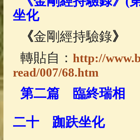
《金剛經持驗錄》(第二
佛典故事
(37)
佛說療痔(腫瘤)
坐化
《
金剛經持驗錄
》
轉貼自：
http://www.b
read/007/68.htm
第二篇 臨終瑞相
二十 跏趺坐化