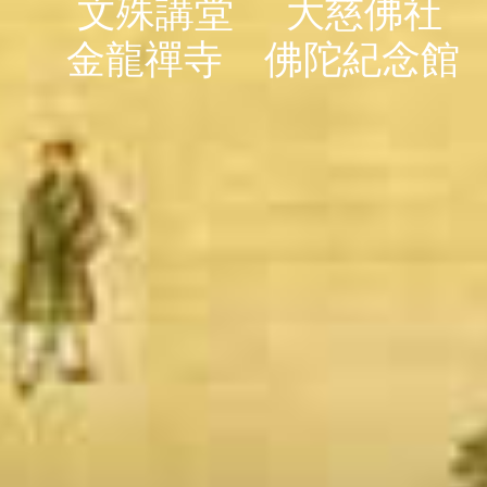
文殊講堂
大慈佛社
金龍禪寺
佛陀紀念館