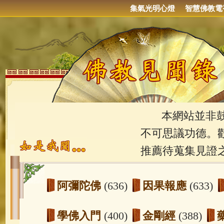
集氣光明心燈
智慧佛教電
本網站並非鼓吹
不可思議功德。
推薦待蒐集見證
阿彌陀佛
(636)
因果報應
(633)
學佛入門
(400)
金剛經
(388)