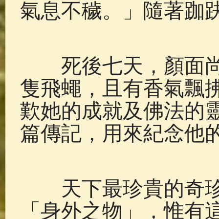
氣息不穢。」隨著跏
死後七天，顏面尚
隻飛蠅，且有香氣飄
歎她的成就及佛法的
篇傳記，用來紀念他
天下最珍貴的奇珍
「身外之物」，惟有