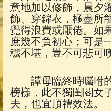
意地加以修飾，晨夕
飾、穿錦衣，極盡所
覺得浪費或厭倦。如
庶幾不負初心；可是
穢不堪，豈不可悲可
譚母臨終時囑咐的
榜樣，此不獨閨閣女
夫，也宜頂禮效法。