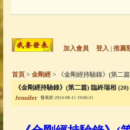
玉曆寶鈔
(236)
地藏經
(225)
觀世音菩薩
(147)
聖救度佛母(綠
高僧故事
(141)
放生護生
(133)
加入會員
登入
|
推薦
金山活佛
(109)
普陀山南海觀世
首頁
>
金剛經
> 《金剛經持驗錄》(第二篇) 
一切如來心秘密全身舍利寶篋印
《金剛經持驗錄》(第二篇) 臨終瑞相 (20
Jennifer
發表於 2014-08-11 19:06:31
釋迦牟尼佛傳
(69)
生活禪
(68)
善財童子五十三參
(57)
觀世音