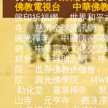
佛教電視台
中華佛
篋印祈福網
世界和平
寺
慈濟全球資訊網
圓光禪寺
中國國家宗
網
中華宗教文化交流
精舍
全球助念網
中
院
世界佛教僧伽會
院
圓光佛學院
MW
勸化堂
靈泉禪寺
慧
山寺
元亨寺
西蓮淨