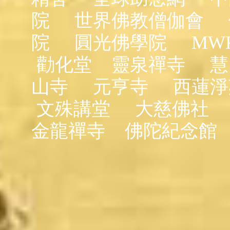
院
世界佛教僧伽會
院
圓光佛學院
MW
勸化堂
靈泉禪寺
慧
山寺
元亨寺
西蓮淨
文殊講堂
大慈佛社
金龍禪寺
佛陀紀念館