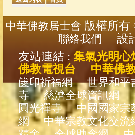
版權所有 ©
中華佛教居士會
設計
聯絡我們
友站連結 :
集氣光明心
佛教電視台
中華佛
篋印祈福網
世界和平
寺
慈濟全球資訊網
圓光禪寺
中國國家宗
網
中華宗教文化交流
精舍
全球助念網
中