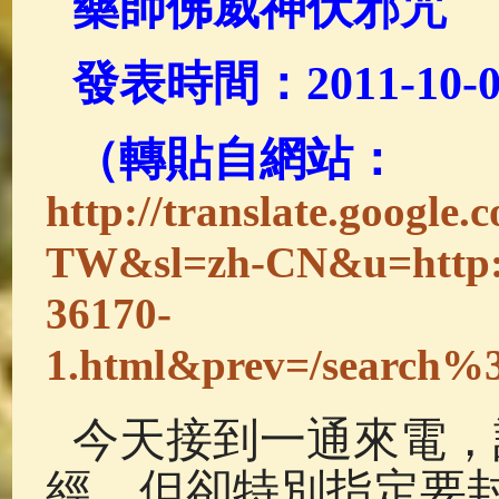
藥師佛威神伏邪咒
佛典故事
(37)
佛說療痔(腫瘤)
發表時間：2011-10-0
（轉貼自網站：
http://translate.google.
TW&sl=zh-CN&u=http://
36170-
1.html&prev=/sear
今天接到一通來電，
經，但卻特別指定要