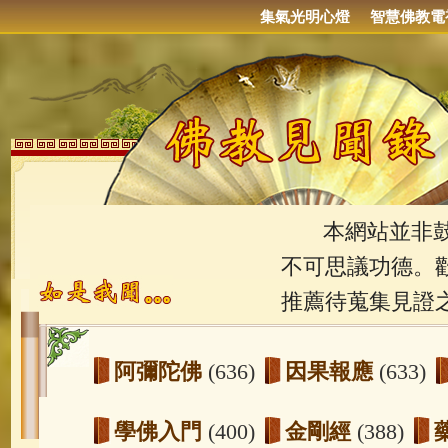
集氣光明心燈
智慧佛教電
本網站並非鼓吹
不可思議功德。
推薦待蒐集見證
阿彌陀佛
(636)
因果報應
(633)
學佛入門
(400)
金剛經
(388)