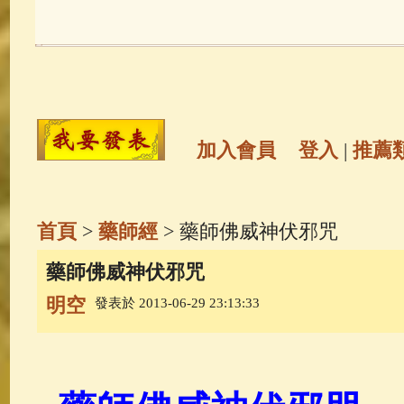
玉曆寶鈔
(236)
地藏經
(225)
觀世音菩薩
(147)
聖救度佛母(綠
高僧故事
(141)
放生護生
(133)
加入會員
登入
|
推薦
金山活佛
(109)
普陀山南海觀世
首頁
>
藥師經
> 藥師佛威神伏邪咒
一切如來心秘密全身舍利寶篋印
藥師佛威神伏邪咒
明空
發表於 2013-06-29 23:13:33
釋迦牟尼佛傳
(69)
生活禪
(69)
善財童子五十三參
(57)
觀世音