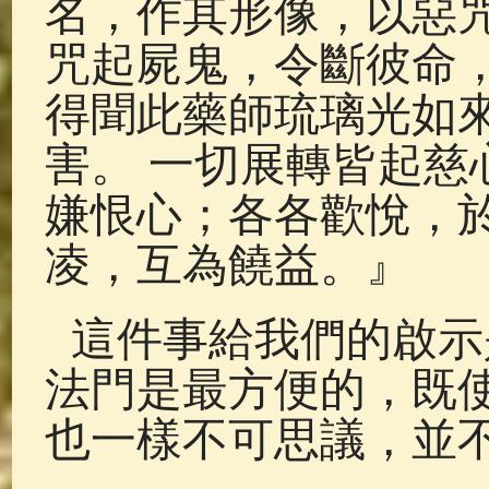
名，作其形像，以惡
咒起屍鬼，令斷彼命，
得聞此藥師琉璃光如
害。 一切展轉皆起慈
嫌恨心；各各歡悅，
凌，互為饒益。』
這件事給我們的啟示
法門是最方便的，既
也一樣不可思議，並