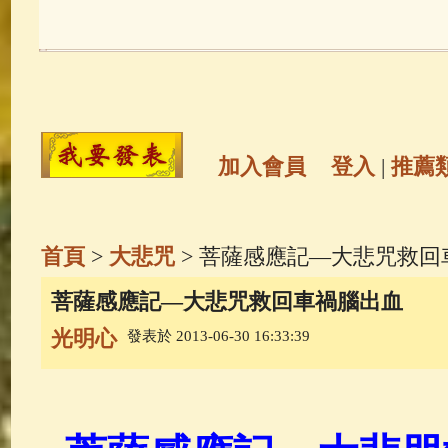
玉曆寶鈔
(236)
地藏經
(225)
觀世音菩薩
(147)
聖救度佛母(綠
高僧故事
(141)
放生護生
(133)
加入會員
登入
|
推薦
金山活佛
(109)
普陀山南海觀世
首頁
>
大悲咒
> 菩薩感應記—大悲咒救回
一切如來心秘密全身舍利寶篋印
菩薩感應記—大悲咒救回車禍腦出血
光明心
發表於 2013-06-30 16:33:39
釋迦牟尼佛傳
(69)
生活禪
(69)
善財童子五十三參
(57)
觀世音