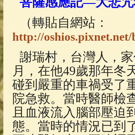
菩薩感應記
—
大悲咒
佛典故事
(37)
佛說療痔(腫瘤)
（轉貼自網站：
http://oshios.pixnet.net
謝瑞村，台灣人，家住
月，在他49歲那年冬
碰到嚴重的車禍受了
院急救。當時醫師檢
且血液流入腦部壓迫
態。當時的情況已到