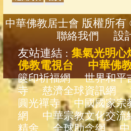
版權所有 ©
中華佛教居士會
設計
聯絡我們
友站連結 :
集氣光明心
佛教電視台
中華佛
篋印祈福網
世界和平
寺
慈濟全球資訊網
圓光禪寺
中國國家宗
網
中華宗教文化交流
精舍
全球助念網
中