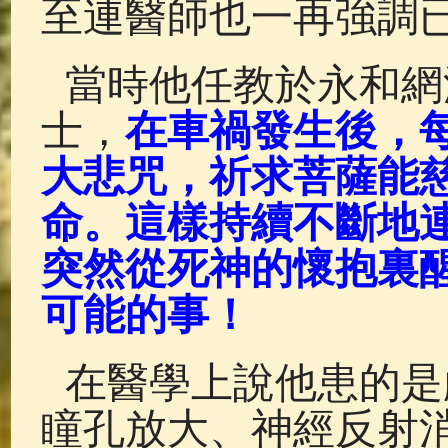
至連醫師也一再強調
當時他任教於永和網
士，
在車禍發生後，
大悲咒，祈求菩薩能
命。這樣持續不斷地
突然從死神的懷抱裏
可能的事！
在醫學上說他患的是
瞳孔放大、神經反射