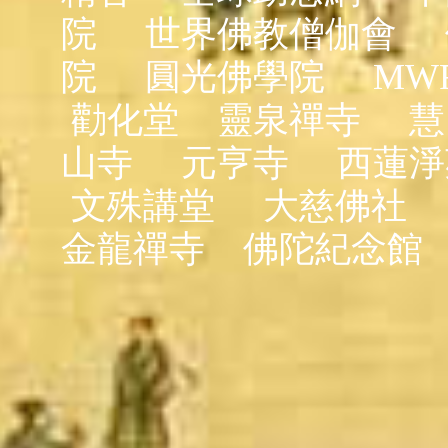
院
世界佛教僧伽會
院
圓光佛學院
MW
勸化堂
靈泉禪寺
慧
山寺
元亨寺
西蓮淨
文殊講堂
大慈佛社
金龍禪寺
佛陀紀念館