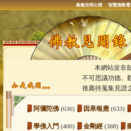
集氣光明心燈
智慧佛教電
本網站並非鼓吹
不可思議功德。
推薦待蒐集見證
阿彌陀佛
(636)
因果報應
(633)
學佛入門
(400)
金剛經
(388)