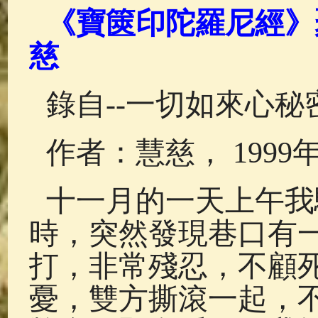
佛典故事
(37)
佛說療痔(腫瘤)
《寶篋印陀羅尼經》
慈
錄自--一切如來心秘
作者：慧慈， 1999年
十一月的一天上午我
時，突然發現巷口有
打，非常殘忍，不顧
憂，雙方撕滾一起，