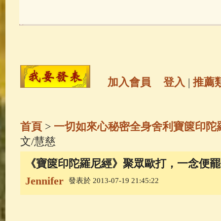
玉曆寶鈔
(236)
地藏經
(225)
觀世音菩薩
(146)
聖救度佛母(綠
高僧故事
(142)
放生護生
(133)
加入會員
登入
|
推薦
金山活佛
(109)
普陀山南海觀世
首頁
>
一切如來心秘密全身舍利寶篋印陀
一切如來心秘密全身舍利寶篋印
文/慧慈
《寶篋印陀羅尼經》聚眾歐打，一念便罷 
生活禪
(70)
釋迦牟尼佛傳
(69)
Jennifer
發表於 2013-07-19 21:45:22
善財童子五十三參
(57)
觀世音