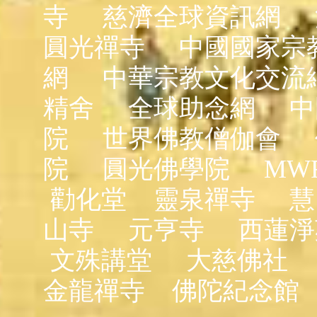
寺
慈濟全球資訊網
圓光禪寺
中國國家宗
網
中華宗教文化交流
精舍
全球助念網
中
院
世界佛教僧伽會
院
圓光佛學院
MW
勸化堂
靈泉禪寺
慧
山寺
元亨寺
西蓮淨
文殊講堂
大慈佛社
金龍禪寺
佛陀紀念館