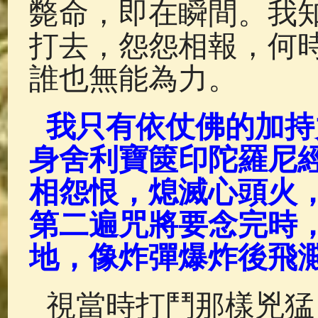
斃命，即在瞬間。我
打去，怨怨相報，何
誰也無能為力。
我只有依仗佛的加持
身舍利寶篋印陀羅尼
相怨恨，熄滅心頭火
第二遍咒將要念完時
地，像炸彈爆炸後飛
視當時打鬥那樣兇猛