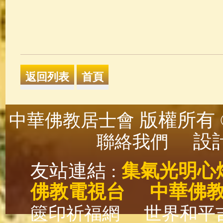
版權所有 ©
中華佛教居士會
設計
聯絡我們
友站連結 :
集氣光明心
佛教電視台
中華佛
篋印祈福網
世界和平