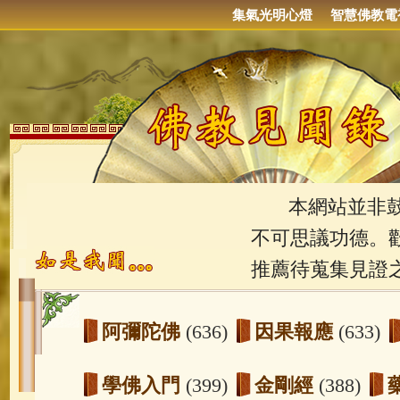
集氣光明心燈
智慧佛教電
本網站並非鼓吹
不可思議功德。
推薦待蒐集見證
阿彌陀佛
(636)
因果報應
(633)
學佛入門
(399)
金剛經
(388)