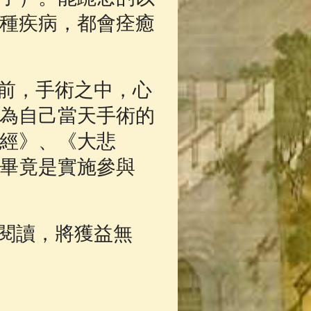
種疾病，都會痊癒
前，手術之中，心
為自己當天手術的
經》、《大悲
畢竟是實施參與
閱讀，將獲益無