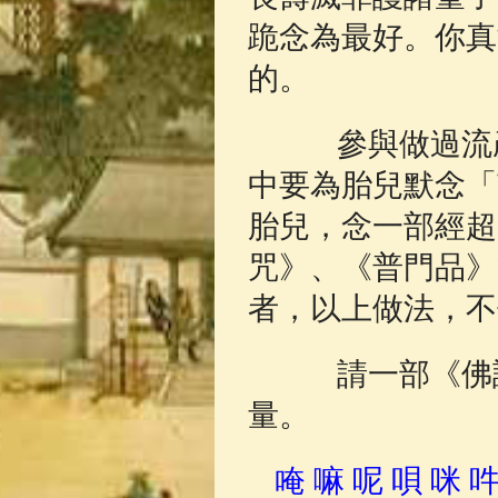
跪念為最好。你真
的。
參與做過流產
中要為胎兒默念「
胎兒，念一部經超
咒》、《普門品》
者，以上做法，不
請一部《佛說
量。
唵 嘛 呢 唄 咪 