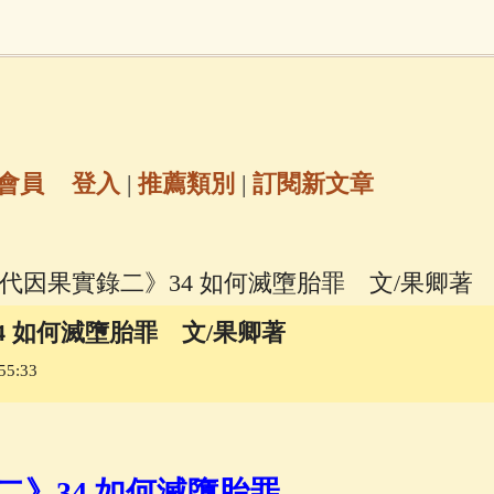
地藏經
(225)
臨終助念
(190)
文殊菩薩
(
7)
聖救度佛母(綠度母)
(144)
動物念佛往
放生護生
(133)
戒除邪淫
(129)
佛陀十
會員
登入
|
推薦類別
|
訂閱新文章
普陀山南海觀世音菩薩
(84)
現代因果實錄二》34 如何滅墮胎罪 文/果卿著
密全身舍利寶篋印陀羅尼經
(81)
六字大明咒
(
4 如何滅墮胎罪 文/果卿著
55:33
69)
生活禪
(69)
大梵天王（四面佛）感應
三參
(57)
觀世音菩薩普門品
(54)
蓮花生大
二》34 如何滅墮胎罪