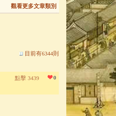
觀看更多文章類別
165)
生
(143)
大弟子傳
(127)
目前有6344則
81)
大悲咒
(72)
0
點擊 3439
錄
(61)
士
(47)