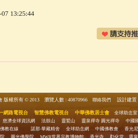
7 13:25:44
版權所有 © 2013 瀏覽人數 : 40870966
設計建置 
會
聯絡我們
一網路電視台
智慧佛教電視台
中華佛教居士會
全球助念室
慈濟全球資訊網
法鼓山
靈鷲山
靈泉禪寺
圓光禪寺
中國
佛教在線
諾那‧華藏精舍
全球助念網
中國佛教會
香光
院
圓光佛學院
MWR世界宗教博物館
香光寺
勸化堂
靈泉