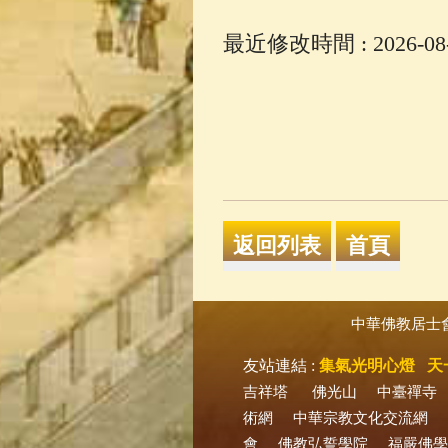
最近修改時間 : 2026-08-0
中華佛教居士
友站連結 :
集氣光明心燈
天
吉祥塔
佛光山
中臺禪寺
術網
中華宗教文化交流網
會
佛教弘誓學院
福嚴佛學