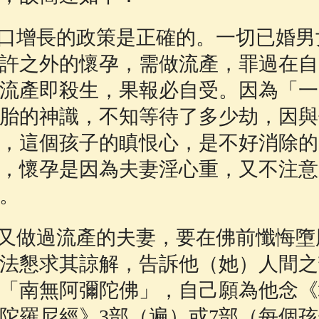
增長的政策是正確的。一切已婚男
許之外的懷孕，需做流產，罪過在自
流產即殺生，果報必自受。因為「一
胎的神識，不知等待了多少劫，因與
，這個孩子的瞋恨心，是不好消除的
，懷孕是因為夫妻淫心重，又不注意
。
做過流產的夫妻，要在佛前懺悔墮
法懇求其諒解，告訴他（她）人間之
「南無阿彌陀佛」，自己願為他念《
陀羅尼經》3部（遍）或7部（每個