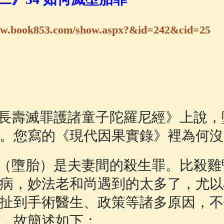
佛說療痔(腫瘤)病經
(27)
助念機 App
(3)
ww.book853.com/show.aspx?&id=242&cid=25
卿
壽滅罪護諸童子陀羅尼經》上說，
。您寫的《現代因果實錄》裡為何沒
墮胎）是夫妻間的殺生罪。比殺雞
病，妙法老和尚遇到的太多了，尤以
扯到手術醫生、政策等諸多原因，不
，故簡述如下：