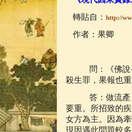
佛典故事
(37)
轉貼自：
http://w
作者：果
問：《佛說長
殺生罪，果報也重
答：做流產（
要重。所招致的疾
女方為主。因為牽
現因遇此問題較多