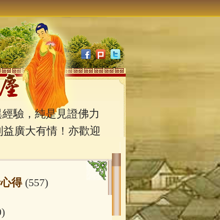
經驗，純是見證佛力
利益廣大有情！亦歡迎
行心得
(557)
0)