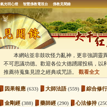
集氣光明心燈
智慧佛教電視台
佛教見聞錄
本網站並非鼓吹怪力亂神，更非強調靈異
不可思議功德。歡迎各位大德踴躍投稿，以
推薦待蒐集見證之經典或咒語。
觀看全文
因果報應
(633)
大師法語
(559)
綜合修
金剛經
(388)
藥師經
(290)
心法修持
(25