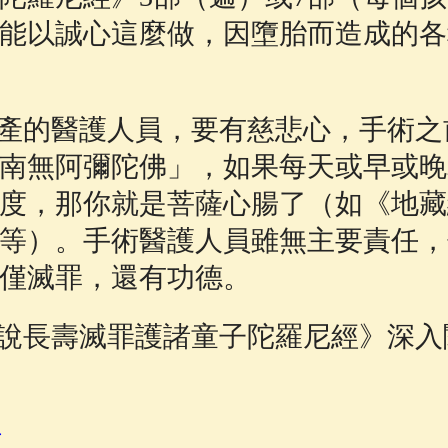
能以誠心這麼做，因墮胎而造成的各
的醫護人員，要有慈悲心，手術之
南無阿彌陀佛」，如果每天或早或晚
度，那你就是菩薩心腸了（如《地藏
等）。手術醫護人員雖無主要責任，
僅滅罪，還有功德。
長壽滅罪護諸童子陀羅尼經》深入
吽