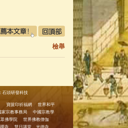
檢舉
:
石頭研發科技
寶篋印祈福網
世界和平
國家宗教事務局
中國宗教學
尼眾佛學院
世界佛教僧伽
禪寺
慧日講堂
光德寺