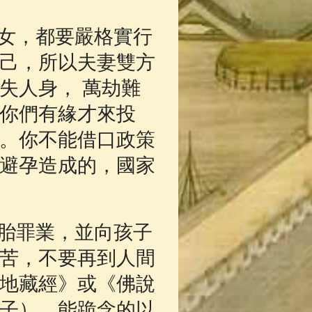
女，都要嚴格實行
己，所以夫妻雙方
失人身， 萬劫難
你們有緣才來投
。你不能借口政策
避孕造成的，國家
胎罪業，並向孩子
苦，不要再到人間
地藏經》或《佛說
孩子）。能跪念的以