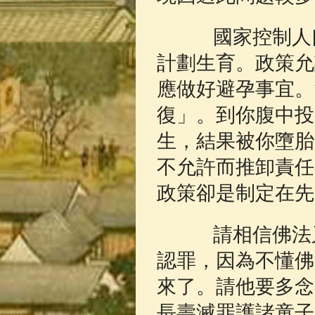
國家控制人口
計劃生育。政策允
應做好避孕事宜。
復」。到你腹中投
生，結果被你墮胎
不允許而推卸責任
政策卻是制定在先
請相信佛法又
認罪，因為不懂佛
來了。請他要多念
長壽滅罪護諸童子