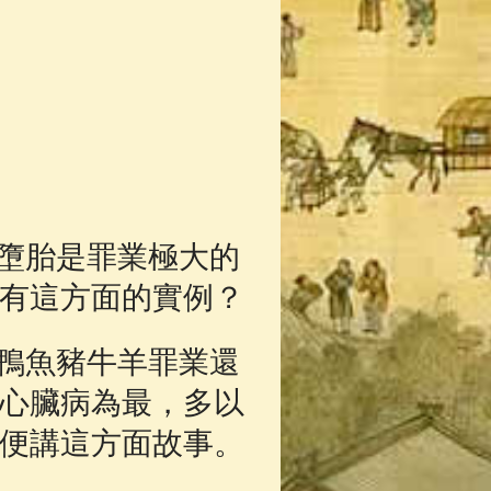
墮胎是罪業極大的
有這方面的實例？
鴨魚豬牛羊罪業還
心臟病為最，多以
便講這方面故事。