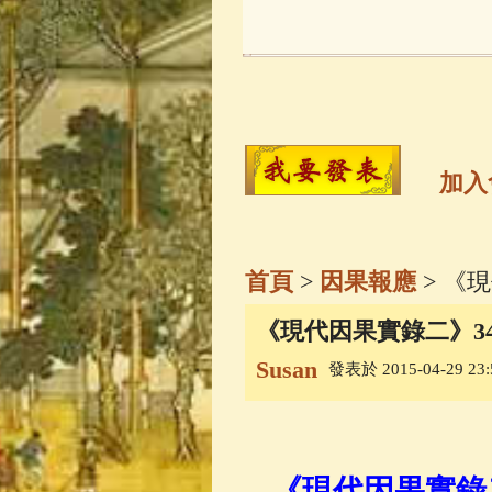
玉曆寶鈔
(236)
觀世音菩薩
(14
高僧故事
(141)
加入
金山活佛
(109)
首頁
>
因果報應
> 《
一切如來心秘
《現代因果實錄二》3
Susan
發表於 2015-04-29 23:
釋迦牟尼佛傳
(
善財童子五十
《現代因果實錄