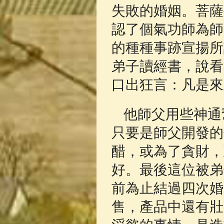
失敗的婚姻。菩薩
認了個氣功師為師
的種種事跡宣揚所
弟子讀經書，說看
口出狂言：凡是來
他師父用些神通
只要是師父開發的
醋，或為了貪財，
好。最後這位被弟
前為止結過四次婚
售，產品中還有壯