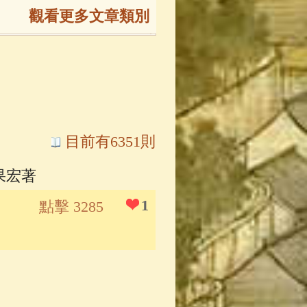
觀看更多文章類別
165)
生
(143)
大弟子傳
(127)
目前有6351則
果宏著
81)
大悲咒
(72)
1
點擊 3285
錄
(61)
士
(47)