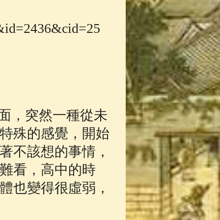
App
(3)
&id=2436&cid=25
面，突然一種從未
特殊的感覺，開始
著不該想的事情，
難看，高中的時
身體也變得很虛弱，