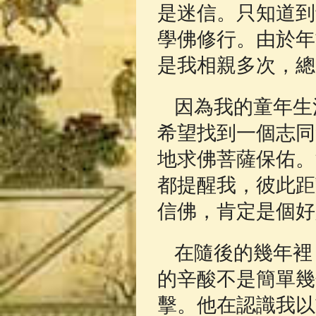
是迷信。只知道到
學佛修行。由於年
是我相親多次，總
因為我的童年生
希望找到一個志同
地求佛菩薩保佑。
都提醒我，彼此距
信佛，肯定是個好
在隨後的幾年裡
的辛酸不是簡單幾
擊。他在認識我以