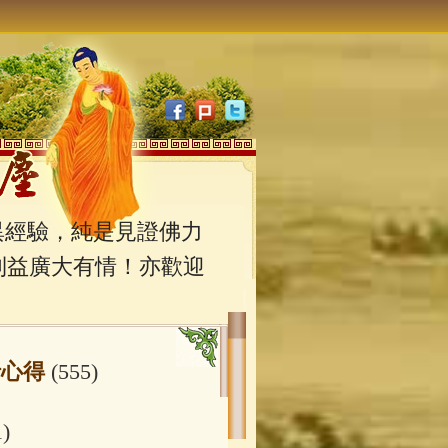
經驗，純是見證佛力
利益廣大有情！亦歡迎
行心得
(555)
1)