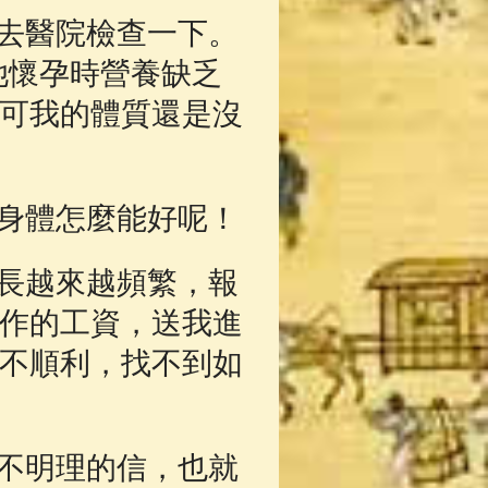
去醫院檢查一下。
她懷孕時營養缺乏
可我的體質還是沒
身體怎麼能好呢！
長越來越頻繁，報
作的工資，送我進
不順利，找不到如
不明理的信，也就