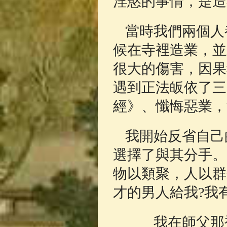
淫慾的事情，是造
當時我們兩個人
候在寺裡造業，並
很大的傷害，因果
遇到正法皈依了三
經》、懺悔惡業，
我開始反省自己
選擇了與其分手。
物以類聚，人以群
才的男人給我?我
我在師父那裡