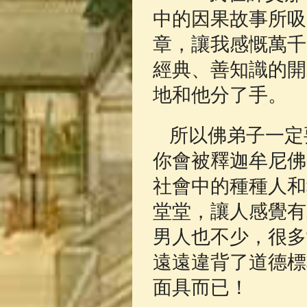
中的因果故事所吸
章，讓我感慨萬千
經典、善知識的開
地和他分了手。
所以佛弟子一定
你會被釋迦牟尼佛
社會中的種種人和
堂堂，讓人感覺有
男人也不少，很多
遠遠違背了道德標
面具而已！