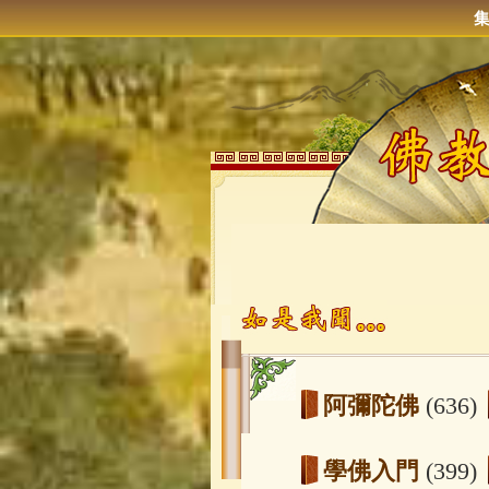
阿彌陀佛
(636)
學佛入門
(399)