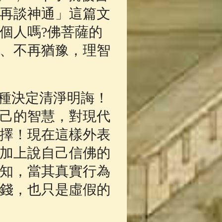
再談神通」這篇文
個人嗎?佛菩薩的
、不再猶豫，理智
種決定清淨明誨！
己的智慧，對現代
擇！現在這樣外表
加上說自己信佛的
知，當其真實行為
錢，也只是虛假的