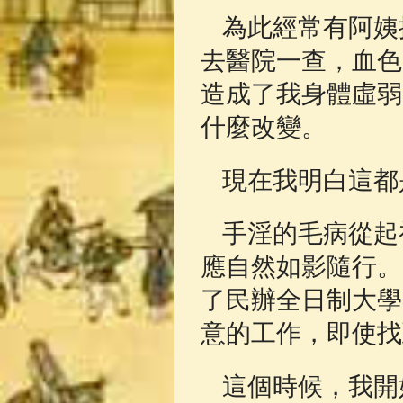
為此經常有阿姨
去醫院一查，血色
造成了我身體虛弱
什麼改變。
現在我明白這都
手淫的毛病從起
應自然如影隨行。
了民辦全日制大學
意的工作，即使找
這個時候，我開