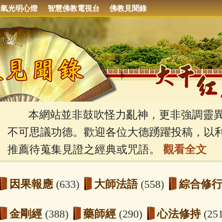
集氣光明心燈
智慧佛教電視台
佛教見聞錄
本網站並非鼓吹怪力亂神，更非強調靈異
不可思議功德。歡迎各位大德踴躍投稿，以
推薦待蒐集見證之經典或咒語。
觀看全文
因果報應
(633)
大師法語
(558)
綜合修
金剛經
(388)
藥師經
(290)
心法修持
(25