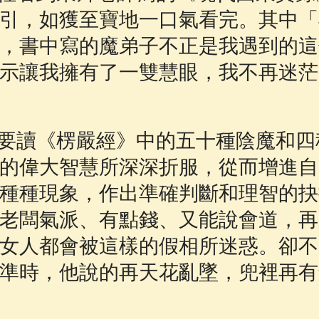
引，如獲至寶地一口氣看完。其中「
，書中寫的魔弟子不正是我遇到的這
示讓我擁有了一雙慧眼，我不再迷茫
要讀《楞嚴經》中的五十種陰魔和四
的偉大智慧所深深折服，從而增進自
種種現象，作出準確判斷和理智的抉
老闆氣派、有點錢、又能說會道，再
女人都會被這樣的假相所迷惑。卻不
準時，他說的再天花亂墜，兜裡再有