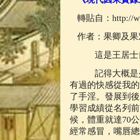
佛典故事
(37)
轉貼自：http://ww
作者：果卿
這是王居士自
記得大概是少
有過的快感從我的
了手淫。發展到後
學習成績從名列前
候，體重就達70
經常感冒，嘴唇總