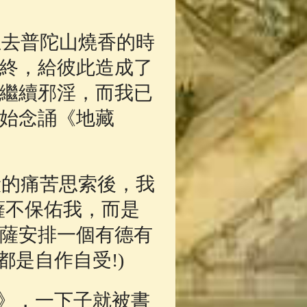
至去普陀山燒香的時
終，給彼此造成了
繼續邪淫，而我已
始念誦《地藏
般的痛苦思索後，我
薩不保佑我，而是
薩安排一個有德有
是自作自受!)
》，一下子就被書