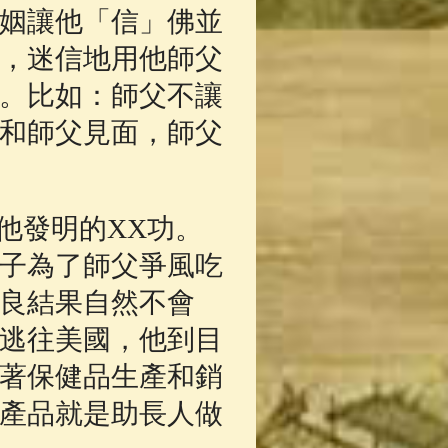
姻讓他「信」佛並
，迷信地用他師父
。比如：師父不讓
和師父見面，師父
他發明的XX功。
子為了師父爭風吃
良結果自然不會
右逃往美國，他到目
著保健品生產和銷
產品就是助長人做