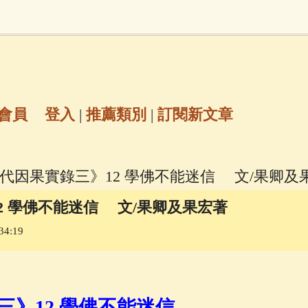
地藏經
(225)
臨終助念
(190)
文殊菩薩
(
6)
聖救度佛母(綠度母)
(144)
動物念佛往
放生護生
(133)
戒除邪淫
(129)
佛陀十
會員
登入
|
推薦類別
|
訂閱新文章
普陀山南海觀世音菩薩
(84)
現代因果實錄三》12 學佛不能迷信 文/果卿及
密全身舍利寶篋印陀羅尼經
(81)
六字大明咒
(
2 學佛不能迷信 文/果卿及果宏著
34:19
釋迦牟尼佛傳
(69)
大梵天王（四面佛）感應
三參
(57)
觀世音菩薩普門品
(54)
蓮花生大
三》12 學佛不能迷信