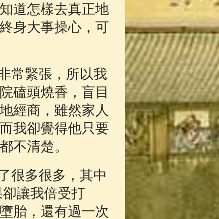
知道怎樣去真正地
終身大事操心，可
非常緊張，所以我
院磕頭燒香，盲目
地經商，雖然家人
而我卻覺得他只要
都不清楚。
了很多很多，其中
果卻讓我倍受打
墮胎，還有過一次