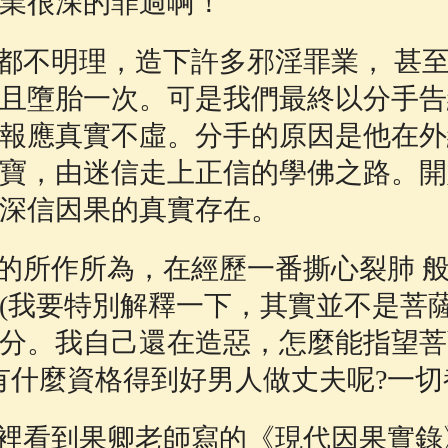
業很深的罪過啊！
都不明理，造下許多邪淫罪業， 甚
且墮胎一次。可是我們最終以分手告
報應真實不虛。分手的原因是他在外
寶，由迷信走上正信的學佛之路。開
深信因果的真實存在。
的所作所為，在經歷一番撕心裂肺 
(我要特別解釋一下，其實並不是菩
分。我自己還在造惡，怎麼能指望菩
有什麼資格得到好男人做丈夫呢?一切都
看到果卿老師寫的《現代因果實錄