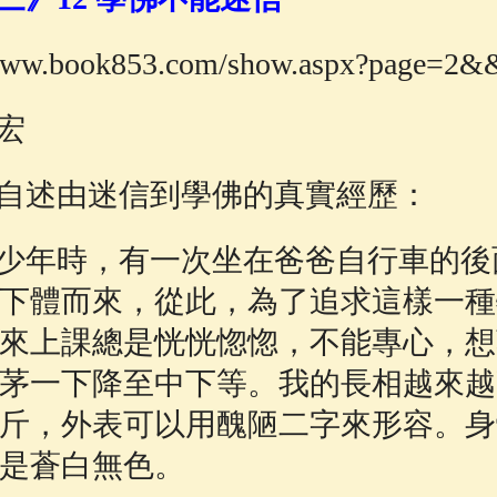
佛說療痔(腫瘤)病經
(27)
心經
(9)
助念機 
w.book853.com/show.aspx?page=2&
及果宏
述由迷信到學佛的真實經歷：
年時，有一次坐在爸爸自行車的後
下體而來，從此，為了追求這樣一種
來上課總是恍恍惚惚，不能專心，想
茅一下降至中下等。我的長相越來越
公斤，外表可以用醜陋二字來形容。
是蒼白無色。