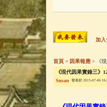
玉曆寶鈔
(236)
觀世音菩薩
(14
高僧故事
(142)
加入
金山活佛
(109)
首頁
>
因果報應
> 《
一切如來心秘
《現代因果實錄三》1
Susan
發表於 2015-07-06 16:
生活禪
(70)
善財童子五十
《現代因果實錄